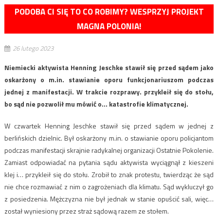
PODOBA CI SIĘ TO CO ROBIMY? WESPRZYJ PROJEKT
MAGNA POLONIA!
26 lutego 2023
Niemiecki aktywista Henning Jeschke stawił się przed sądem jako
oskarżony o m.in. stawianie oporu funkcjonariuszom podczas
jednej z manifestacji. W trakcie rozprawy. przykleił się do stołu,
bo sąd nie pozwolił mu mówić o… katastrofie klimatycznej.
W czwartek Henning Jeschke stawił się przed sądem w jednej z
berlińskich dzielnic. Był oskarżony m.in. o stawianie oporu policjantom
podczas manifestacji skrajnie radykalnej organizacji Ostatnie Pokolenie.
Zamiast odpowiadać na pytania sądu aktywista wyciągnął z kieszeni
klej i… przykleił się do stołu. Zrobił to znak protestu, twierdząc że sąd
nie chce rozmawiać z nim o zagrożeniach dla klimatu. Sąd wykluczył go
z posiedzenia. Mężczyzna nie był jednak w stanie opuścić sali, więc…
został wyniesiony przez straż sądową razem ze stołem.