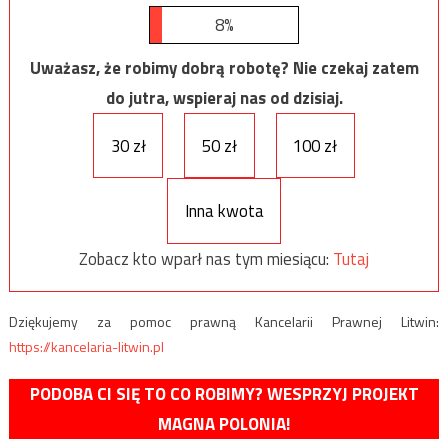
8%
Uważasz, że robimy dobrą robotę? Nie czekaj zatem
do jutra, wspieraj nas od dzisiaj.
30 zł
50 zł
100 zł
Inna kwota
Zobacz kto wparł nas tym miesiącu:
Tutaj
Dziękujemy za pomoc prawną Kancelarii Prawnej Litwin:
https://kancelaria-litwin.pl
PODOBA CI SIĘ TO CO ROBIMY? WESPRZYJ PROJEKT
MAGNA POLONIA!