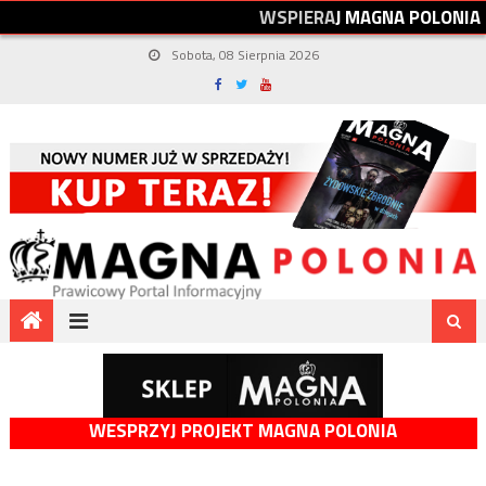
W
S
P
I
E
R
A
J
M
A
G
N
A
P
O
L
O
N
I
A
Sobota, 08 Sierpnia 2026
WESPRZYJ PROJEKT MAGNA POLONIA