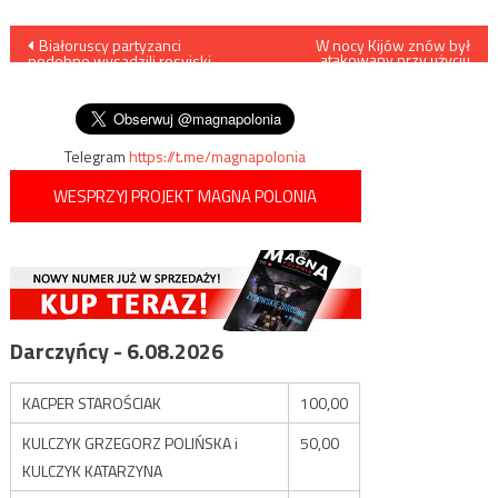
Nawigacja
Białoruscy partyzanci
W nocy Kijów znów był
atakowany przy użyciu
podobno wysadzili rosyjski
irańskich dronów
wpisu
samolot wczesnego
ostrzegania i kontroli A-50
Telegram
https://t.me/magnapolonia
WESPRZYJ PROJEKT MAGNA POLONIA
Darczyńcy - 6.08.2026
KACPER STAROŚCIAK
100,00
KULCZYK GRZEGORZ POLIŃSKA i
50,00
KULCZYK KATARZYNA