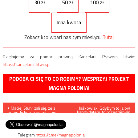
30 zł
50 zł
100 zł
Inna kwota
Zobacz kto wparł nas tym miesiącu:
Tutaj
Dziękujemy za pomoc prawną Kancelarii Prawnej Litwin:
https://kancelaria-litwin.pl
PODOBA CI SIĘ TO CO ROBIMY? WESPRZYJ PROJEKT
MAGNA POLONIA!
Nawigacja
Maciej Stuhr żali się, że z
Jaśkowiak: Gdybym to ja był
kandydatem, to rozegrałbym
powodu koronawirusa nie
wszystko inaczej niż Kidawa-
wpisu
może zarabiać…
Błońska
Telegram
https://t.me/magnapolonia