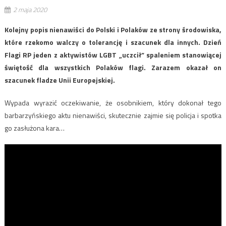
2 maja 2020
Kolejny popis nienawiści do Polski i Polaków ze strony środowiska,
które rzekomo walczy o tolerancję i szacunek dla innych. Dzień
Flagi RP jeden z aktywistów LGBT „uczcił” spaleniem stanowiącej
świętość dla wszystkich Polaków flagi. Zarazem okazał on
szacunek fladze Unii Europejskiej.
Wypada wyrazić oczekiwanie, że osobnikiem, który dokonał tego
barbarzyńskiego aktu nienawiści, skutecznie zajmie się policja i spotka
go zasłużona kara…