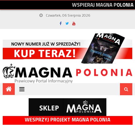
W
S
P
I
E
R
A
J
M
A
G
N
A
P
O
L
O
N
I
A
Czwartek, 06 Sierpnia 2026
WESPRZYJ PROJEKT MAGNA POLONIA