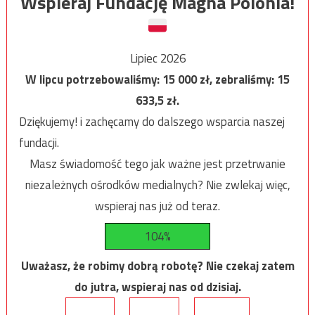
Wspieraj Fundację Magna Polonia!
Lipiec 2026
W lipcu potrzebowaliśmy:
15 000
zł, zebraliśmy:
15
633,5
zł.
Dziękujemy! i zachęcamy do dalszego wsparcia naszej
fundacji.
Masz świadomość tego jak ważne jest przetrwanie
niezależnych ośrodków medialnych? Nie zwlekaj więc,
wspieraj nas już od teraz.
104%
Uważasz, że robimy dobrą robotę? Nie czekaj zatem
do jutra, wspieraj nas od dzisiaj.