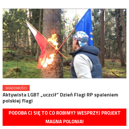
WIADOMOŚCI
Aktywista LGBT „uczcił” Dzień Flagi RP spaleniem
polskiej flagi
PODOBA CI SIĘ TO CO ROBIMY? WESPRZYJ PROJEKT
MAGNA POLONIA!