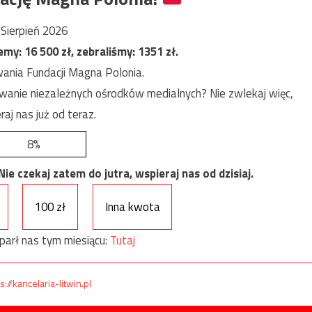
Sierpień 2026
jemy:
16 500
zł, zebraliśmy:
1351
zł.
ania Fundacji Magna Polonia.
anie niezależnych ośrodków medialnych? Nie zwlekaj więc,
raj nas już od teraz.
8%
e czekaj zatem do jutra, wspieraj nas od dzisiaj.
100 zł
Inna kwota
parł nas tym miesiącu:
Tutaj
s://kancelaria-litwin.pl