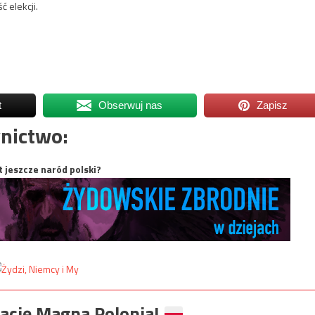
 elekcji.
t
Obserwuj nas
Zapisz
nictwo:
t jeszcze naród polski?
ację Magna Polonia!