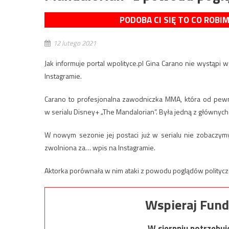
PODOBA CI SIĘ TO CO ROBI
12 lutego 2021
Jak informuje portal wpolityce.pl Gina Carano nie wystąpi 
Instagramie.
Carano to profesjonalna zawodniczka MMA, która od pewne
w serialu Disney+ „The Mandalorian”. Była jedną z głównych p
W nowym sezonie jej postaci już w serialu nie zobaczymy. 
zwolniona za… wpis na Instagramie.
Aktorka porównała w nim ataki z powodu poglądów politycz
Wspieraj Fund
W sierpniu potrzebu