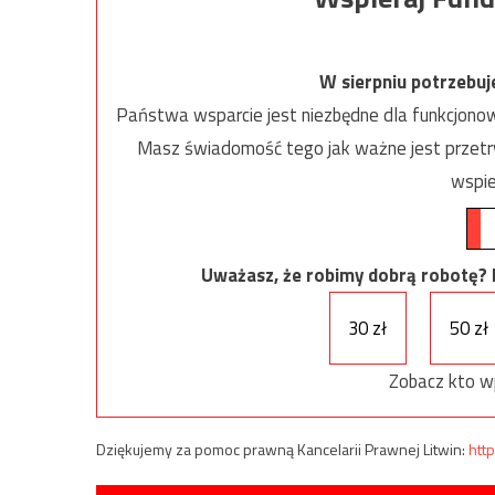
W sierpniu potrzebu
Państwa wsparcie jest niezbędne dla funkcjonow
Masz świadomość tego jak ważne jest przetrw
wspie
Uważasz, że robimy dobrą robotę? Ni
30 zł
50 zł
Zobacz kto w
Dziękujemy za pomoc prawną Kancelarii Prawnej Litwin:
http