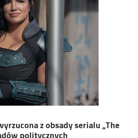
wyrzucona z obsady serialu „The
ądów politycznych