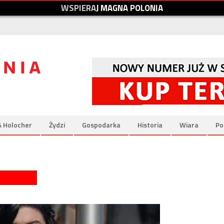
W
S
P
I
E
R
A
J
M
A
G
N
A
P
O
L
O
N
I
A
& Holocher
Żydzi
Gospodarka
Historia
Wiara
Po