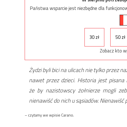
Państwa wsparcie jest niezbędne dla funkcjonow
30 zł
50 zł
Zobacz kto w
Żydzi byli bici na ulicach nie tylko przez
nawet przez dzieci. Historia jest pisana
że by nazistowscy żołnierze mogli ze
nienawiść do nich u sąsiadów. Nienawiść 
– czytamy we wpisie Carano.