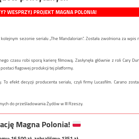
MY? WESPRZYJ PROJEKT MAGNA POLONIA!
w kolejnym sezonie serialu „The Mandalorian”. Została zwolniona za wpis 
go czasu robi sporą karierę filmową. Zasłynęła głównie z roli Cary Du
ostaci flagowej produkcji tej platformy.
To efekt decyzji producenta serialu, czyli firmy Lucasfilm. Carano zosta
nych do prześladowania Żydów w III Rzeszy.
ację Magna Polonia!
jemy:
16 500
zł, zebraliśmy:
1351
zł.