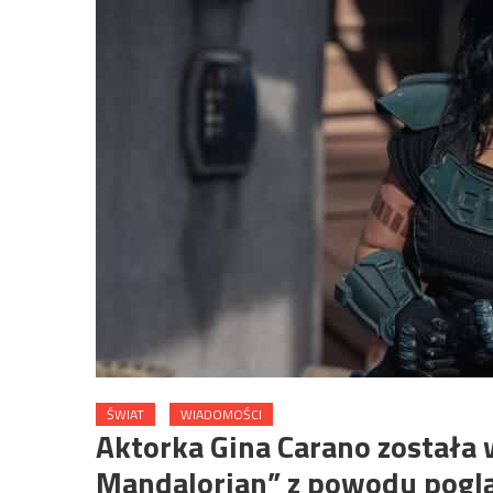
ŚWIAT
WIADOMOŚCI
Aktorka Gina Carano została 
Mandalorian” z powodu pogl