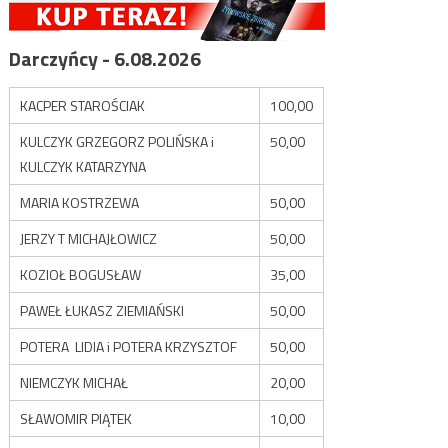
Darczyńcy - 6.08.2026
KACPER STAROŚCIAK
100,00
KULCZYK GRZEGORZ POLIŃSKA i
50,00
KULCZYK KATARZYNA
MARIA KOSTRZEWA
50,00
JERZY T MICHAJŁOWICZ
50,00
KOZIOŁ BOGUSŁAW
35,00
PAWEŁ ŁUKASZ ZIEMIAŃSKI
50,00
POTERA LIDIA i POTERA KRZYSZTOF
50,00
NIEMCZYK MICHAŁ
20,00
SŁAWOMIR PIĄTEK
10,00