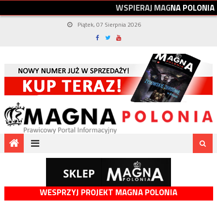
W
S
P
I
E
R
A
J
M
A
G
N
A
P
O
L
O
N
I
A
Piątek, 07 Sierpnia 2026
WESPRZYJ PROJEKT MAGNA POLONIA