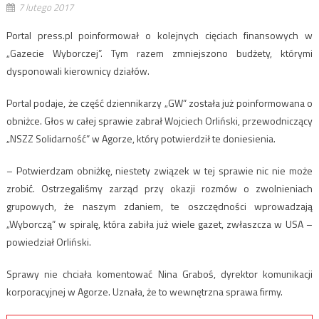
7 lutego 2017
Portal press.pl poinformował o kolejnych cięciach finansowych w
„Gazecie Wyborczej”. Tym razem zmniejszono budżety, którymi
dysponowali kierownicy działów.
Portal podaje, że część dziennikarzy „GW” została już poinformowana o
obniżce. Głos w całej sprawie zabrał Wojciech Orliński, przewodniczący
„NSZZ Solidarność” w Agorze, który potwierdził te doniesienia.
– Potwierdzam obniżkę, niestety związek w tej sprawie nic nie może
zrobić. Ostrzegaliśmy zarząd przy okazji rozmów o zwolnieniach
grupowych, że naszym zdaniem, te oszczędności wprowadzają
„Wyborczą” w spiralę, która zabiła już wiele gazet, zwłaszcza w USA –
powiedział Orliński.
Sprawy nie chciała komentować Nina Graboś, dyrektor komunikacji
korporacyjnej w Agorze. Uznała, że to wewnętrzna sprawa firmy.