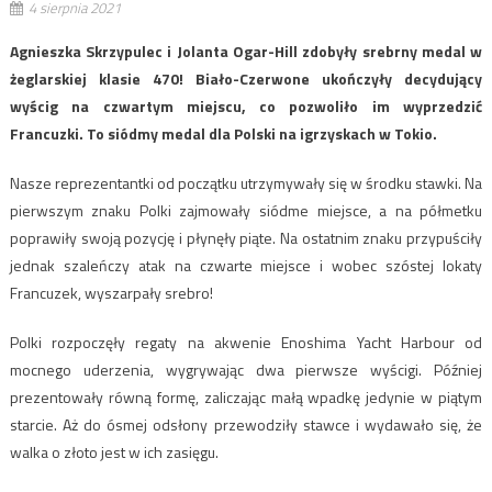
4 sierpnia 2021
Agnieszka Skrzypulec i Jolanta Ogar-Hill zdobyły srebrny medal w
żeglarskiej klasie 470! Biało-Czerwone ukończyły decydujący
wyścig na czwartym miejscu, co pozwoliło im wyprzedzić
Francuzki. To siódmy medal dla Polski na igrzyskach w Tokio.
Nasze reprezentantki od początku utrzymywały się w środku stawki. Na
pierwszym znaku Polki zajmowały siódme miejsce, a na półmetku
poprawiły swoją pozycję i płynęły piąte. Na ostatnim znaku przypuściły
jednak szaleńczy atak na czwarte miejsce i wobec szóstej lokaty
Francuzek, wyszarpały srebro!
Polki rozpoczęły regaty na akwenie Enoshima Yacht Harbour od
mocnego uderzenia, wygrywając dwa pierwsze wyścigi. Później
prezentowały równą formę, zaliczając małą wpadkę jedynie w piątym
starcie. Aż do ósmej odsłony przewodziły stawce i wydawało się, że
walka o złoto jest w ich zasięgu.