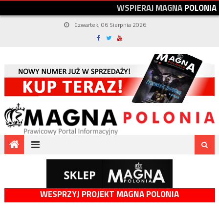
W
S
P
I
E
R
A
J
M
A
G
N
A
P
O
L
O
N
I
A
Czwartek, 06 Sierpnia 2026
WESPRZYJ PROJEKT MAGNA POLONIA