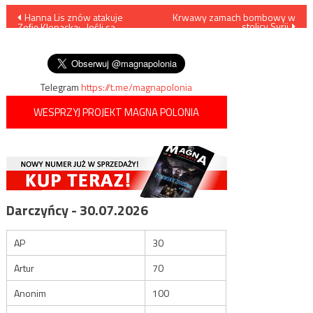
Nawigacja
Hanna Lis znów atakuje
Krwawy zamach bombowy w
stolicy Syrii
Zofię Klepacką: „Jeśli są
wpisu
dyscypliny, w których jest
mistrzynią…”
Telegram
https://t.me/magnapolonia
WESPRZYJ PROJEKT MAGNA POLONIA
Darczyńcy - 30.07.2026
AP
30
Artur
70
Anonim
100