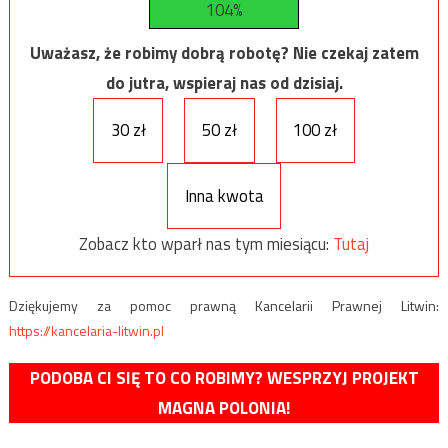
104%
Uważasz, że robimy dobrą robotę? Nie czekaj zatem
do jutra, wspieraj nas od dzisiaj.
30 zł
50 zł
100 zł
Inna kwota
Zobacz kto wparł nas tym miesiącu:
Tutaj
Dziękujemy za pomoc prawną Kancelarii Prawnej Litwin:
https://kancelaria-litwin.pl
PODOBA CI SIĘ TO CO ROBIMY? WESPRZYJ PROJEKT
MAGNA POLONIA!