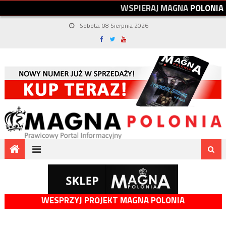
W
S
P
I
E
R
A
J
M
A
G
N
A
P
O
L
O
N
I
A
Sobota, 08 Sierpnia 2026
WESPRZYJ PROJEKT MAGNA POLONIA