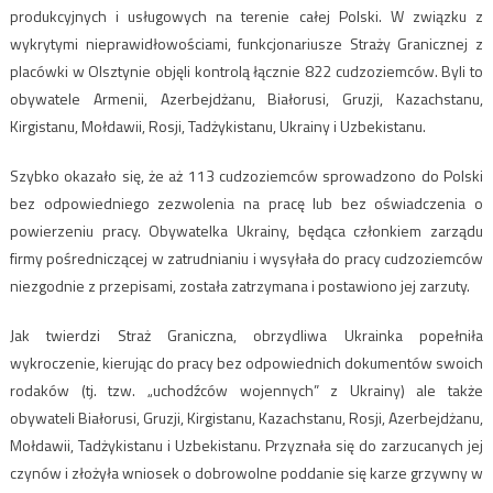
produkcyjnych i usługowych na terenie całej Polski. W związku z
wykrytymi nieprawidłowościami, funkcjonariusze Straży Granicznej z
placówki w Olsztynie objęli kontrolą łącznie 822 cudzoziemców. Byli to
obywatele Armenii, Azerbejdżanu, Białorusi, Gruzji, Kazachstanu,
Kirgistanu, Mołdawii, Rosji, Tadżykistanu, Ukrainy i Uzbekistanu.
Szybko okazało się, że aż 113 cudzoziemców sprowadzono do Polski
bez odpowiedniego zezwolenia na pracę lub bez oświadczenia o
powierzeniu pracy. Obywatelka Ukrainy, będąca członkiem zarządu
firmy pośredniczącej w zatrudnianiu i wysyłała do pracy cudzoziemców
niezgodnie z przepisami, została zatrzymana i postawiono jej zarzuty.
Jak twierdzi Straż Graniczna, obrzydliwa Ukrainka popełniła
wykroczenie, kierując do pracy bez odpowiednich dokumentów swoich
rodaków (tj. tzw. „uchodźców wojennych” z Ukrainy) ale także
obywateli Białorusi, Gruzji, Kirgistanu, Kazachstanu, Rosji, Azerbejdżanu,
Mołdawii, Tadżykistanu i Uzbekistanu. Przyznała się do zarzucanych jej
czynów i złożyła wniosek o dobrowolne poddanie się karze grzywny w