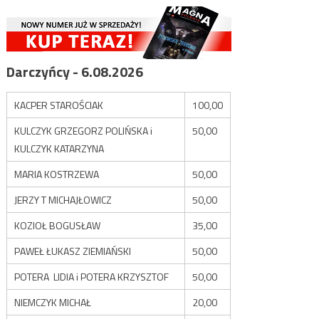
Darczyńcy - 6.08.2026
KACPER STAROŚCIAK
100,00
KULCZYK GRZEGORZ POLIŃSKA i
50,00
KULCZYK KATARZYNA
MARIA KOSTRZEWA
50,00
JERZY T MICHAJŁOWICZ
50,00
KOZIOŁ BOGUSŁAW
35,00
PAWEŁ ŁUKASZ ZIEMIAŃSKI
50,00
POTERA LIDIA i POTERA KRZYSZTOF
50,00
NIEMCZYK MICHAŁ
20,00