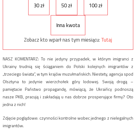
30 zł
50 zł
100 zł
Inna kwota
Zobacz kto wparł nas tym miesiącu:
Tutaj
NASZ KOMENTARZ: To nie jedyny przypadek, w którym imigranci z
Ukrainy trudnią się ściąganiem do Polski kolejnych imigrantów z
„trzeciego świata”, w tym krajów muzułmańskich. Niestety, agencja spod
Olsztyna to jedynie wierzchołek góry lodowej. Swoją drogą –
pamiętacie Państwo propagandę, mówiącą, że Ukraińcy podnoszą
nasze PKB, pracują i zakładają u nas dobrze prosperujące firmy? Oto
jedna z nich!
Zdjęcie poglądowe: czynności kontrolne wobec jednego z nielegalnych
imigrantów.