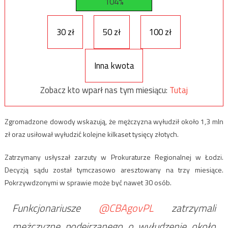
104%
30 zł
50 zł
100 zł
Inna kwota
Zobacz kto wparł nas tym miesiącu:
Tutaj
Zgromadzone dowody wskazują, że mężczyzna wyłudził około 1,3 mln
zł oraz usiłował wyłudzić kolejne kilkaset tysięcy złotych.
Zatrzymany usłyszał zarzuty w Prokuraturze Regionalnej w Łodzi.
Decyzją sądu został tymczasowo aresztowany na trzy miesiące.
Pokrzywdzonymi w sprawie może być nawet 30 osób.
Funkcjonariusze
@CBAgovPL
zatrzymali
mężczyznę podejrzanego o wyłudzenie około