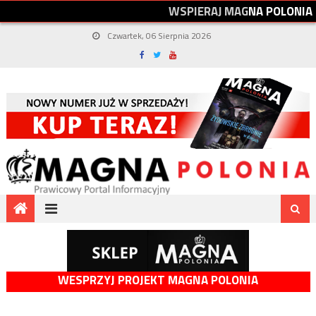
W
S
P
I
E
R
A
J
M
A
G
N
A
P
O
L
O
N
I
A
Czwartek, 06 Sierpnia 2026
WESPRZYJ PROJEKT MAGNA POLONIA