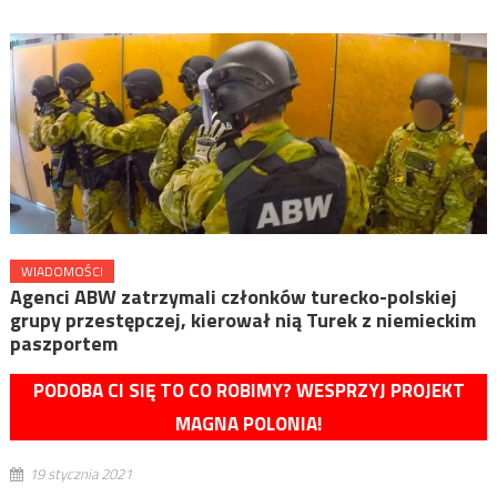
WIADOMOŚCI
Agenci ABW zatrzymali członków turecko-polskiej
grupy przestępczej, kierował nią Turek z niemieckim
paszportem
PODOBA CI SIĘ TO CO ROBIMY? WESPRZYJ PROJEKT
MAGNA POLONIA!
19 stycznia 2021