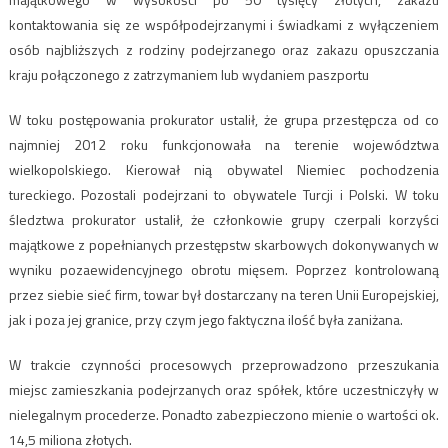
kontaktowania się ze współpodejrzanymi i świadkami z wyłączeniem
osób najbliższych z rodziny podejrzanego oraz zakazu opuszczania
kraju połączonego z zatrzymaniem lub wydaniem paszportu
W toku postępowania prokurator ustalił, że grupa przestępcza od co
najmniej 2012 roku funkcjonowała na terenie województwa
wielkopolskiego. Kierował nią obywatel Niemiec pochodzenia
tureckiego. Pozostali podejrzani to obywatele Turcji i Polski. W toku
śledztwa prokurator ustalił, że członkowie grupy czerpali korzyści
majątkowe z popełnianych przestępstw skarbowych dokonywanych w
wyniku pozaewidencyjnego obrotu mięsem. Poprzez kontrolowaną
przez siebie sieć firm, towar był dostarczany na teren Unii Europejskiej,
jak i poza jej granice, przy czym jego faktyczna ilość była zaniżana.
W trakcie czynności procesowych przeprowadzono przeszukania
miejsc zamieszkania podejrzanych oraz spółek, które uczestniczyły w
nielegalnym procederze. Ponadto zabezpieczono mienie o wartości ok.
14,5 miliona złotych.