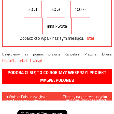
30 zł
50 zł
100 zł
Inna kwota
Zobacz kto wparł nas tym miesiącu:
Tutaj
Dziękujemy za pomoc prawną Kancelarii Prawnej Litwin:
https://kancelaria-litwin.pl
PODOBA CI SIĘ TO CO ROBIMY? WESPRZYJ PROJEKT
MAGNA POLONIA!
Nawigacja
Wojsko Polskie zwiększa
Złapany na gorącym uczynku,
jak do lasu wywoził odpady
liczebność, w zeszłym roku
budowlane
wpisu
przyjęto ponad 7 tys. nowych
żołnierzy zawodowych