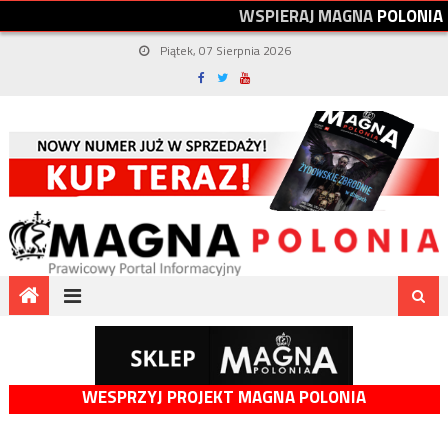
W
S
P
I
E
R
A
J
M
A
G
N
A
P
O
L
O
N
I
A
Piątek, 07 Sierpnia 2026
WESPRZYJ PROJEKT MAGNA POLONIA