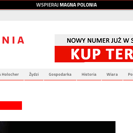
W
S
P
I
E
R
A
J
M
A
G
N
A
P
O
L
O
N
I
A
& Holocher
Żydzi
Gospodarka
Historia
Wiara
Po