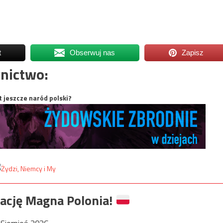
t
Obserwuj nas
Zapisz
nictwo:
t jeszcze naród polski?
ację Magna Polonia!