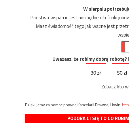
W sierpniu potrzebu
Państwa wsparcie jest niezbędne dla funkcjonow
Masz świadomość tego jak ważne jest przetrw
wspie
Uważasz, że robimy dobrą robotę? Ni
30 zł
50 zł
Zobacz kto w
Dziękujemy za pomoc prawną Kancelarii Prawnej Litwin:
http
PODOBA CI SIĘ TO CO ROBI