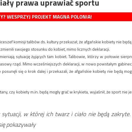
miały prawa uprawiać sportu
MY? WESPRZYJ PROJEKT MAGNA POLONIA!
szef komisji talibów ds. kultury przekazał, że afgańskie kobiety nie będą
 zmienili swojego stosunku do kobiet, mimo licznych deklaracji.
ieniają sytuację żyjących tam kobiet. Talibowie, którzy w połowie sierpn
czasowy rząd. Mimo wcześniejszych deklaracji, w nowo powstałym gabinec
posunęli się o krok dalej i przekazali, że afgańskie kobiety nie będą mog
any, czy kobiety m.in. będą mogły grać w krykieta, wyjaśnił, że sport nie je
ytuacji, w której ich twarz i ciało nie będą zakryte.
 się pokazywały