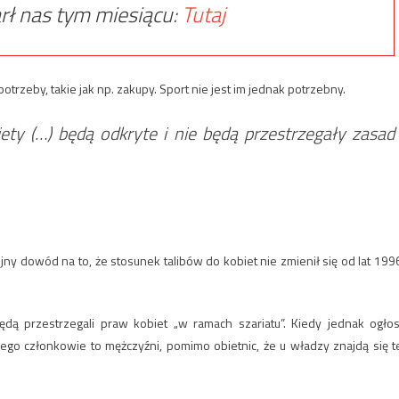
rł nas tym miesiącu:
Tutaj
rzeby, takie jak np. zakupy. Sport nie jest im jednak potrzebny.
ety (…) będą odkryte i nie będą przestrzegały zasad
jny dowód na to, że stosunek talibów do kobiet nie zmienił się od lat 199
ędą przestrzegali praw kobiet „w ramach szariatu”. Kiedy jednak ogłosi
ego członkowie to mężczyźni, pomimo obietnic, że u władzy znajdą się t