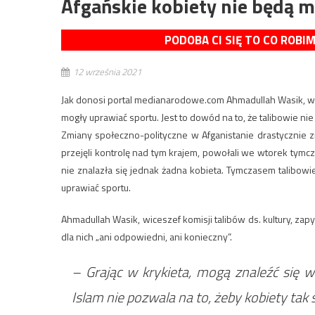
Afgańskie kobiety nie będą 
PODOBA CI SIĘ TO CO ROBI
12 września 2021
Jak donosi portal medianarodowe.com Ahmadullah Wasik, wice
mogły uprawiać sportu. Jest to dowód na to, że talibowie nie
Zmiany społeczno-polityczne w Afganistanie drastycznie zm
przejęli kontrolę nad tym krajem, powołali we wtorek tym
nie znalazła się jednak żadna kobieta. Tymczasem talibowie 
uprawiać sportu.
Ahmadullah Wasik, wiceszef komisji talibów ds. kultury, zapyt
dla nich „ani odpowiedni, ani konieczny”.
– Grając w krykieta, mogą znaleźć się w s
Islam nie pozwala na to, żeby kobiety tak