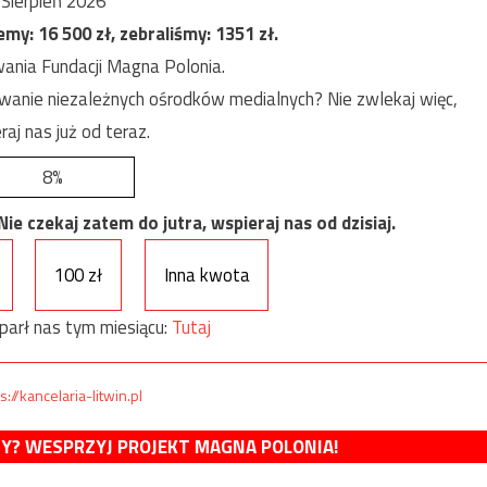
Sierpień 2026
jemy:
16 500
zł, zebraliśmy:
1351
zł.
ania Fundacji Magna Polonia.
anie niezależnych ośrodków medialnych? Nie zwlekaj więc,
raj nas już od teraz.
8%
e czekaj zatem do jutra, wspieraj nas od dzisiaj.
100 zł
Inna kwota
parł nas tym miesiącu:
Tutaj
s://kancelaria-litwin.pl
MY? WESPRZYJ PROJEKT MAGNA POLONIA!