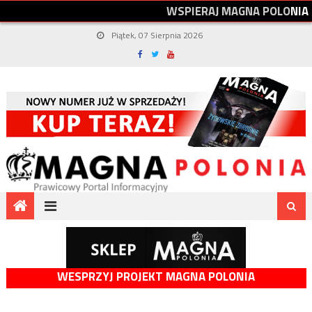
W
S
P
I
E
R
A
J
M
A
G
N
A
P
O
L
O
N
I
A
Piątek, 07 Sierpnia 2026
WESPRZYJ PROJEKT MAGNA POLONIA