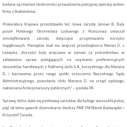
badane są również okoliczności prowadzenia policyjnej operacji wobec
firmy z Białoboków.
Prokuratura Krajowa przedstawiła też nowe zarzuty Janowi B. Były
poseł Polskiego Stronnictwa Ludowego z Rzeszowa usłyszał
zmodyfikowane zarzuty dotyczące przyjmowania korzyści
majątkowych. Pieniądze miał mu wręczać przedsiębiorca Marian D. z
Leżajska. „Korzyści były wręczane w zamian za pośrednictwo w
załatwianiu spraw polegających na uzyskaniu preferencyjnych
stosunków handlowych z Rafinerią Jasło S.A., korzystnego dla Mariana
D. i kierowanej przez niego spółki orzeczenia Naczelnego Sądu
Administracyjnego, powołania córki Mariana D. na urząd sędziego,
nakłaniania funkcjonariuszy publicznych” – podała PK.
Sprawę, która stała się podstawą zarzutów dla byłego wiceszefa policji,
pięć lat temu ujawnili dziennikarze śledczy RMF FM Marek Balawajder i
Krzysztof Zasada.