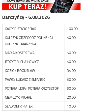
Darczyńcy - 6.08.2026
KACPER STAROŚCIAK
100,00
KULCZYK GRZEGORZ POLIŃSKA i
50,00
KULCZYK KATARZYNA
MARIA KOSTRZEWA
50,00
JERZY T MICHAJŁOWICZ
50,00
KOZIOŁ BOGUSŁAW
35,00
PAWEŁ ŁUKASZ ZIEMIAŃSKI
50,00
POTERA LIDIA i POTERA KRZYSZTOF
50,00
NIEMCZYK MICHAŁ
20,00
SŁAWOMIR PIĄTEK
10,00