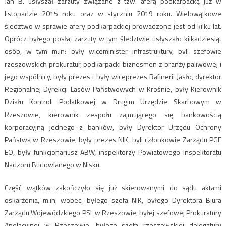
Jan B. usłyszał zarzuty związane z tzw. aferą podkarpacką już w
listopadzie 2015 roku oraz w styczniu 2019 roku. Wielowątkowe
śledztwo w sprawie afery podkarpackiej prowadzone jest od kilku lat.
Oprócz byłego posła, zarzuty w tym śledztwie usłyszało kilkadziesiąt
osób, w tym m.in: były wiceminister infrastruktury, byli szefowie
rzeszowskich prokuratur, podkarpacki biznesmen z branży paliwowej i
jego wspólnicy, były prezes i były wiceprezes Rafinerii Jasło, dyrektor
Regionalnej Dyrekcji Lasów Państwowych w Krośnie, były Kierownik
Działu Kontroli Podatkowej w Drugim Urzędzie Skarbowym w
Rzeszowie, kierownik zespołu zajmującego się bankowością
korporacyjną jednego z banków, były Dyrektor Urzędu Ochrony
Państwa w Rzeszowie, były prezes NIK, byli członkowie Zarządu PGE
EO, były funkcjonariusz ABW, inspektorzy Powiatowego Inspektoratu
Nadzoru Budowlanego w Nisku.
Część wątków zakończyło się już skierowanymi do sądu aktami
oskarżenia, m.in. wobec: byłego szefa NIK, byłego Dyrektora Biura
Zarządu Wojewódzkiego PSL w Rzeszowie, byłej szefowej Prokuratury
Apelacyjnej w Rzeszowie, byłego szefa rzeszowskiej delegatury