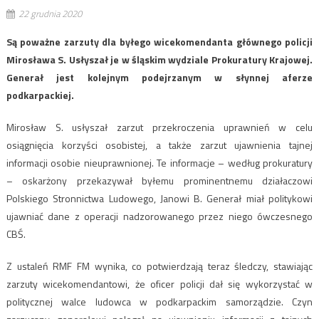
22 grudnia 2020
Są poważne zarzuty dla byłego wicekomendanta głównego policji
Mirosława S. Usłyszał je w śląskim wydziale Prokuratury Krajowej.
Generał jest kolejnym podejrzanym w słynnej aferze
podkarpackiej.
Mirosław S. usłyszał zarzut przekroczenia uprawnień w celu
osiągnięcia korzyści osobistej, a także zarzut ujawnienia tajnej
informacji osobie nieuprawnionej. Te informacje – według prokuratury
– oskarżony przekazywał byłemu prominentnemu działaczowi
Polskiego Stronnictwa Ludowego, Janowi B. Generał miał politykowi
ujawniać dane z operacji nadzorowanego przez niego ówczesnego
CBŚ.
Z ustaleń RMF FM wynika, co potwierdzają teraz śledczy, stawiając
zarzuty wicekomendantowi, że oficer policji dał się wykorzystać w
politycznej walce ludowca w podkarpackim samorządzie. Czyn