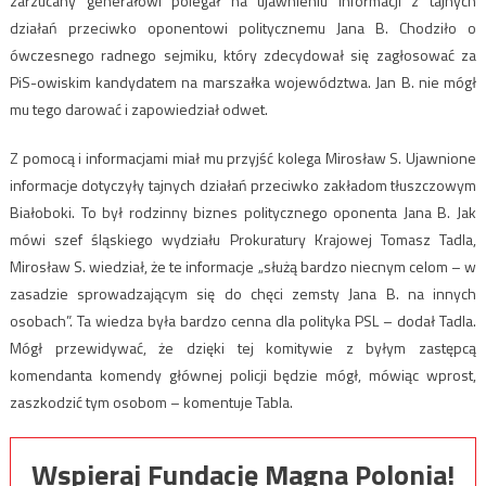
zarzucany generałowi polegał na ujawnieniu informacji z tajnych
działań przeciwko oponentowi politycznemu Jana B. Chodziło o
ówczesnego radnego sejmiku, który zdecydował się zagłosować za
PiS-owiskim kandydatem na marszałka województwa. Jan B. nie mógł
mu tego darować i zapowiedział odwet.
Z pomocą i informacjami miał mu przyjść kolega Mirosław S. Ujawnione
informacje dotyczyły tajnych działań przeciwko zakładom tłuszczowym
Białoboki. To był rodzinny biznes politycznego oponenta Jana B. Jak
mówi szef śląskiego wydziału Prokuratury Krajowej Tomasz Tadla,
Mirosław S. wiedział, że te informacje „służą bardzo niecnym celom – w
zasadzie sprowadzającym się do chęci zemsty Jana B. na innych
osobach”. Ta wiedza była bardzo cenna dla polityka PSL – dodał Tadla.
Mógł przewidywać, że dzięki tej komitywie z byłym zastępcą
komendanta komendy głównej policji będzie mógł, mówiąc wprost,
zaszkodzić tym osobom – komentuje Tabla.
Wspieraj Fundację Magna Polonia!