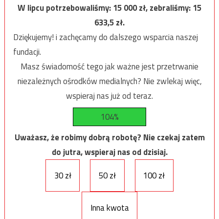
W lipcu potrzebowaliśmy:
15 000
zł, zebraliśmy:
15
633,5
zł.
Dziękujemy! i zachęcamy do dalszego wsparcia naszej
fundacji.
Masz świadomość tego jak ważne jest przetrwanie
niezależnych ośrodków medialnych? Nie zwlekaj więc,
wspieraj nas już od teraz.
104%
Uważasz, że robimy dobrą robotę? Nie czekaj zatem
do jutra, wspieraj nas od dzisiaj.
30 zł
50 zł
100 zł
Inna kwota