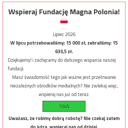
Wspieraj Fundację Magna Polonia!
Lipiec 2026
W lipcu potrzebowaliśmy:
15 000
zł, zebraliśmy:
15
633,5
zł.
Dziękujemy! i zachęcamy do dalszego wsparcia naszej
fundacji.
Masz świadomość tego jak ważne jest przetrwanie
niezależnych ośrodków medialnych? Nie zwlekaj więc,
wspieraj nas już od teraz.
104%
Uważasz, że robimy dobrą robotę? Nie czekaj zatem
do jutra, wspieraj nas od dzisiaj.