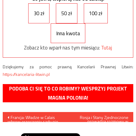
30 zł
50 zł
100 zł
Inna kwota
Zobacz kto wparł nas tym miesiącu:
Tutaj
Dziękujemy za pomoc prawną Kancelarii Prawnej Litwin:
https://kancelaria-litwin.pl
PODOBA CI SIĘ TO CO ROBIMY? WESPRZYJ PROJEKT
MAGNA POLONIA!
Nawigacja
Francja: Władze w Calais
Rosja i Stany Zjednoczone
prowadzą rozmowy w
wbrew orzeczeniu sądu nie
sprawie przekazania bazy At-
wpisu
będą instalowały żadnych
Tanf Rosji
udogodnień dla imigrantów