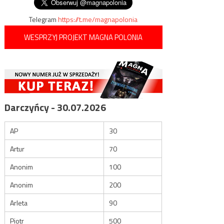
Telegram
https://t.me/magnapolonia
WESPRZYJ PROJEKT MAGNA POLONIA
Darczyńcy - 30.07.2026
AP
30
Artur
70
Anonim
100
Anonim
200
Arleta
90
Piotr
500