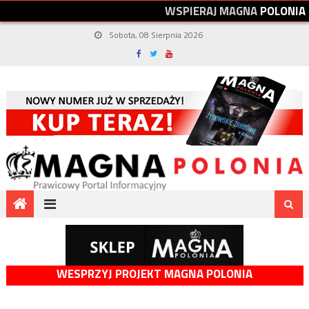
W
S
P
I
E
R
A
J
M
A
G
N
A
P
O
L
O
N
I
A
Sobota, 08 Sierpnia 2026
WESPRZYJ PROJEKT MAGNA POLONIA