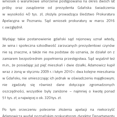
wniosek o warunkowe umorzenie postępowania na okres dwóch lat
próby oraz zasądzenie od prezydenta Gdańska świadczenia
w wysokości 40 tys. zł, złożyła prowadząca śledztwo Prokuratura
Apelacyjna w Poznaniu. Sąd wniosek prokuratury w marcu 2016
r. uwzględnił.
Wydając takie postanowienie gdański sąd rejonowy uznał wtedy,
że wina i społeczna szkodliwość zarzucanych prezydentowi czynów
nie są znaczne, a także nie ma podstaw do uznania, że działał on z
zamiarem bezpośrednim popełnienia przestępstwa. Sąd wyjaśnił też
m.in., że posiadając już pięć mieszkań i dwie działki, Adamowicz kupił
wraz z żoną w styczniu 2009 r. i lutym 2010 r. dwa kolejne mieszkania
w Gdańsku, nie umieszczając ich jednak w oświadczeniu majątkowym;
nie zgadzały się również dane dotyczące zgromadzonych
oszczędności, wszystkie były zaniżone – najmniej o kwotę ponad
51 tys. zł, a najwięcej o ok. 320 tys. zł.
Po tym orzeczeniu polecenie złożenia apelacji na niekorzyść
Adamowicza wydał poznańskim prokuratorom dyrektor Departamentu