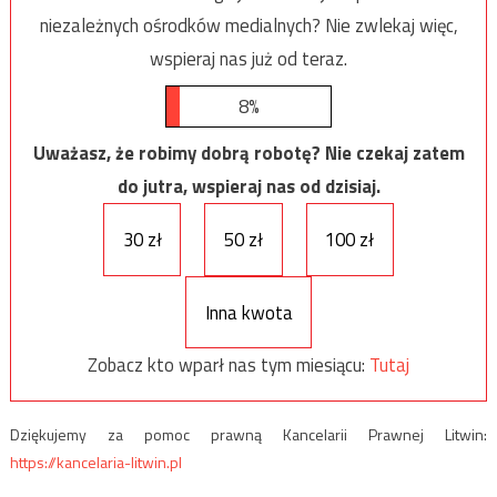
niezależnych ośrodków medialnych? Nie zwlekaj więc,
wspieraj nas już od teraz.
8%
Uważasz, że robimy dobrą robotę? Nie czekaj zatem
do jutra, wspieraj nas od dzisiaj.
30 zł
50 zł
100 zł
Inna kwota
Zobacz kto wparł nas tym miesiącu:
Tutaj
Dziękujemy za pomoc prawną Kancelarii Prawnej Litwin:
https://kancelaria-litwin.pl