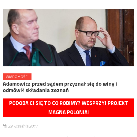
WIADOMOŚCI
Adamowicz przed sądem przyznał się do winy i
odmówił składania zeznań
PODOBA CI SIĘ TO CO ROBIMY? WESPRZYJ PROJEKT
MAGNA POLONIA!
29 września 2017