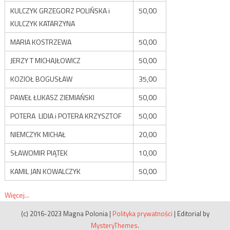
KULCZYK GRZEGORZ POLIŃSKA i
50,00
KULCZYK KATARZYNA
MARIA KOSTRZEWA
50,00
JERZY T MICHAJŁOWICZ
50,00
KOZIOŁ BOGUSŁAW
35,00
PAWEŁ ŁUKASZ ZIEMIAŃSKI
50,00
POTERA LIDIA i POTERA KRZYSZTOF
50,00
NIEMCZYK MICHAŁ
20,00
SŁAWOMIR PIĄTEK
10,00
KAMIL JAN KOWALCZYK
50,00
Więcej...
(c) 2016-2023 Magna Polonia
|
Polityka prywatności
|
Editorial by
MysteryThemes
.