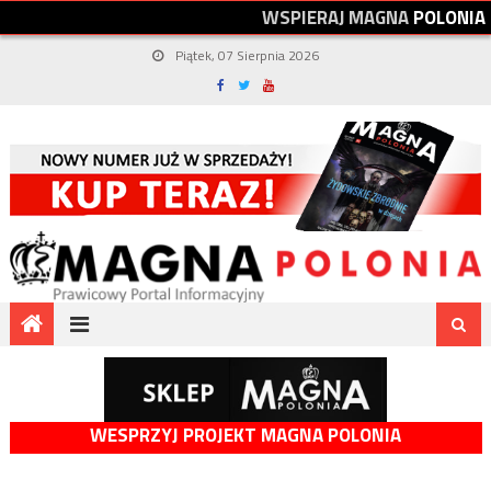
W
S
P
I
E
R
A
J
M
A
G
N
A
P
O
L
O
N
I
A
Piątek, 07 Sierpnia 2026
WESPRZYJ PROJEKT MAGNA POLONIA