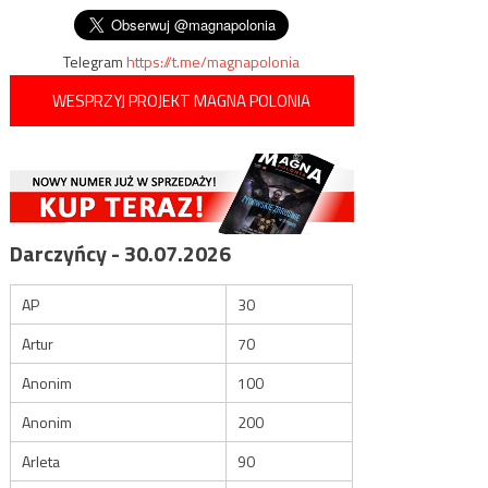
wpisu
Telegram
https://t.me/magnapolonia
WESPRZYJ PROJEKT MAGNA POLONIA
Darczyńcy - 30.07.2026
AP
30
Artur
70
Anonim
100
Anonim
200
Arleta
90