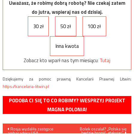
Uważasz, że robimy dobrą robotę? Nie czekaj zatem
do jutra, wspieraj nas od dzisiaj.
30 zł
50 zł
100 zł
Inna kwota
Zobacz kto wparł nas tym miesiącu:
Tutaj
Dziękujemy za pomoc prawną Kancelarii Prawnej Litwin:
https://kancelaria-litwin.pl
PODOBA CI SIĘ TO CO ROBIMY? WESPRZYJ PROJEKT
MAGNA POLONIA!
Nawigacja
Rosja wydaliła zastępce
Bolek oszalał? „Polska się
będzie bronić, atakując”
ambasadora USA