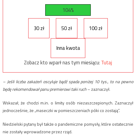
104%
30 zł
50 zł
100 zł
Inna kwota
Zobacz kto wparł nas tym miesiącu:
Tutaj
– Jeśli liczba zakażeń oscyluje bądź spada poniżej 10 tys., to na pewno
będę rekomendował panu premierowi taki ruch
– zaznaczył.
Wskazał, że chodzi m.in. o limity osób niezaszczepionych. Zaznaczył
jednocześnie, że „maseczki w pomieszczeniach póki co zostają”.
Niedzielski pytany był także o pandemiczne pomysły, które ostatecznie
nie zostały wprowadzone przez rząd.