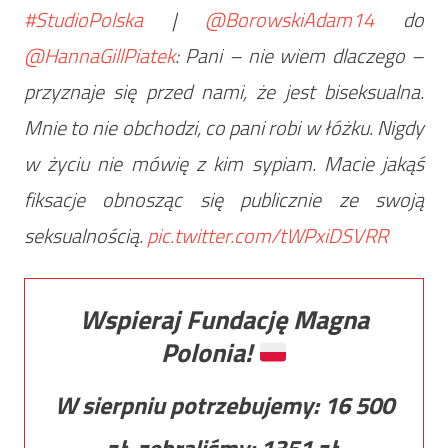
#StudioPolska
|
@BorowskiAdam14
do
@HannaGillPiatek
: Pani – nie wiem dlaczego –
przyznaje się przed nami, że jest biseksualna.
Mnie to nie obchodzi, co pani robi w łóżku. Nigdy
w życiu nie mówię z kim sypiam. Macie jakąś
fiksacje obnosząc się publicznie ze swoją
seksualnością.
pic.twitter.com/tWPxiDSVRR
Wspieraj Fundację Magna
Polonia!
W sierpniu potrzebujemy:
16 500