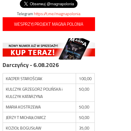
Telegram
https://t.me/magnapolonia
WESPRZYJ PROJEKT MAGNA POLONIA
Darczyńcy - 6.08.2026
KACPER STAROŚCIAK
100,00
KULCZYK GRZEGORZ POLIŃSKA i
50,00
KULCZYK KATARZYNA
MARIA KOSTRZEWA
50,00
JERZY T MICHAJŁOWICZ
50,00
KOZIOŁ BOGUSŁAW
35,00