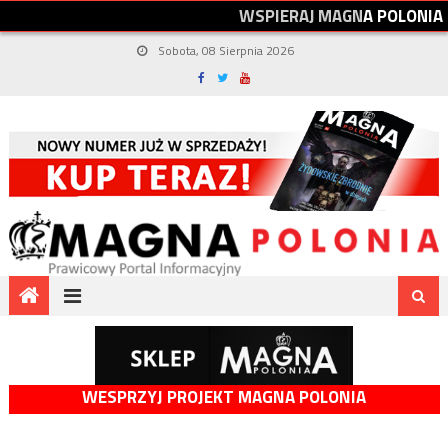
W
S
P
I
E
R
A
J
M
A
G
N
A
P
O
L
O
N
I
A
Sobota, 08 Sierpnia 2026
WESPRZYJ PROJEKT MAGNA POLONIA