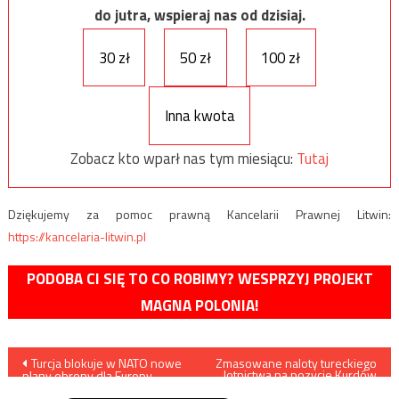
do jutra, wspieraj nas od dzisiaj.
30 zł
50 zł
100 zł
Inna kwota
Zobacz kto wparł nas tym miesiącu:
Tutaj
Dziękujemy za pomoc prawną Kancelarii Prawnej Litwin:
https://kancelaria-litwin.pl
PODOBA CI SIĘ TO CO ROBIMY? WESPRZYJ PROJEKT
MAGNA POLONIA!
Nawigacja
Turcja blokuje w NATO nowe
Zmasowane naloty tureckiego
lotnictwa na pozycje Kurdów
plany obrony dla Europy
w Iraku
wpisu
Wschodniej