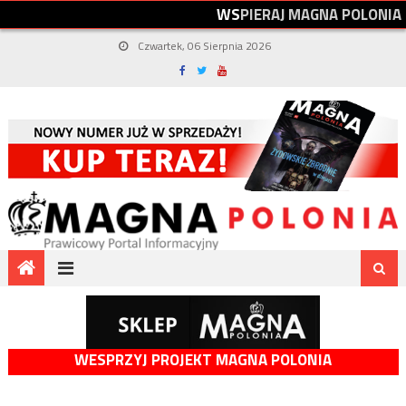
W
S
P
I
E
R
A
J
M
A
G
N
A
P
O
L
O
N
I
A
Czwartek, 06 Sierpnia 2026
WESPRZYJ PROJEKT MAGNA POLONIA