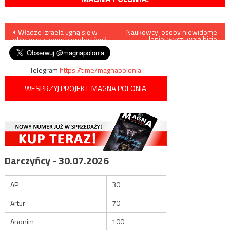
Nawigacja
Władze Izraela ugną się w
Naukowcy: osoby niewidome
lepiej wyczuwają bicie
obliczu masowych protestów?
własnego serca
wpisu
Telegram
https://t.me/magnapolonia
WESPRZYJ PROJEKT MAGNA POLONIA
Darczyńcy - 30.07.2026
AP
30
Artur
70
Anonim
100