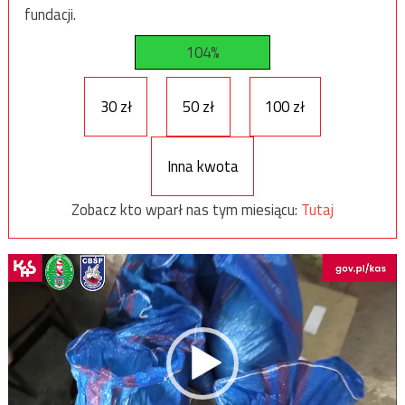
fundacji.
104%
30 zł
50 zł
100 zł
Inna kwota
Zobacz kto wparł nas tym miesiącu:
Tutaj
Odtwarzacz
video