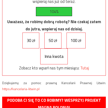
wspieraj nas już od teraz.
104%
Uważasz, że robimy dobrą robotę? Nie czekaj zatem
do jutra, wspieraj nas od dzisiaj.
30 zł
50 zł
100 zł
Inna kwota
Zobacz kto wparł nas tym miesiącu:
Tutaj
Dziękujemy za pomoc prawną Kancelarii Prawnej Litwin:
https://kancelaria-litwin.pl
PODOBA CI SIĘ TO CO ROBIMY? WESPRZYJ PROJEKT
MAGNA POLONIA!