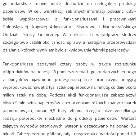
gospodarstwie rolnym może dochodzić do nielegalnej produkcji
papierosów. W celu weryfikacji zebranych informacji policjanci CBŚP
ściśle współpracowali z funkcjonariuszami i pracownikami
Dolnośląskiej Krajowej Administracji Skarbowej i Nadodrzańskiego
Oddziału Straży Granicznej. W efekcie ich współpracy śledczy
szczegółowo ustalili okoliczności sprawy, a następnie przeprowadzali
działania, których wynikiem było zlikwidowanie fabryki papierosów.
Funkcjonariusze zatrzymali cztery osoby w trakcie rozładunku
półproduktów na posesji. W pomieszczeniach gospodarczych jednego
z budynków ujawniono profesjonalną linię produkcyjną mogącą
wyprodukować nawet 2 tys. sztuk papierosów na minutę, co daje około
milion sztuk na dobę. Podczas akcji funkcjonariusze zabezpieczyli
blisko 9 mln sztuk papierosów z oznaczeniami różnych znanych marek
papierosowych, ponad 9,5 tony tytoniu. Przejęto także wszelkiego
rodzaju półprodukty niezbędne do produkcji papierosów. Wartość
zajętych wyrobów tytoniowych wstępnie oszacowano na ponad 8,5
mln zł. Zabezpieczono półfabrykaty i urządzenia o wartości ponad 1,5