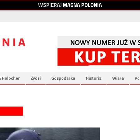
W
S
P
I
E
R
A
J
M
A
G
N
A
P
O
L
O
N
I
A
& Holocher
Żydzi
Gospodarka
Historia
Wiara
Po