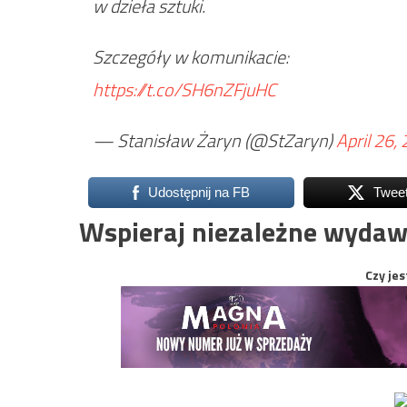
w dzieła sztuki.
Szczegóły w komunikacie:
https://t.co/SH6nZFjuHC
— Stanisław Żaryn (@StZaryn)
April 26,
Udostępnij na FB
Twee
Wspieraj niezależne wydaw
Czy jes