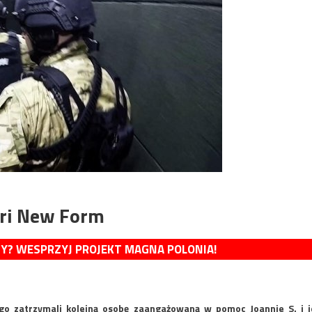
eri New Form
MY? WESPRZYJ PROJEKT MAGNA POLONIA!
o zatrzymali kolejną osobę zaangażowaną w pomoc Joannie S. i j