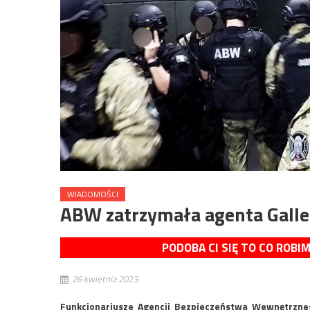
WIADOMOŚCI
ABW zatrzymała agenta Gall
PODOBA CI SIĘ TO CO ROBI
26 kwietnia 2023
Funkcjonariusze Agencji Bezpieczeństwa Wewnętrzneg