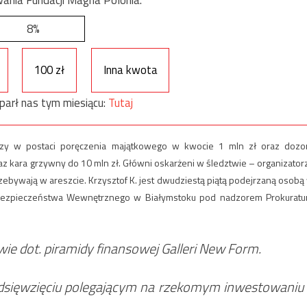
8%
100 zł
Inna kwota
parł nas tym miesiącu:
Tutaj
y w postaci poręczenia majątkowego w kwocie 1 mln zł oraz dozo
raz kara grzywny do 10 mln zł. Główni oskarżeni w śledztwie – organizator
przebywają w areszcie. Krzysztof K. jest dwudziestą piątą podejrzaną osobą
i Bezpieczeństwa Wewnętrznego w Białymstoku pod nadzorem Prokuratu
ie dot. piramidy finansowej Galleri New Form.
zedsięwzięciu polegającym na rzekomym inwestowaniu