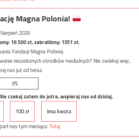
ację Magna Polonia!
Sierpień 2026
jemy:
16 500
zł, zebraliśmy:
1351
zł.
ania Fundacji Magna Polonia.
anie niezależnych ośrodków medialnych? Nie zwlekaj więc,
raj nas już od teraz.
8%
e czekaj zatem do jutra, wspieraj nas od dzisiaj.
100 zł
Inna kwota
parł nas tym miesiącu:
Tutaj