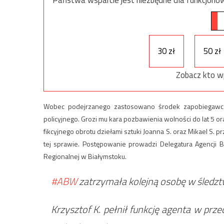
30 zł
50 zł
Zobacz kto w
Wobec podejrzanego zastosowano środek zapobiegawcz
policyjnego. Grozi mu kara pozbawienia wolności do lat 5 o
fikcyjnego obrotu dziełami sztuki Joanna S. oraz Mikael S. 
tej sprawie. Postępowanie prowadzi Delegatura Agencj
Regionalnej w Białymstoku.
#ABW
zatrzymała kolejną osobę w śledztw
Krzysztof K. pełnił funkcję agenta w pr