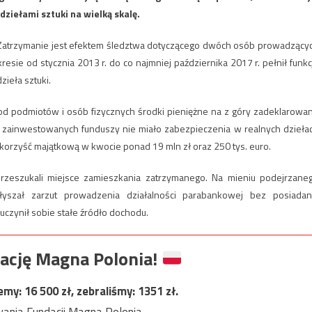
ziełami sztuki na wielką skalę.
u. Zatrzymanie jest efektem śledztwa dotyczącego dwóch osób prowadzący
kresie od stycznia 2013 r. do co najmniej października 2017 r. pełnił funkc
ieła sztuki.
ł od podmiotów i osób fizycznych środki pieniężne na z góry zadeklarowa
ak zainwestowanych funduszy nie miało zabezpieczenia w realnych dzieła
 korzyść majątkową w kwocie ponad 19 mln zł oraz 250 tys. euro.
zeszukali miejsce zamieszkania zatrzymanego. Na mieniu podejrzane
yszał zarzut prowadzenia działalności parabankowej bez posiadan
czynił sobie stałe źródło dochodu.
ację Magna Polonia!
jemy:
16 500
zł, zebraliśmy:
1351
zł.
ania Fundacji Magna Polonia.