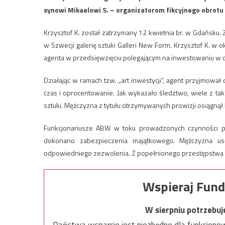
synowi Mikaelowi S. – organizatorom fikcyjnego obrotu d
Krzysztof K. został zatrzymany 12 kwietnia br. w Gdańsk
w Szwecji galerię sztuki Galleri New Form. Krzysztof K. w o
agenta w przedsięwzięciu polegającym na inwestowaniu w dz
Działając w ramach tzw. „art inwestycji”, agent przyjmowa
czas i oprocentowanie. Jak wykazało śledztwo, wiele z t
sztuki. Mężczyzna z tytułu otrzymywanych prowizji osiągnął
Funkcjonariusze ABW w toku prowadzonych czynności pr
dokonano zabezpieczenia majątkowego. Mężczyzna usł
odpowiedniego zezwolenia. Z popełnionego przestępstwa u
Wspieraj Fund
W sierpniu potrzebu
Państwa wsparcie jest niezbędne dla funkcjonow