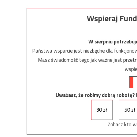
Wspieraj Fund
W sierpniu potrzebu
Państwa wsparcie jest niezbędne dla funkcjonow
Masz świadomość tego jak ważne jest przetrw
wspie
Uważasz, że robimy dobrą robotę? Ni
30 zł
50 zł
Zobacz kto w