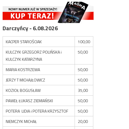
Darczyńcy - 6.08.2026
KACPER STAROŚCIAK
100,00
KULCZYK GRZEGORZ POLIŃSKA i
50,00
KULCZYK KATARZYNA
MARIA KOSTRZEWA
50,00
JERZY T MICHAJŁOWICZ
50,00
KOZIOŁ BOGUSŁAW
35,00
PAWEŁ ŁUKASZ ZIEMIAŃSKI
50,00
POTERA LIDIA i POTERA KRZYSZTOF
50,00
NIEMCZYK MICHAŁ
20,00