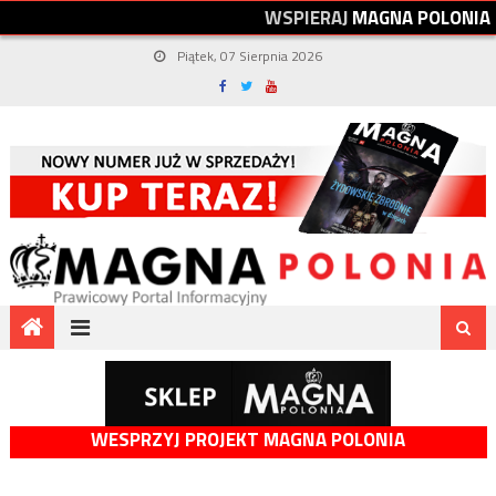
W
S
P
I
E
R
A
J
M
A
G
N
A
P
O
L
O
N
I
A
Piątek, 07 Sierpnia 2026
WESPRZYJ PROJEKT MAGNA POLONIA