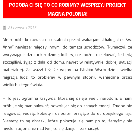
PODOBA CI SIĘ TO CO ROBIMY? WESPRZYJ PROJEKT
MAGNA POLONIA!
23 czerwca 2017
Metropolita krakowski na ostatnich przed wakacjami „Dialogach u św.
Anny” nawiązał między innymi do tematu uchodźców. Tłumaczył, że
wyrywając ludzi z ich rodzimej kultury, nie można oczekiwać, że będą
szczęśliwi, żyjąc z dala od domu, nawet w relatywnie dobrej sytuacji
materialnej. Zauważył też, że wojny na Bliskim Wschodzie i wielka
migracja ludzi to problemy w pewnym stopniu wzniecane przez
wielkich z tego świata.
– To jest ogromna krzywda, która się dzieje wielu narodom, a nami
próbuje się manipulować, odwołując się do samych emocji. Trudno nie
reagować, widząc kobiety i dzieci zmierzające do europejskiego raju.
Niestety, to są obrazki, które pokazuje się nam po to, żebyśmy nie
myśleli racjonalnie nad tym, co się dzieje – zaznaczył.