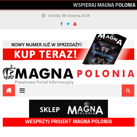
W
S
P
I
E
R
A
J
M
A
G
N
A
P
O
L
O
N
I
A
Sobota, 08 Sierpnia 2026
WESPRZYJ PROJEKT MAGNA POLONIA