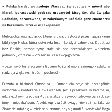
– Polska bardzo potrzebuje Waszego świadectwa – mówił abp
Marek Jędraszewski podczas uroczystej Mszy św. dla Związku
Podhalan, sprawowanej w zabytkowym Kościele przy cmentarzu
na Pęksowym Brzyzku w Zakopanem.
Metropolita, nawiązując do Liturgii Słowa, przytoczył przejmującą skargę
biblijnego Hioba, która dotyczyła losu i kondycji człowieka. Dodał, że
bez Boskiej perspektywy, staje się ona przerażającym wołaniem
jednostki, która nie widzi sensu i celu swojego życia.
– Jeżeli swój los złączymy z Bogiem, to świat nabiera innego kształtu, a
nadzieja większych treści – podkreślił.
Prawda o bliskości Chrystusa – Emmanuela staje się szczególnie
widoczna w kontekście słów Ewangelii. Jezus przebywał w Kafarnaum,
gdzie uzdrowił teściową Piotra, a także przywrócił zdrowie ciała i duszy
innym mieszkańcom. Arcybiskup zwrócił uwagę również na fakt, że
Zbawiciel udał się w miejsce pustynne, aby się modlić i wysławiać Boga