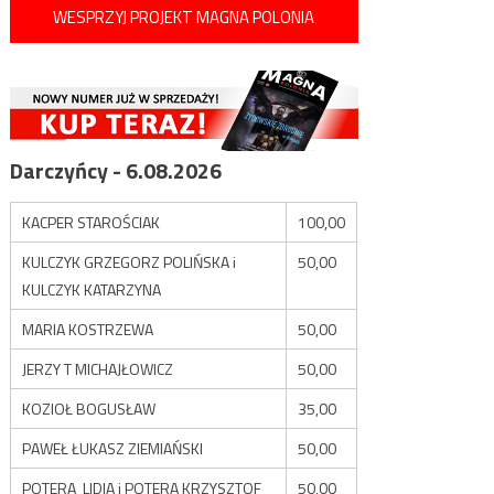
WESPRZYJ PROJEKT MAGNA POLONIA
Darczyńcy - 6.08.2026
KACPER STAROŚCIAK
100,00
KULCZYK GRZEGORZ POLIŃSKA i
50,00
KULCZYK KATARZYNA
MARIA KOSTRZEWA
50,00
JERZY T MICHAJŁOWICZ
50,00
KOZIOŁ BOGUSŁAW
35,00
PAWEŁ ŁUKASZ ZIEMIAŃSKI
50,00
POTERA LIDIA i POTERA KRZYSZTOF
50,00