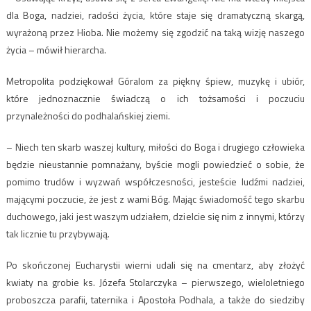
dla Boga, nadziei, radości życia, które staje się dramatyczną skargą,
wyrażoną przez Hioba. Nie możemy się zgodzić na taką wizję naszego
życia – mówił hierarcha.
Metropolita podziękował Góralom za piękny śpiew, muzykę i ubiór,
które jednoznacznie świadczą o ich tożsamości i poczuciu
przynależności do podhalańskiej ziemi.
– Niech ten skarb waszej kultury, miłości do Boga i drugiego człowieka
będzie nieustannie pomnażany, byście mogli powiedzieć o sobie, że
pomimo trudów i wyzwań współczesności, jesteście ludźmi nadziei,
mającymi poczucie, że jest z wami Bóg. Mając świadomość tego skarbu
duchowego, jaki jest waszym udziałem, dzielcie się nim z innymi, którzy
tak licznie tu przybywają.
Po skończonej Eucharystii wierni udali się na cmentarz, aby złożyć
kwiaty na grobie ks. Józefa Stolarczyka – pierwszego, wieloletniego
proboszcza parafii, taternika i Apostoła Podhala, a także do siedziby