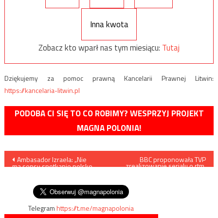
Inna kwota
Zobacz kto wparł nas tym miesiącu:
Tutaj
Dziękujemy za pomoc prawną Kancelarii Prawnej Litwin:
https://kancelaria-litwin.pl
PODOBA CI SIĘ TO CO ROBIMY? WESPRZYJ PROJEKT
MAGNA POLONIA!
Nawigacja
Ambasador Izraela: „Nie
BBC proponowała TVP
zrealizowanie serialu o rtm.
ma sensu spotkanie polsko-
Pileckim, postawiła jednak
wpisu
izraelskie, jeśli wszystko
warunek…
już skończone”
Telegram
https://t.me/magnapolonia