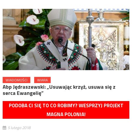
WIADOMOŚCI
WIARA
Abp Jędraszewski: „Usuwając krzyż, usuwa się z
serca Ewangelię”
PODOBA CI SIĘ TO CO ROBIMY? WESPRZYJ PROJEKT
MAGNA POLONIA!
5 lutego 2018