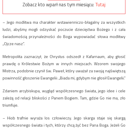
Zobacz kto wparł nas tym miesiącu:
Tutaj
– Jego modlitwa ma charakter wstawienniczo-błagalny za wszystkich
ludzi, abyśmy mogli odzyskać poczucie dziecięctwa Bożego i z cała
świadomością przynależności do Boga wypowiadać słowa modlitwy
„Ojcze nasz”.
Metropolita zaznaczył, że Chrystus odszedł z Kafarnaum, aby głosić
prawdę o Królestwie Bożym w innych miejscach. Wzorem swojego
Mistrza, podobnie czynił św. Paweł, który uważał za swoją najświętszą
powinność głoszenie Ewangelii: „Biada mi, gdybym nie głosił Ewangelii.”
Zdaniem arcybiskupa, wygląd współczesnego świata, jego idee i cele
zależą od relacji bliskości z Panem Bogiem. Tam, gdzie Go nie ma, zło
triumfuje.
– Hiob trafnie wyraża los człowieczy. Jego skarga staje się skargą
współczesnego świata i tych, którzy chcą żyć bez Pana Boga. Jeżeli Go