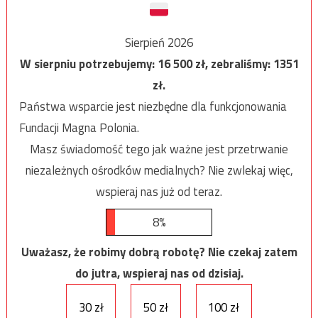
Sierpień 2026
W sierpniu potrzebujemy:
16 500
zł, zebraliśmy:
1351
zł.
Państwa wsparcie jest niezbędne dla funkcjonowania
Fundacji Magna Polonia.
Masz świadomość tego jak ważne jest przetrwanie
niezależnych ośrodków medialnych? Nie zwlekaj więc,
wspieraj nas już od teraz.
8%
Uważasz, że robimy dobrą robotę? Nie czekaj zatem
do jutra, wspieraj nas od dzisiaj.
30 zł
50 zł
100 zł