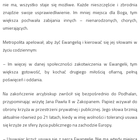
nie ma, wszystko staje się możliwe. Każde nieszczęście i zbrodnia
znajdzie swoje usprawiedliwienie. Im mniej miejsca dla Boga, tym
większa pochwała zabijania innych – nienarodzonych, chorych,
umierających.
Metropolita apelował, aby żyć Ewangelią i kierować się jej słowami w
życiu codziennym:
– Im więcej w danej społeczności zakotwiczenia w Ewangelii, tym
większa gotowość, by kochać drugiego miłością ofiarną, pełną
poświęceń i oddania.
Na zakończenie arcybiskup zwrócił się bezpośrednio do Podhalan,
przypominając wizytę Jana Pawła II w Zakopanem. Papież wzywał do
obrony krzyża w przestrzeni prywatnej i publicznej. Jego słowa brzmią
aktualnie również po 21 latach, kiedy w imię wolności i tolerancji usuwa
się krzyże ze sfery życia publicznego na zachodzie Europy.
– Usuwając krzyż, usuwa się z serca Ewangelię. Nie ma wtedy miejsca