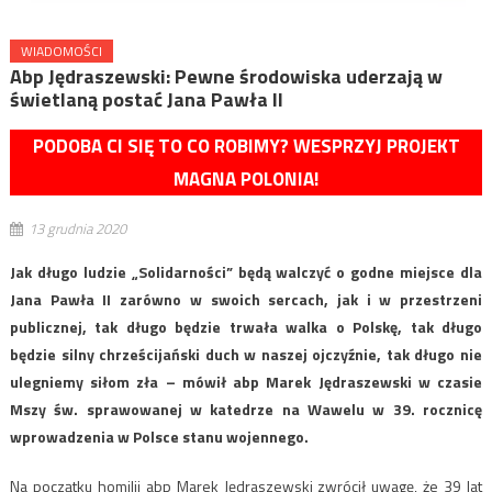
WIADOMOŚCI
Abp Jędraszewski: Pewne środowiska uderzają w
świetlaną postać Jana Pawła II
PODOBA CI SIĘ TO CO ROBIMY? WESPRZYJ PROJEKT
MAGNA POLONIA!
13 grudnia 2020
Jak długo ludzie „Solidarności” będą walczyć o godne miejsce dla
Jana Pawła II zarówno w swoich sercach, jak i w przestrzeni
publicznej, tak długo będzie trwała walka o Polskę, tak długo
będzie silny chrześcijański duch w naszej ojczyźnie, tak długo nie
ulegniemy siłom zła – mówił abp Marek Jędraszewski w czasie
Mszy św. sprawowanej w katedrze na Wawelu w 39. rocznicę
wprowadzenia w Polsce stanu wojennego.
Na początku homilii abp Marek Jędraszewski zwrócił uwagę, że 39 lat