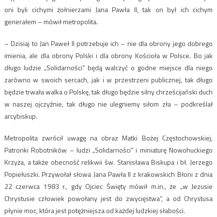
oni byli cichymi żołnierzami Jana Pawła II, tak on był ich cichym
generałem – mówił metropolita.
– Dzisiaj to Jan Paweł II potrzebuje ich – nie dla obrony jego dobrego
imienia, ale dla obrony Polski i dla obrony Kościoła w Polsce. Bo jak
długo ludzie „Solidarności” będą walczyć o godne miejsce dla niego
zarówno w swoich sercach, jak i w przestrzeni publicznej, tak długo
będzie trwała walka o Polskę, tak długo będzie silny chrześcijański duch
w naszej ojczyźnie, tak długo nie ulegniemy siłom zła – podkreślał
arcybiskup.
Metropolita zwrócił uwagę na obraz Matki Bożej Częstochowskiej,
Patronki Robotników – ludzi „Solidarności” i miniaturę Nowohuckiego
Krzyża, a także obecność relikwii św. Stanisława Biskupa i bł. Jerzego
Popiełuszki. Przywołał słowa Jana Pawła II z krakowskich Błoni z dnia
22 czerwca 1983 r., gdy Ojciec Święty mówił m.in., że „w Jezusie
Chrystusie człowiek powołany jest do zwycięstwa”, a od Chrystusa
płynie moc, która jest potężniejsza od każdej ludzkiej słabości.