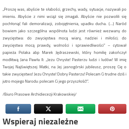
„Proszę was, abyście te słabości, grzechy, wady, sytuacje, nazywali po
imieniu. Abyście z nimi wciąż się zmagali. Abyście nie pozwolili się
pochłonąć fali demoralizacji, zobojętnienia, upadku ducha. (…) Naród
bowiem jako szczególna wspólnota ludzi jest również wezwany do
zwycięstwa: do zwycięstwa mocą wiary, nadziei i miłości; do
zwycięstwa mocą prawdy, wolności i sprawiedliwości” – cytował
papieża Polaka abp Marek Jędraszewski, który homilię zakończył
modlitwą Jana Pawła II: „Jezu Chryste! Pasterzu ludzi i ludów! W imię
Twojej Najświętszej Matki, na Jej jasnogórski jubileusz, proszę Cię o
takie zwycięstwo! Jezu Chryste! Dobry Pasterzu! Polecam Ci trudne dziś i
jutro mojego Narodu: polecam Ci jego przyszłość!”.
/Biuro Prasowe Archidiecezji Krakowskiej/
Wspieraj niezależne