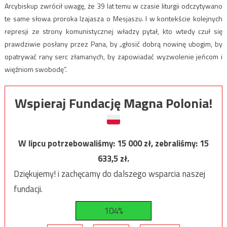
Arcybiskup zwrócił uwagę, że 39 lat temu w czasie liturgii odczytywano
te same słowa proroka Izajasza o Mesjaszu. I w kontekście kolejnych
represji ze strony komunistycznej władzy pytał, kto wtedy czuł się
prawdziwie posłany przez Pana, by „głosić dobrą nowinę ubogim, by
opatrywać rany serc złamanych, by zapowiadać wyzwolenie jeńcom i
więźniom swobodę”.
Wspieraj Fundację Magna Polonia!
W lipcu potrzebowaliśmy:
15 000
zł, zebraliśmy:
15
633,5
zł.
Dziękujemy! i zachęcamy do dalszego wsparcia naszej
fundacji.
104%