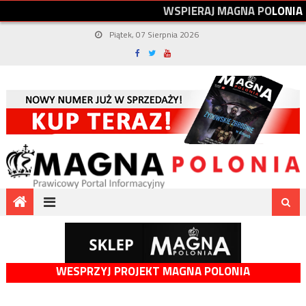
W
S
P
I
E
R
A
J
M
A
G
N
A
P
O
L
O
N
I
A
Piątek, 07 Sierpnia 2026
WESPRZYJ PROJEKT MAGNA POLONIA