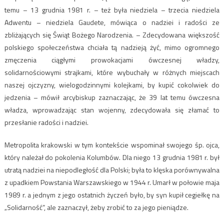
temu – 13 grudnia 1981 r. – też była niedziela – trzecia niedziela
Adwentu – niedziela Gaudete, mówiąca o nadziei i radości ze
zbliżających się Świąt Bożego Narodzenia. – Zdecydowana większość
polskiego społeczeństwa chciała tą nadzieją żyć, mimo ogromnego
zmęczenia ciągłymi prowokacjami ówczesnej władzy,
solidarnościowymi strajkami, które wybuchały w różnych miejscach
naszej ojczyzny, wielogodzinnymi kolejkami, by kupić cokolwiek do
jedzenia – mówił arcybiskup zaznaczając, że 39 lat temu ówczesna
władza, wprowadzając stan wojenny, zdecydowała się złamać to
przesłanie radości i nadziei.
Metropolita krakowski w tym kontekście wspominał swojego śp. ojca,
który należał do pokolenia Kolumbów. Dla niego 13 grudnia 1981 r. był
utratą nadziei na niepodległość dla Polski; była to klęska porównywalna
z upadkiem Powstania Warszawskiego w 1944 r. Umarł w połowie maja
1989 r. a jednym z jego ostatnich życzeń było, by syn kupił cegiełkę na
„Solidarność”, ale zaznaczył, żeby zrobić to za jego pieniądze.