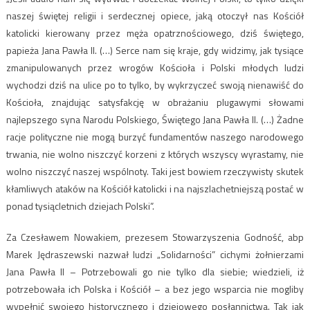
naszej świętej religii i serdecznej opiece, jaką otoczył nas Kościół
katolicki kierowany przez męża opatrznościowego, dziś świętego,
papieża Jana Pawła II. (…) Serce nam się kraje, gdy widzimy, jak tysiące
zmanipulowanych przez wrogów Kościoła i Polski młodych ludzi
wychodzi dziś na ulice po to tylko, by wykrzyczeć swoją nienawiść do
Kościoła, znajdując satysfakcję w obrażaniu plugawymi słowami
najlepszego syna Narodu Polskiego, Świętego Jana Pawła II. (…) Żadne
racje polityczne nie mogą burzyć fundamentów naszego narodowego
trwania, nie wolno niszczyć korzeni z których wszyscy wyrastamy, nie
wolno niszczyć naszej wspólnoty. Taki jest bowiem rzeczywisty skutek
kłamliwych ataków na Kościół katolicki i na najszlachetniejszą postać w
ponad tysiącletnich dziejach Polski”.
Za Czesławem Nowakiem, prezesem Stowarzyszenia Godność, abp
Marek Jędraszewski nazwał ludzi „Solidarności” cichymi żołnierzami
Jana Pawła II – Potrzebowali go nie tylko dla siebie; wiedzieli, iż
potrzebowała ich Polska i Kościół – a bez jego wsparcia nie mogliby
wypełnić swojego historycznego i dziejowego posłannictwa. Tak jak