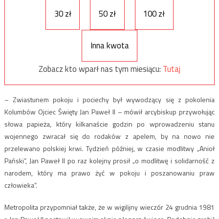
30 zł
50 zł
100 zł
Inna kwota
Zobacz kto wparł nas tym miesiącu:
Tutaj
– Zwiastunem pokoju i pociechy był wywodzący się z pokolenia
Kolumbów Ojciec Święty Jan Paweł II – mówił arcybiskup przywołując
słowa papieża, który kilkanaście godzin po wprowadzeniu stanu
wojennego zwracał się do rodaków z apelem, by na nowo nie
przelewano polskiej krwi. Tydzień później, w czasie modlitwy „Anioł
Pański”, Jan Paweł II po raz kolejny prosił „o modlitwę i solidarność z
narodem, który ma prawo żyć w pokoju i poszanowaniu praw
człowieka”.
Metropolita przypomniał także, że w wigilijny wieczór 24 grudnia 1981