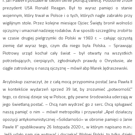
r. Jan Paweł II postawił w swoim oknie płonącą świecę. Podobnie zrobił
prezydent USA Ronald Reagan. Był to wyraz pamięci o stanie
wojennym, który trwał w Polsce i o tych, których nagle zabrakło przy
wigilijnym stole. Przez kolejne miesiące Ojciec Święty bronił wolności
ojczyzny i umacniał nadzieję rodaków. A w sposób szczególny zrobił to
w czasie drugiej pielgrzymki do Polski w 1983 r. – całując ojczystą
ziemię dał wyraz tego, czym dla niego była Polska. – Sprawując
Piotrowy urząd kochał cały świat – był otwarty na wszystkich
potrzebujących, cierpiących, zgłodniałych prawdy o Chrystusie, ale
ciągle zatroskany o naszą ojczyznę – mówił abp Marek Jędraszewski.
Arcybiskup zaznaczył, że z całą mocą przypomina postać Jana Pawła II
w kontekście wydarzeń sprzed 39 lat, by zrozumieć „potworność”
tego, co dzisiaj dzieje się w Polsce, gdy pewne środowiska uderzają w
jego świetlaną postać. – Chcą nam wydrzeć go z serc. Chcą splugawić
naszą pamięć o nim – mówił metropolita i przywołał „Apel działaczy
opozycji antykomunistycznej «Solidarności» w obronie pamięci o Janie
Pawle II” opublikowany 26 listopada 2020 r., w którym napisano m.in.:
„Jeśli udało nam się wytrwać i doczekać Wolnej Polski, to tylko dzięki