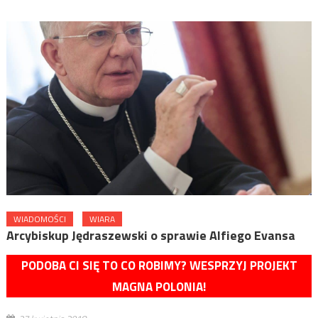
WIADOMOŚCI
WIARA
Arcybiskup Jędraszewski o sprawie Alfiego Evansa
PODOBA CI SIĘ TO CO ROBIMY? WESPRZYJ PROJEKT
MAGNA POLONIA!