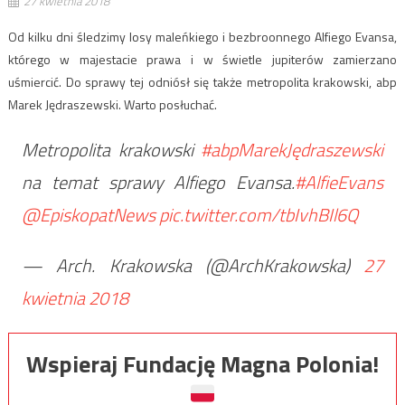
27 kwietnia 2018
Od kilku dni śledzimy losy maleńkiego i bezbroonnego Alfiego Evansa,
którego w majestacie prawa i w świetle jupiterów zamierzano
uśmiercić. Do sprawy tej odniósł się także metropolita krakowski, abp
Marek Jędraszewski. Warto posłuchać.
Metropolita krakowski
#abpMarekJędraszewski
na temat sprawy Alfiego Evansa.
#AlfieEvans
@EpiskopatNews
pic.twitter.com/tbIvhBIl6Q
— Arch. Krakowska (@ArchKrakowska)
27
kwietnia 2018
Wspieraj Fundację Magna Polonia!