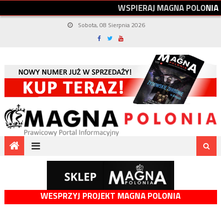
W
S
P
I
E
R
A
J
M
A
G
N
A
P
O
L
O
N
I
A
Sobota, 08 Sierpnia 2026
WESPRZYJ PROJEKT MAGNA POLONIA