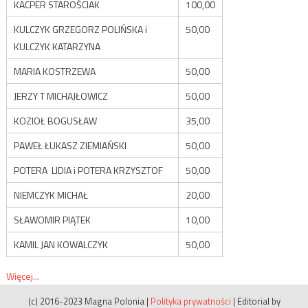
KACPER STAROŚCIAK
100,00
KULCZYK GRZEGORZ POLIŃSKA i
50,00
KULCZYK KATARZYNA
MARIA KOSTRZEWA
50,00
JERZY T MICHAJŁOWICZ
50,00
KOZIOŁ BOGUSŁAW
35,00
PAWEŁ ŁUKASZ ZIEMIAŃSKI
50,00
POTERA LIDIA i POTERA KRZYSZTOF
50,00
NIEMCZYK MICHAŁ
20,00
SŁAWOMIR PIĄTEK
10,00
KAMIL JAN KOWALCZYK
50,00
Więcej...
(c) 2016-2023 Magna Polonia
|
Polityka prywatności
|
Editorial by