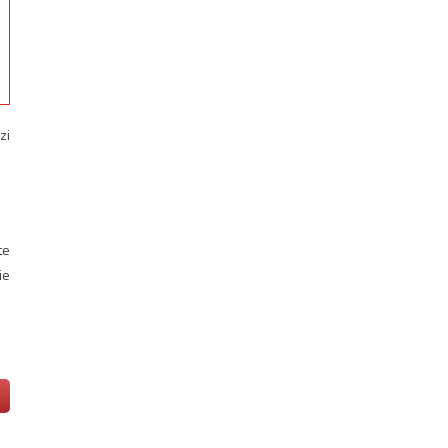
zi
te
ie