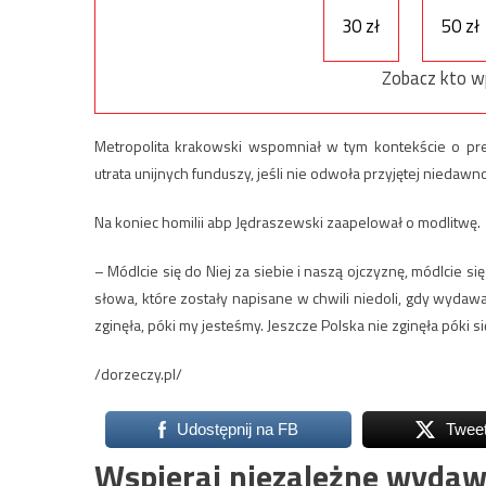
30 zł
50 zł
Zobacz kto w
Metropolita krakowski wspomniał w tym kontekście o pr
utrata unijnych funduszy, jeśli nie odwoła przyjętej niedaw
Na koniec homilii abp Jędraszewski zaapelował o modlitwę.
– Módlcie się do Niej za siebie i naszą ojczyznę, módlcie s
słowa, które zostały napisane w chwili niedoli, gdy wydawał
zginęła, póki my jesteśmy. Jeszcze Polska nie zginęła póki 
/dorzeczy.pl/
Udostępnij na FB
Twee
Wspieraj niezależne wydaw