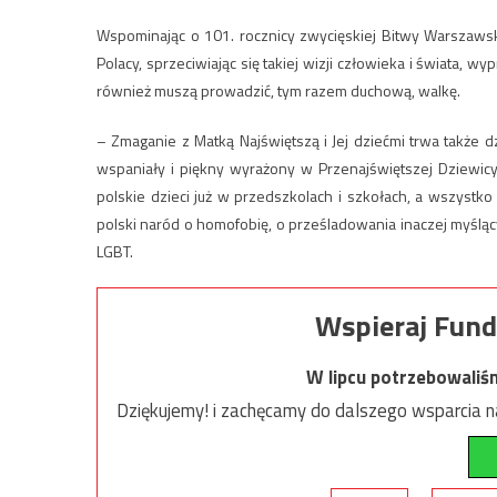
Wspominając o 101. rocznicy zwycięskiej Bitwy Warszawsk
Polacy, sprzeciwiając się takiej wizji człowieka i świata, 
również muszą prowadzić, tym razem duchową, walkę.
– Zmaganie z Matką Najświętszą i Jej dziećmi trwa także d
wspaniały i piękny wyrażony w Przenajświętszej Dziewic
polskie dzieci już w przedszkolach i szkołach, a wszystko
polski naród o homofobię, o prześladowania inaczej myślącyc
LGBT.
Wspieraj Fund
W lipcu potrzebowaliś
Dziękujemy! i zachęcamy do dalszego wsparcia na