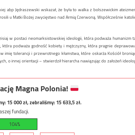
iej abp Jędraszewski wskazał, że była to walka z bolszewickim ateizme
wyprosili u Matki Bożej zwycięstwo nad Armią Czerwoną. Współcześnie katoli
zisiaj w postaci neomarksistowskiej ideologii, która podważa humanizm t
y, która podważa godność kobiety i mężczyzny, która pragnie deprawow
 w imię tolerancji i przewrotnego kłamstwa, które oskarża Kościół bronią
h, o innej orientacji – stwierdził hierarcha nawiązując do założeń ideolog
ację Magna Polonia!
my:
15 000
zł, zebraliśmy:
15 633,5
zł.
szej fundacji.
104%