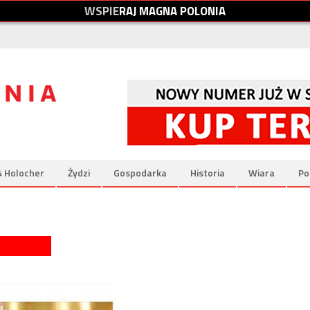
W
S
P
I
E
R
A
J
M
A
G
N
A
P
O
L
O
N
I
A
& Holocher
Żydzi
Gospodarka
Historia
Wiara
Po