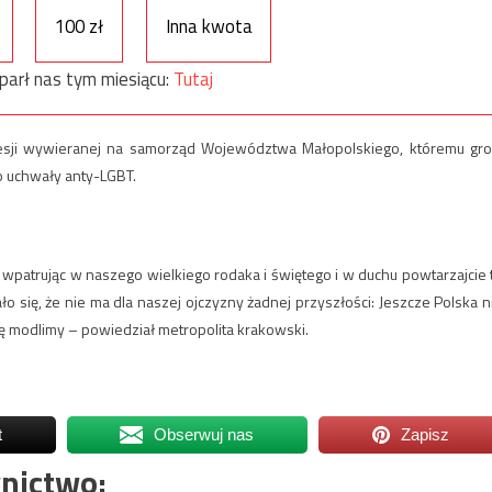
100 zł
Inna kwota
parł nas tym miesiącu:
Tutaj
esji wywieranej na samorząd Województwa Małopolskiego, któremu gro
no uchwały anty-LGBT.
ię wpatrując w naszego wielkiego rodaka i świętego i w duchu powtarzajcie 
o się, że nie ma dla naszej ojczyzny żadnej przyszłości: Jeszcze Polska n
się modlimy – powiedział metropolita krakowski.
t
Obserwuj nas
Zapisz
nictwo: