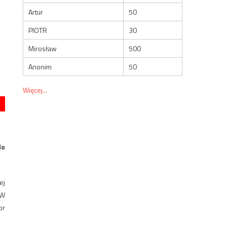
Artur
50
PIOTR
30
Mirosław
500
Anonim
50
Więcej...
do
ej
 W
or