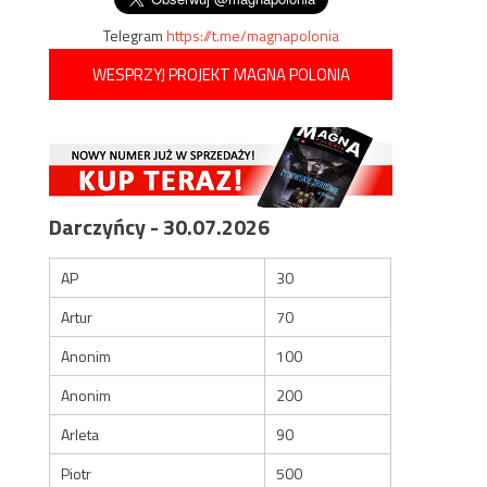
Telegram
https://t.me/magnapolonia
WESPRZYJ PROJEKT MAGNA POLONIA
Darczyńcy - 30.07.2026
AP
30
Artur
70
Anonim
100
Anonim
200
Arleta
90
Piotr
500