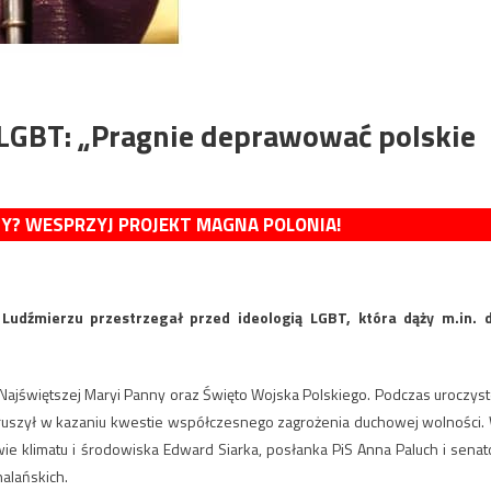
 LGBT: „Pragnie deprawować polskie
MY? WESPRZYJ PROJEKT MAGNA POLONIA!
 Ludźmierzu przestrzegał przed ideologią LGBT, która dąży m.in. 
Najświętszej Maryi Panny oraz Święto Wojska Polskiego. Podczas uroczyst
ruszył w kazaniu kwestie współczesnego zagrożenia duchowej wolności.
twie klimatu i środowiska Edward Siarka, posłanka PiS Anna Paluch i senat
alańskich.