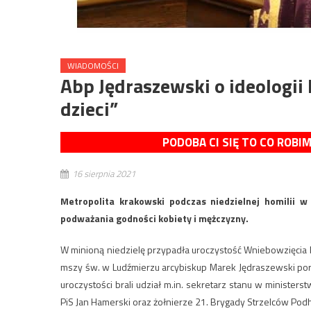
WIADOMOŚCI
Abp Jędraszewski o ideologii
dzieci”
PODOBA CI SIĘ TO CO ROBI
16 sierpnia 2021
Metropolita krakowski podczas niedzielnej homilii w
podważania godności kobiety i mężczyzny.
W minioną niedzielę przypadła uroczystość Wniebowzięcia 
mszy św. w Ludźmierzu arcybiskup Marek Jędraszewski po
uroczystości brali udział m.in. sekretarz stanu w ministers
PiS Jan Hamerski oraz żołnierze 21. Brygady Strzelców Podh