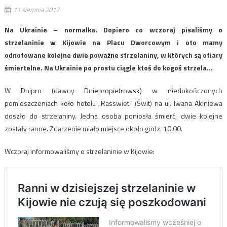
11 sierpnia 2017
Na Ukrainie – normalka. Dopiero co wczoraj pisaliśmy o
strzelaninie w Kijowie na Placu Dworcowym i oto mamy
odnotowane kolejne dwie poważne strzelaniny, w których są ofiary
śmiertelne. Na Ukrainie po prostu ciągle ktoś do kogoś strzela…
W Dnipro (dawny Dniepropietrowsk) w niedokończonych
pomieszczeniach koło hotelu „Rasswiet” (Świt) na ul. Iwana Akiniewa
doszło do strzelaniny. Jedna osoba poniosła śmierć, dwie kolejne
zostały ranne. Zdarzenie miało miejsce około godz. 10.00.
Wczoraj informowaliśmy o strzelaninie w Kijowie: