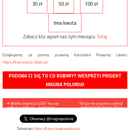
30 zł
50 zł
100 zł
Inna kwota
Zobacz kto wparł nas tym miesiącu:
Tutaj
Dziękujemy za pomoc prawną Kancelarii Prawnej Litwin:
https://kancelaria-litwin.pl
PODOBA CI SIĘ TO CO ROBIMY? WESPRZYJ PROJEKT
MAGNA POLONIA!
Nawigacja
Wielka impreza LGBT ma się
Turcja nie popiera sankcji
nałożonych przez UE na
odbyć w Polsce – będą nas
Rosję
wpisu
uczyć otwartości
Telegram
https://t.me/magnapolonia