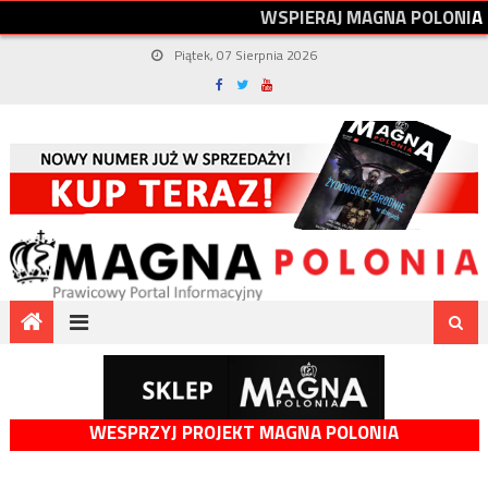
W
S
P
I
E
R
A
J
M
A
G
N
A
P
O
L
O
N
I
A
Piątek, 07 Sierpnia 2026
WESPRZYJ PROJEKT MAGNA POLONIA