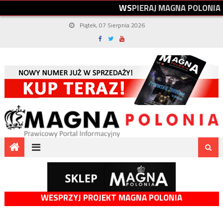
W
S
P
I
E
R
A
J
M
A
G
N
A
P
O
L
O
N
I
A
Piątek, 07 Sierpnia 2026
WESPRZYJ PROJEKT MAGNA POLONIA