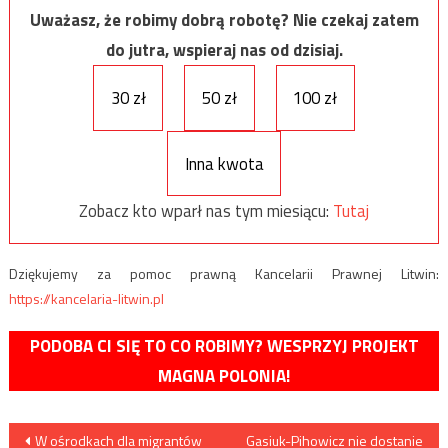
Uważasz, że robimy dobrą robotę? Nie czekaj zatem
do jutra, wspieraj nas od dzisiaj.
30 zł
50 zł
100 zł
Inna kwota
Zobacz kto wparł nas tym miesiącu:
Tutaj
Dziękujemy za pomoc prawną Kancelarii Prawnej Litwin:
https://kancelaria-litwin.pl
PODOBA CI SIĘ TO CO ROBIMY? WESPRZYJ PROJEKT
MAGNA POLONIA!
Nawigacja
W ośrodkach dla migrantów
Gasiuk-Pihowicz nie dostanie