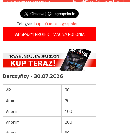
„jedynki” na liście w wyborach
we Włoszech przebywa
do europarlamentu
wpisu
ponad 140 tysięcy osób
Telegram
https://t.me/magnapolonia
WESPRZYJ PROJEKT MAGNA POLONIA
Darczyńcy - 30.07.2026
AP
30
Artur
70
Anonim
100
Anonim
200
Arleta
90