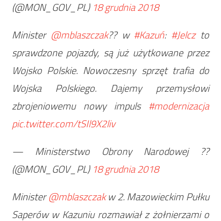
(@MON_GOV_PL)
18 grudnia 2018
Minister
@mblaszczak
?? w
#Kazuń
:
#Jelcz
to
sprawdzone pojazdy, są już użytkowane przez
Wojsko Polskie. Nowoczesny sprzęt trafia do
Wojska Polskiego. Dajemy przemysłowi
zbrojeniowemu nowy impuls
#modernizacja
pic.twitter.com/tSIl9X2liv
— Ministerstwo Obrony Narodowej ??
(@MON_GOV_PL)
18 grudnia 2018
Minister
@mblaszczak
w 2. Mazowieckim Pułku
Saperów w Kazuniu rozmawiał z żołnierzami o