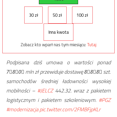
30 zł
50 zł
100 zł
Inna kwota
Zobacz kto wparł nas tym miesiącu:
Tutaj
Podpisana dziś umowa o wartości ponad
7⃣8⃣0⃣ mln zł przewiduje dostawę 8⃣8⃣8⃣ szt.
samochodów średniej ładowności wysokiej
mobilności –
#JELCZ
442.32. wraz z pakietem
logistycznym i pakietem szkoleniowym.
#PGZ
#modernizacja
pic.twitter.com/2FMBFjpKLr