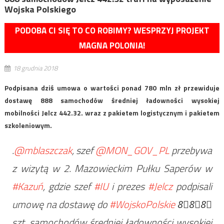
Wojska Polskiego
PODOBA CI SIĘ TO CO ROBIMY? WESPRZYJ PROJEKT
MAGNA POLONIA!
18 grudnia 2018
Podpisana dziś umowa o wartości ponad 780 mln zł przewiduje
dostawę 888 samochodów średniej ładowności wysokiej
mobilności Jelcz 442.32. wraz z pakietem logistycznym i pakietem
szkoleniowym.
.
@mblaszczak
, szef
@MON_GOV_PL
przebywa
z wizytą w 2. Mazowieckim Pułku Saperów w
#Kazuń
, gdzie szef
#IU
i prezes
#Jelcz
podpisali
umowę na dostawę do
#WojskoPolskie
8⃣8⃣8⃣
szt. samochodów średniej ładowności wysokiej