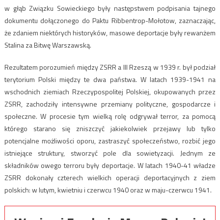
w głąb Związku Sowieckiego były następstwem podpisania tajnego
dokumentu dołączonego do Paktu Ribbentrop-Mołotow, zaznaczając,
że zdaniem niektórych historyków, masowe deportacje były rewanżem
Stalina za Bitwę Warszawską.
Rezultatem porozumień między ZSRR a III Rzeszą w 1939 r. był podział
terytorium Polski między te dwa państwa. W latach 1939-1941 na
wschodnich ziemiach Rzeczypospolitej Polskiej, okupowanych przez
ZSRR, zachodziły intensywne przemiany polityczne, gospodarcze i
społeczne. W procesie tym wielką rolę odgrywał terror, za pomocą
którego starano się zniszczyć jakiekolwiek przejawy lub tylko
potencjalne możliwości oporu, zastraszyć społeczeństwo, rozbić jego
istniejące struktury, stworzyć pole dla sowietyzacji. Jednym ze
składników owego terroru były deportacje. W latach 1940-41 władze
ZSRR dokonały czterech wielkich operacji deportacyjnych z ziem
polskich: w lutym, kwietniu i czerwcu 1940 oraz w maju-czerwcu 1941.