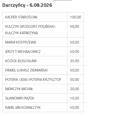
Darczyńcy - 6.08.2026
KACPER STAROŚCIAK
100,00
KULCZYK GRZEGORZ POLIŃSKA i
50,00
KULCZYK KATARZYNA
MARIA KOSTRZEWA
50,00
JERZY T MICHAJŁOWICZ
50,00
KOZIOŁ BOGUSŁAW
35,00
PAWEŁ ŁUKASZ ZIEMIAŃSKI
50,00
POTERA LIDIA i POTERA KRZYSZTOF
50,00
NIEMCZYK MICHAŁ
20,00
SŁAWOMIR PIĄTEK
10,00
KAMIL JAN KOWALCZYK
50,00