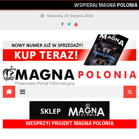
W
S
P
I
E
R
A
J
M
A
G
N
A
P
O
L
O
N
I
A
Niedziela, 09 Sierpnia 2026
WESPRZYJ PROJEKT MAGNA POLONIA