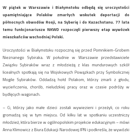
W piątek w Warszawie i Białymstoku odbędą się uroczystości
upamiętniające Polaków zmarłych wskutek deportacji do
północnych obwodów Rosji, na Syberię i do Kazachstanu. 77 lata
temu funkcjonariusze NKWD rozpoczęli pierwszy etap wywózek
mieszkańców wschodniej Polski.
Uroczystości w Białymstoku rozpoczną się przed Pomnikiem-Grobem
Nieznanego Sybiraka. W południe w Warszawie przedstawiciele
Związku Sybiraków wraz z młodzieżą z klas mundurowych szkół
licealnych spotkają się na Wojskowych Powązkach przy Symbolicznej
Mogile Sybiraków. Oddadzą hołd Polakom, którzy zmarli z głodu,
wycieńczenia, chorób, nieludzkiej pracy oraz w czasie podróży w
bydlęcych wagonach.
– Ci, którzy jako małe dzieci zostali wywiezieni i przeżyli, co roku
gromadzą się w tym miejscu. Od kilku lat w spotkaniu uczestniczy
młodzież, która bierze w ogólnopolskim projekcie edukacyjnym – mówi
Anna Klimowicz z Biura Edukacji Narodowej IPN i podkreśla, że wywózki