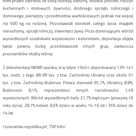
mieli prawo zabrania ze sobą odzieży, bielizny, obuwia, pościeli, naczyń
kuchennych i stołowych, żywności, drobnego sprzętu rolniczego i
domowego, pieniędzy i przedmiotów wartościowych, jednak nie więcej
niż 500 kg na rodzinę. Pozostawiali dorobek całego życia: majątek
nieruchomy, sprzęt rolniczy, inwentarz żywy. Poza dominującymi wśród
wysiedlonych osadnikami wojskowymi i kolonistami, deportacja objęła
także pewna liczbę przedstawicieli innych grup, zwłaszcza
pracowników służby leśnej
Z dokumentacji NKWD wynika, iż w lutym 1940 r. deportowano 139-141
tys. osób, z tego 88-89 tys. z tzw. Zachodniej Ukrainy oraz około 51
tys. z tzw. Zachodniej Białorusi. Polacy stanowili 81,7%, Ukraińcy 8,8%,
Białorusini 8,1%, reprezentanci innych narodowości 1,4%
wywiezionych. Wśród wysiedlonych było 27,7% mężczyzn (powyżej 16
roku życia), 28,7% kobiet, 8,6% dzieci w wieku 14-16 lat i 35% dzieci do
14 lat.
/sciesielski.republika.pl/, TVP Info/