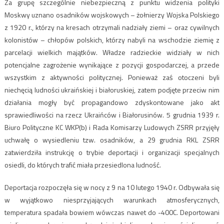
Za grupę szczególnie niebezpieczną z punktu widzenia polityki
Moskwy uznano osadników wojskowych – żołnierzy Wojska Polskiego
z 1920 r., którzy na kresach otrzymali nadziały ziemi – oraz cywilnych
kolonistów – chłopów polskich, którzy nabyli na wschodzie ziemię z
parcelacji wielkich majątków. Władze radzieckie widziały w nich
potencjalne zagrożenie wynikające z pozycji gospodarczej, a przede
wszystkim z aktywności politycznej. Ponieważ zaś otoczeni byli
niechęcią ludności ukraińskiej i białoruskiej, zatem podjęte przeciw nim
działania mogły być propagandowo zdyskontowane jako akt
sprawiedliwości na rzecz Ukraińców i Białorusinów. 5 grudnia 1939 r.
Biuro Polityczne KC WKP(b) i Rada Komisarzy Ludowych ZSRR przyjęły
uchwałę o wysiedleniu tzw. osadników, a 29 grudnia RKL ZSRR
zatwierdziła instrukcję o trybie deportacji i organizacji specjalnych
osiedli, do których trafić miała przesiedlona ludność.
Deportacja rozpoczęła się w nocy z 9 na 10 lutego 1940 r. Odbywała się
w wyjątkowo niesprzyjających warunkach atmosferycznych,
temperatura spadała bowiem wówczas nawet do -400C. Deportowani