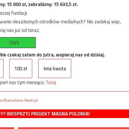
my:
15 000
zł, zebraliśmy:
15 633,5
zł.
szej fundacji.
anie niezależnych ośrodków medialnych? Nie zwlekaj więc,
raj nas już od teraz.
104%
e czekaj zatem do jutra, wspieraj nas od dzisiaj.
100 zł
Inna kwota
parł nas tym miesiącu:
Tutaj
s://kancelaria-litwin.pl
MY? WESPRZYJ PROJEKT MAGNA POLONIA!