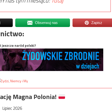
rł nas tym miesiącu:
Tutaj
t
Obserwuj nas
Zapisz
nictwo:
t jeszcze naród polski?
ację Magna Polonia!
Lipiec 2026