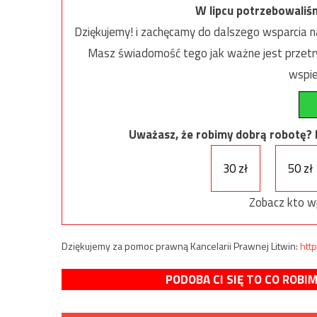
W lipcu potrzebowaliś
Dziękujemy! i zachęcamy do dalszego wsparcia na
Masz świadomość tego jak ważne jest przetrw
wspie
Uważasz, że robimy dobrą robotę? Ni
30 zł
50 zł
Zobacz kto w
Dziękujemy za pomoc prawną Kancelarii Prawnej Litwin:
http
PODOBA CI SIĘ TO CO ROBI