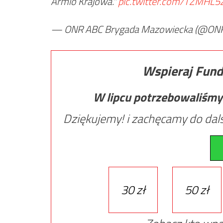
Armio Krajowa."
pic.twitter.com/TZMHL5
— ONR ABC Brygada Mazowiecka (@O
Wspieraj Fund
W lipcu potrzebowaliśmy
Dziękujemy! i zachęcamy do dals
30 zł
50 zł