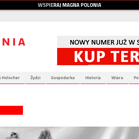
W
S
P
I
E
R
A
J
M
A
G
N
A
P
O
L
O
N
I
A
& Holocher
Żydzi
Gospodarka
Historia
Wiara
Po