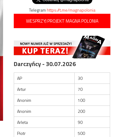
Telegram
https://t.me/magnapolonia
WESPRZYJ PROJEKT MAGNA POLONIA
Darczyńcy - 30.07.2026
AP
30
Artur
70
Anonim
100
Anonim
200
Arleta
90
Piotr
500