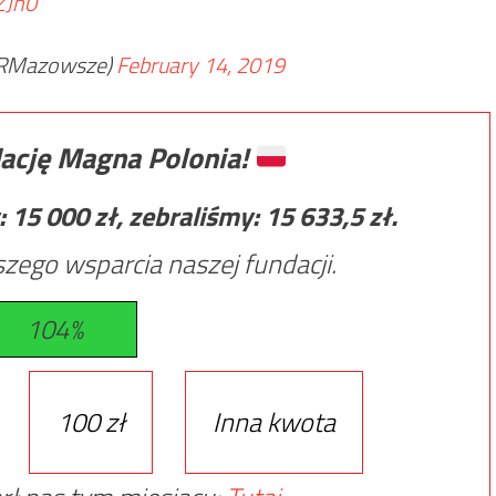
ZJh0
NRMazowsze)
February 14, 2019
ację Magna Polonia!
:
15 000
zł, zebraliśmy:
15 633,5
zł.
zego wsparcia naszej fundacji.
104%
100 zł
Inna kwota