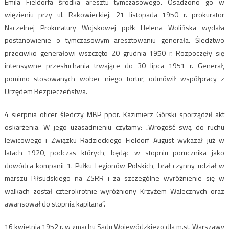
Emila Fieldorfa środka aresztu tymczasowego. Osadzono go w
więzieniu przy ul. Rakowieckiej. 21 listopada 1950 r. prokurator
Naczelnej Prokuratury Wojskowej ppłk Helena Wolińska wydała
postanowienie o tymczasowym aresztowaniu generała. Śledztwo
przeciwko generałowi wszczęto 20 grudnia 1950 r. Rozpoczęły się
intensywne przesłuchania trwające do 30 lipca 1951 r. Generał,
pomimo stosowanych wobec niego tortur, odmówił współpracy z
Urzędem Bezpieczeństwa.
4 sierpnia oficer śledczy MBP ppor. Kazimierz Górski sporządził akt
oskarżenia. W jego uzasadnieniu czytamy: „Wrogość swą do ruchu
lewicowego i Związku Radzieckiego Fieldorf August wykazał już w
latach 1920, podczas których, będąc w stopniu porucznika jako
dowódca kompanii 1. Pułku Legionów Polskich, brał czynny udział w
marszu Piłsudskiego na ZSRR i za szczególne wyróżnienie się w
walkach został czterokrotnie wyróżniony Krzyżem Walecznych oraz
awansował do stopnia kapitana”.
16 kwietnia 1952 r. w gmachu Sądu Wojewódzkiego dla m.st. Warszawy