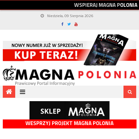
W
S
P
I
E
R
A
J
M
A
G
N
A
P
O
L
O
N
I
A
Niedziela, 09 Sierpnia 2026
WESPRZYJ PROJEKT MAGNA POLONIA