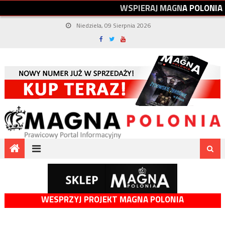
W
S
P
I
E
R
A
J
M
A
G
N
A
P
O
L
O
N
I
A
Niedziela, 09 Sierpnia 2026
WESPRZYJ PROJEKT MAGNA POLONIA