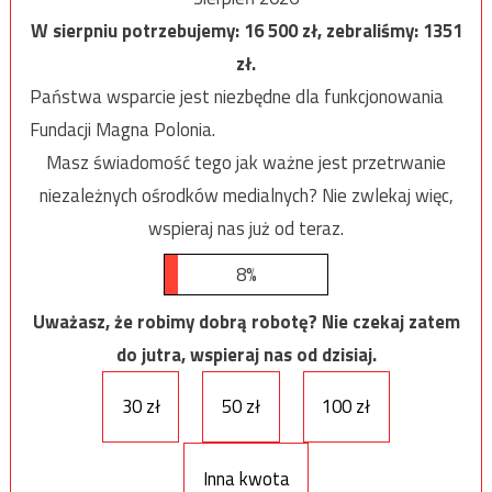
W sierpniu potrzebujemy:
16 500
zł, zebraliśmy:
1351
zł.
Państwa wsparcie jest niezbędne dla funkcjonowania
Fundacji Magna Polonia.
Masz świadomość tego jak ważne jest przetrwanie
niezależnych ośrodków medialnych? Nie zwlekaj więc,
wspieraj nas już od teraz.
8%
Uważasz, że robimy dobrą robotę? Nie czekaj zatem
do jutra, wspieraj nas od dzisiaj.
30 zł
50 zł
100 zł
Inna kwota