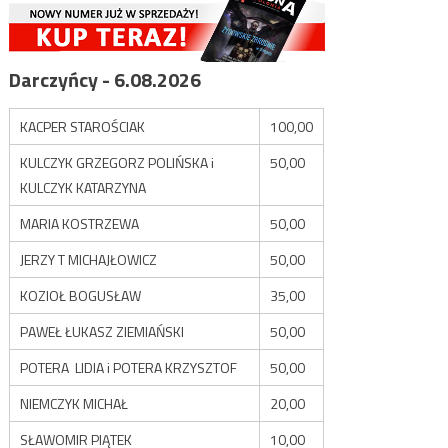
Darczyńcy - 6.08.2026
KACPER STAROŚCIAK
100,00
KULCZYK GRZEGORZ POLIŃSKA i
50,00
KULCZYK KATARZYNA
MARIA KOSTRZEWA
50,00
JERZY T MICHAJŁOWICZ
50,00
KOZIOŁ BOGUSŁAW
35,00
PAWEŁ ŁUKASZ ZIEMIAŃSKI
50,00
POTERA LIDIA i POTERA KRZYSZTOF
50,00
NIEMCZYK MICHAŁ
20,00
SŁAWOMIR PIĄTEK
10,00