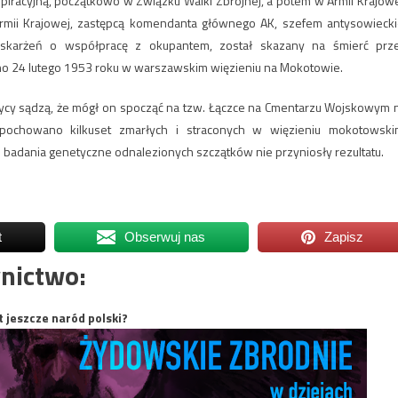
piracyjną, początkowo w Związku Walki Zbrojnej, a potem w Armii Krajowe
mii Krajowej, zastępcą komendanta głównego AK, szefem antysowiecki
 oskarżeń o współpracę z okupantem, został skazany na śmierć prz
o 24 lutego 1953 roku w warszawskim więzieniu na Mokotowie.
torycy sądzą, że mógł on spocząć na tzw. Łączce na Cmentarzu Wojskowym 
ochowano kilkuset zmarłych i straconych w więzieniu mokotowski
badania genetyczne odnalezionych szczątków nie przyniosły rezultatu.
t
Obserwuj nas
Zapisz
nictwo:
t jeszcze naród polski?