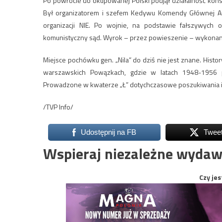
Po powrocie do okupowanej Polski podjął działalność kons
Był organizatorem i szefem Kedywu Komendy Głównej Ar
organizacji NIE. Po wojnie, na podstawie fałszywych
komunistyczny sąd. Wyrok – przez powieszenie – wykonan
Miejsce pochówku gen. „Nila” do dziś nie jest znane. His
warszawskich Powązkach, gdzie w latach 1948-1956 p
Prowadzone w kwaterze „Ł” dotychczasowe poszukiwania i 
/TVP Info/
Udostępnij na FB
Twee
Wspieraj niezależne wydaw
Czy jes