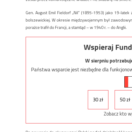
Gen. August Emil Fieldorf „Nil” (1895-1953) jako 19-latek
bolszewickiej. W okresie międzywojennym był zawodowym of
porażce trafił do Francji, a stamtąd – w 1940 r. – do Anglii.
Wspieraj Fund
W sierpniu potrzebu
Państwa wsparcie jest niezbędne dla funkcjonow
30 zł
50 zł
Zobacz kto w