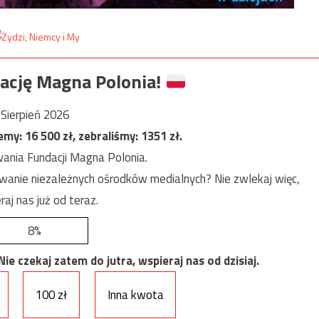
ację Magna Polonia!
Sierpień 2026
jemy:
16 500
zł, zebraliśmy:
1351
zł.
ania Fundacji Magna Polonia.
anie niezależnych ośrodków medialnych? Nie zwlekaj więc,
raj nas już od teraz.
8%
e czekaj zatem do jutra, wspieraj nas od dzisiaj.
100 zł
Inna kwota