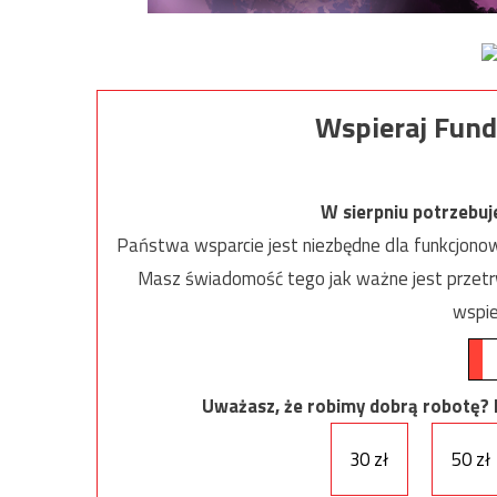
Wspieraj Fund
W sierpniu potrzebu
Państwa wsparcie jest niezbędne dla funkcjonow
Masz świadomość tego jak ważne jest przetrw
wspie
Uważasz, że robimy dobrą robotę? Ni
30 zł
50 zł