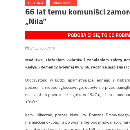
HISTORIA
WIADOMOŚCI
66 lat temu komuniści zamor
„Nila”
PODOBA CI SIĘ TO CO ROBI
24 lutego 2019
Modlitwą, złożeniem kwiatów i zapaleniem zniczy ucz
Kedywu Komendy Głównej AK w 66. rocznicę jego śmierci
Uroczystości w Łodzi, upamiętniające jednego z najbardz
podziemia niepodległościowego, odbyły się przed pamiątko
mieszkał po powrocie z łagrów w 1947 r., aż do momentu
1950 r.
Kamil Klimczak, prezes klubu im. Romana Dmowskiego, 
niemieckiej okupacji, a po wojnie nie podejmował zbrojnej
został przez komunistyczne władze PRL skazany na śmierć p