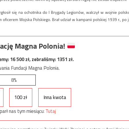
 zgłosił się na ochotnika do I Brygady Legionów, walczył w wojnie polsk
icerem Wojska Polskiego. Brał udział w kampanii polskiej 1939 r., po j
ację Magna Polonia!
jemy:
16 500
zł, zebraliśmy:
1351
zł.
ania Fundacji Magna Polonia.
8%
100 zł
Inna kwota
parł nas tym miesiącu:
Tutaj