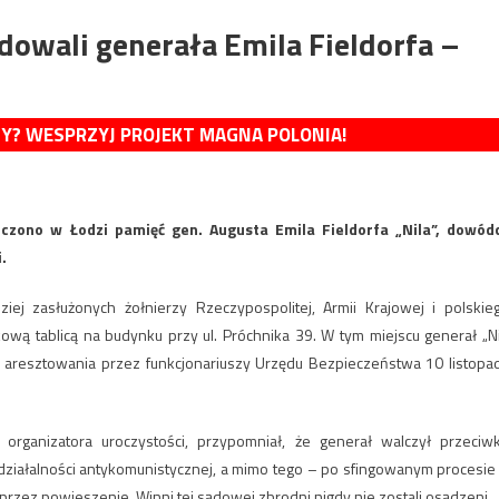
dowali generała Emila Fieldorfa –
MY? WESPRZYJ PROJEKT MAGNA POLONIA!
czono w Łodzi pamięć gen. Augusta Emila Fieldorfa „Nila”, dowód
.
iej zasłużonych żołnierzy Rzeczypospolitej, Armii Krajowej i polskie
wą tablicą na budynku przy ul. Próchnika 39. W tym miejscu generał „Ni
 aresztowania przez funkcjonariuszy Urzędu Bezpieczeństwa 10 listopa
organizatora uroczystości, przypomniał, że generał walczył przeciw
 działalności antykomunistycznej, a mimo tego – po sfingowanym procesie
rzez powieszenie. Winni tej sądowej zbrodni nigdy nie zostali osądzeni.