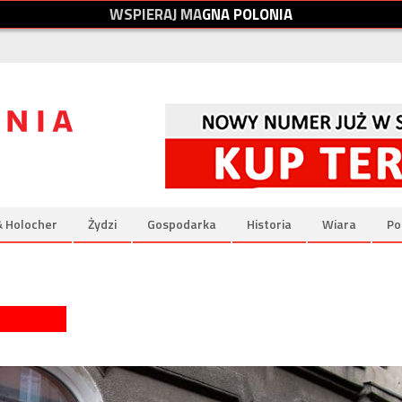
W
S
P
I
E
R
A
J
M
A
G
N
A
P
O
L
O
N
I
A
& Holocher
Żydzi
Gospodarka
Historia
Wiara
Po