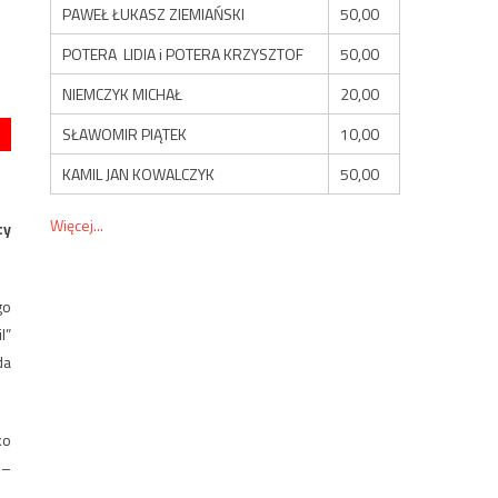
PAWEŁ ŁUKASZ ZIEMIAŃSKI
50,00
POTERA LIDIA i POTERA KRZYSZTOF
50,00
NIEMCZYK MICHAŁ
20,00
SŁAWOMIR PIĄTEK
10,00
KAMIL JAN KOWALCZYK
50,00
Więcej...
cy
go
l”
da
ko
 –