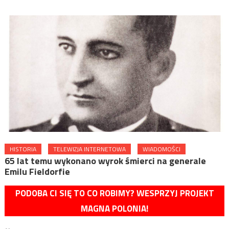
HISTORIA
TELEWIZJA INTERNETOWA
WIADOMOŚCI
65 lat temu wykonano wyrok śmierci na generale
Emilu Fieldorfie
PODOBA CI SIĘ TO CO ROBIMY? WESPRZYJ PROJEKT
MAGNA POLONIA!