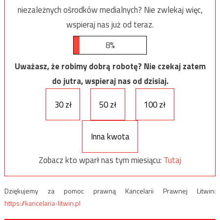
niezależnych ośrodków medialnych? Nie zwlekaj więc,
wspieraj nas już od teraz.
8%
Uważasz, że robimy dobrą robotę? Nie czekaj zatem
do jutra, wspieraj nas od dzisiaj.
30 zł
50 zł
100 zł
Inna kwota
Zobacz kto wparł nas tym miesiącu:
Tutaj
Dziękujemy za pomoc prawną Kancelarii Prawnej Litwin:
https://kancelaria-litwin.pl