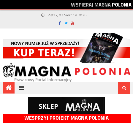
W
S
P
I
E
R
A
J
M
A
G
N
A
P
O
L
O
N
I
A
Piątek, 07 Sierpnia 2026
WESPRZYJ PROJEKT MAGNA POLONIA