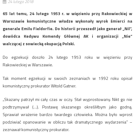
24 lutego 2018
65 lat temu, 24 lutego 1953 r. w więzieniu przy Rakowieckiej w
Warszawie komunistyczne władze wykonały wyrok śmierci na
generale Emilu Fieldorfie. Do historii przeszedł jako generał „Nil”,
dowódca Kedywu Komendy Głównej AK i organizacji „Nie”
walczącej z sowiecką okupacją Polski.
Do egzekucji doszło 24 lutego 1953 roku w więzieniu przy
Rakowieckiej w Warszawie.
Tak moment egzekucji w swoich zeznaniach w 1992 roku opisał
komunistyczny prokurator Witold Gatner.
„Skazany patrzył mi cały czas w oczy. Stał wyprostowany. Nikt go nie
podtrzymywał (…). Postawę skazanego określiłbym jako godną.
Sprawiał wrażenie bardzo twardego człowieka. Można było wprost
podziwiać opanowanie w obliczu tak dramatycznego wydarzenia” –
zeznawał komunistyczny prokurator.