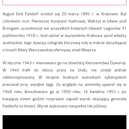
August Emil Fieldorf urodził się 20 marca 1895 r. w Krakowie. Był
członkiem m.in. Pierwszej Kompanii Kadrowej. Walczył w bitwie pod
Brzegami. uczestniczył we wszystkich kolejnych bitwach Legionów 31
października 1918 r., brał udział w wyzwoleniu Krakowa spod władzy
austriackiej. Jego dywizja odegrała kluczową rolę w trakcie decydującej
o losach Bitwy Warszawskiej ofensywy znad Wieprza.
W styczniu 1943 r. mianowano go na dowódcę Kierownictwa Dywersji.
W 1945 trafił do obozu pracy na Uralu, nie został jednak
zdekonspirowany. W skrajnie trudnych warunkach syberyjskich
pracował przy wyrębie tajgi. Ze względu na amnestię ujawnił się w
1948 roku. Aresztowano go w 1950 roku. 16 kwietnia 1952 r. po
trwającej osiem godzin rozprawie zapadł wyrok skazujący generała
Fieldorfa na śmierć. Wyrok wykonano niespełna rok później.