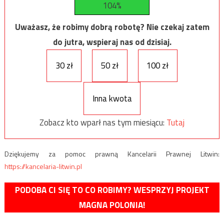
104%
Uważasz, że robimy dobrą robotę? Nie czekaj zatem
do jutra, wspieraj nas od dzisiaj.
30 zł
50 zł
100 zł
Inna kwota
Zobacz kto wparł nas tym miesiącu:
Tutaj
Dziękujemy za pomoc prawną Kancelarii Prawnej Litwin:
https://kancelaria-litwin.pl
PODOBA CI SIĘ TO CO ROBIMY? WESPRZYJ PROJEKT
MAGNA POLONIA!