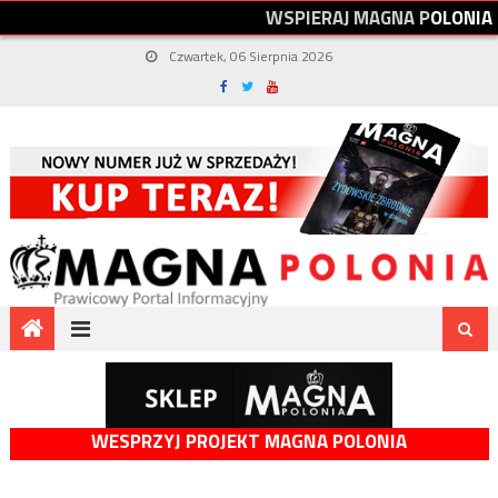
W
S
P
I
E
R
A
J
M
A
G
N
A
P
O
L
O
N
I
A
Czwartek, 06 Sierpnia 2026
WESPRZYJ PROJEKT MAGNA POLONIA