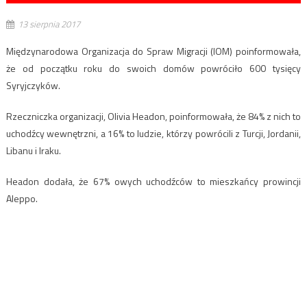
13 sierpnia 2017
Międzynarodowa Organizacja do Spraw Migracji (IOM) poinformowała,
że od początku roku do swoich domów powróciło 600 tysięcy
Syryjczyków.
Rzeczniczka organizacji, Olivia Headon, poinformowała, że 84% z nich to
uchodźcy wewnętrzni, a 16% to ludzie, którzy powrócili z Turcji, Jordanii,
Libanu i Iraku.
Headon dodała, że 67% owych uchodźców to mieszkańcy prowincji
Aleppo.