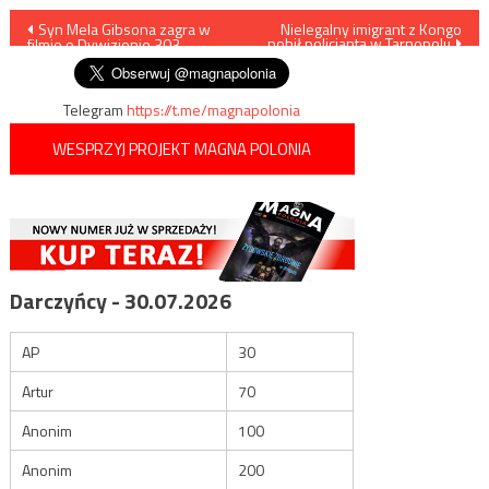
Nawigacja
Syn Mela Gibsona zagra w
Nielegalny imigrant z Kongo
pobił policjanta w Tarnopolu
filmie o Dywizjonie 303
wpisu
Telegram
https://t.me/magnapolonia
WESPRZYJ PROJEKT MAGNA POLONIA
Darczyńcy - 30.07.2026
AP
30
Artur
70
Anonim
100
Anonim
200