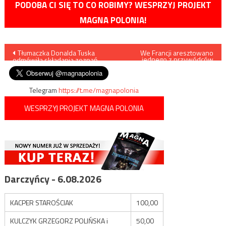
PODOBA CI SIĘ TO CO ROBIMY? WESPRZYJ PROJEKT
MAGNA POLONIA!
Nawigacja
Tłumaczka Donalda Tuska
We Francji aresztowano
jednego z przywódców
odmówiła składania zeznań
„żółtych kamizelek”
wpisu
Telegram
https://t.me/magnapolonia
WESPRZYJ PROJEKT MAGNA POLONIA
Darczyńcy - 6.08.2026
KACPER STAROŚCIAK
100,00
KULCZYK GRZEGORZ POLIŃSKA i
50,00