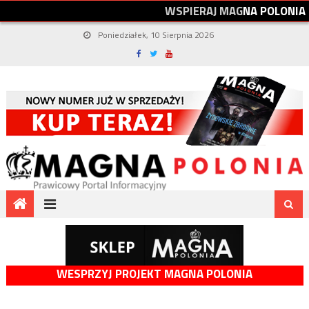
W
S
P
I
E
R
A
J
M
A
G
N
A
P
O
L
O
N
I
A
Poniedziałek, 10 Sierpnia 2026
WESPRZYJ PROJEKT MAGNA POLONIA