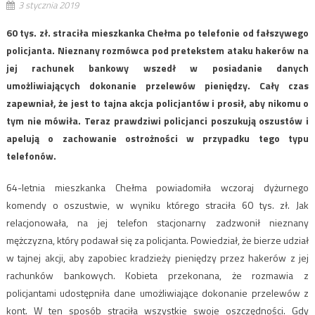
3 stycznia 2019
60 tys. zł. straciła mieszkanka Chełma po telefonie od fałszywego
policjanta. Nieznany rozmówca pod pretekstem ataku hakerów na
jej rachunek bankowy wszedł w posiadanie danych
umożliwiających dokonanie przelewów pieniędzy. Cały czas
zapewniał, że jest to tajna akcja policjantów i prosił, aby nikomu o
tym nie mówiła. Teraz prawdziwi policjanci poszukują oszustów i
apelują o zachowanie ostrożności w przypadku tego typu
telefonów.
64-letnia mieszkanka Chełma powiadomiła wczoraj dyżurnego
komendy o oszustwie, w wyniku którego straciła 60 tys. zł. Jak
relacjonowała, na jej telefon stacjonarny zadzwonił nieznany
mężczyzna, który podawał się za policjanta. Powiedział, że bierze udział
w tajnej akcji, aby zapobiec kradzieży pieniędzy przez hakerów z jej
rachunków bankowych. Kobieta przekonana, że rozmawia z
policjantami udostępniła dane umożliwiające dokonanie przelewów z
kont. W ten sposób straciła wszystkie swoje oszczędności. Gdy