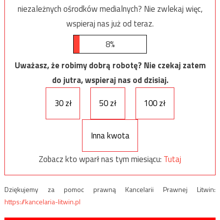
niezależnych ośrodków medialnych? Nie zwlekaj więc,
wspieraj nas już od teraz.
8%
Uważasz, że robimy dobrą robotę? Nie czekaj zatem
do jutra, wspieraj nas od dzisiaj.
30 zł
50 zł
100 zł
Inna kwota
Zobacz kto wparł nas tym miesiącu:
Tutaj
Dziękujemy za pomoc prawną Kancelarii Prawnej Litwin:
https://kancelaria-litwin.pl