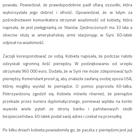
powiatu. Powiedział, że prawdopodobnie padł ofiarą oszustki, która
wykorzystała jego dobroć i ufność. Opowiedział, że w lutym za
pośrednictwem komunikatora otrzymał wiadomość od kobiety, która
napisała, że jest pielęgniarką ze Stanów Zjednoczonych ma 33 lata a
obecnie służy w amerykańskiej armii stacjonując w Syrii. 60-latek
odpisał na wiadomość.
Zaczęli korespondować ze sobą. Kobieta napisała, że podczas nalotu
odzyskali ogromną ilość pieniędzy. W podziękowaniu od urzędu
otrzymała 960 000 euro. Dodała, że w Syrii nie może zdeponować tych
pieniędzy. Komendant prosił ją, aby znalazła zaufaną osobę spoza USA,
której mogliby wysłać te pieniądze. O pomoc poprosiła 60-latka.
Pokrzywdzony zgodził się. Kobieta mówiła również, że pieniądze
przekaże przez kuriera dyplomatycznego, ponieważ wpłata na konto
wywoła wiele pytań ze strony banku i państwowych służb
bezpieczeństwa. 60-latek podał swój adres i czekał na przesyłkę.
Po kilku dniach kobieta powiadomiła go, że paczka z pieniędzmi jest już