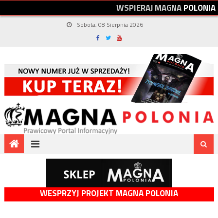
W
S
P
I
E
R
A
J
M
A
G
N
A
P
O
L
O
N
I
A
Sobota, 08 Sierpnia 2026
WESPRZYJ PROJEKT MAGNA POLONIA