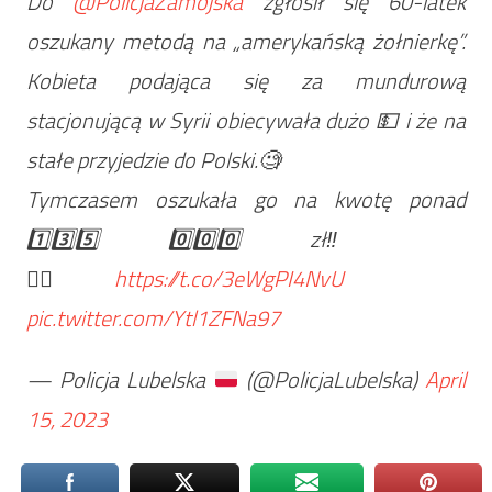
Do
@PolicjaZamojska
zgłosił się 60-latek
oszukany metodą na „amerykańską żołnierkę”.
Kobieta podająca się za mundurową
stacjonującą w Syrii obiecywała dużo 💵 i że na
stałe przyjedzie do Polski.🧐
Tymczasem oszukała go na kwotę ponad
1️⃣3️⃣5️⃣ 0️⃣0️⃣0️⃣ zł‼️
🙆‍♂️
https://t.co/3eWgPI4NvU
pic.twitter.com/Ytl1ZFNa97
— Policja Lubelska
(@PolicjaLubelska)
April
15, 2023