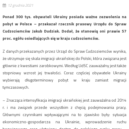
12 grudnia 2021
Ponad 300 tys. obywateli Ukrainy posiada ważne zezwolenia na
pobyt w Polsce – przekazał rzecznik prasowy Urzędu do Spraw
Cudzoziemców Jakub Dudziak. Dodał, że stanowią oni prawie 57
proc. ogółu osiedlających się w kraju cudzoziemców.
Z danych przekazanych przez Urząd do Spraw Cudzoziemców wynika,
że utrzymuje się skala imigracji ukraińskiej do Polski, która związana jest
głównie z kwestiami zarobkowymi. Według UdSC zauważalny jest także
stopniowy wzrost jej trwałości. Coraz częściej obywatele Ukrainy
wybierają długoterminowy pobyt w kraju zamiast migracji
tymczasowych.
– Znacząca intensyfikacja imigracji ukraińskiej jest zauważalna od 2014
r. i ma związek przede wszystkim z chęcią podejmowania pracy.
Głównymi czynnikami wpływającymi na to zjawisko były: sytuacja
ekonomiczno-gospodarcza na Ukrainie, wprowadzenie ruchu
bezwizowego oraz ułatwiony dostęp do polskiego rynku pracy –