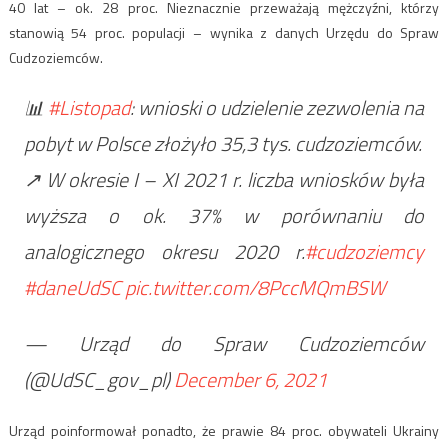
40 lat – ok. 28 proc. Nieznacznie przeważają mężczyźni, którzy
stanowią 54 proc. populacji – wynika z danych Urzędu do Spraw
Cudzoziemców.
📊
#Listopad
: wnioski o udzielenie zezwolenia na
pobyt w Polsce złożyło 35,3 tys. cudzoziemców.
↗️ W okresie I – XI 2021 r. liczba wniosków była
wyższa o ok. 37% w porównaniu do
analogicznego okresu 2020 r.
#cudzoziemcy
#daneUdSC
pic.twitter.com/8PccMQmBSW
— Urząd do Spraw Cudzoziemców
(@UdSC_gov_pl)
December 6, 2021
Urząd poinformował ponadto, że prawie 84 proc. obywateli Ukrainy