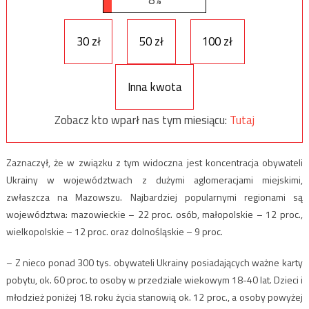
8%
30 zł
50 zł
100 zł
Inna kwota
Zobacz kto wparł nas tym miesiącu:
Tutaj
Zaznaczył, że w związku z tym widoczna jest koncentracja obywateli
Ukrainy w województwach z dużymi aglomeracjami miejskimi,
zwłaszcza na Mazowszu. Najbardziej popularnymi regionami są
województwa: mazowieckie – 22 proc. osób, małopolskie – 12 proc.,
wielkopolskie – 12 proc. oraz dolnośląskie – 9 proc.
– Z nieco ponad 300 tys. obywateli Ukrainy posiadających ważne karty
pobytu, ok. 60 proc. to osoby w przedziale wiekowym 18-40 lat. Dzieci i
młodzież poniżej 18. roku życia stanowią ok. 12 proc., a osoby powyżej