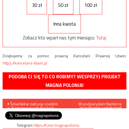
30 zł
50 zł
100 zł
Inna kwota
Zobacz kto wparł nas tym miesiącu:
Tutaj
Dziękujemy za pomoc prawną Kancelarii Prawnej Litwin:
https://kancelaria-litwin.pl
PODOBA CI SIĘ TO CO ROBIMY? WESPRZYJ PROJEKT
MAGNA POLONIA!
Nawigacja
Śmiertelne zatrucie czadem
W podparyskim Nanterre
muzułmanie zaatakowali
w Siemianowicach Śląskich
procesję maryjną
wpisu
Telegram
https://t.me/magnapolonia