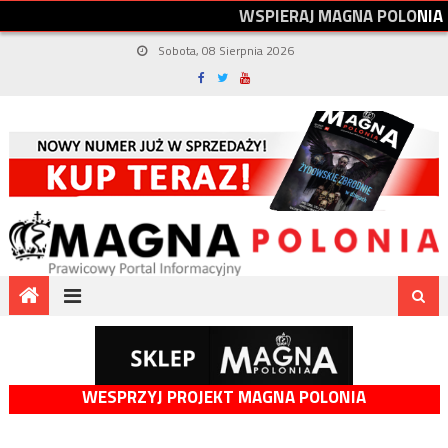
W
S
P
I
E
R
A
J
M
A
G
N
A
P
O
L
O
N
I
A
Sobota, 08 Sierpnia 2026
WESPRZYJ PROJEKT MAGNA POLONIA