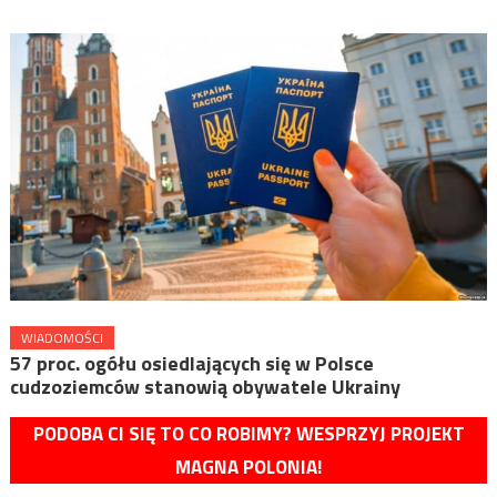
WIADOMOŚCI
57 proc. ogółu osiedlających się w Polsce
cudzoziemców stanowią obywatele Ukrainy
PODOBA CI SIĘ TO CO ROBIMY? WESPRZYJ PROJEKT
MAGNA POLONIA!