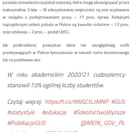
posiada zezwolenia na pobyt czasowy, które mogą obowiązywać przez
maksymalnie 3 lata. – W zdecydowanej większości są one wydawane
w związku z podejmowaniem pracy – 77 proc. spraw. Kolejnymi
najczęstszymi celami pobytu w Polsce są kwestie rodzinne – 12 proc.
oraz edukacja – 2 proc. – podał UdSC.
Jak podkreślono, powyższe dane nie uwzględniają osób
przebywających w Polsce tymczasowo w ramach ruchu bezwizowego
lub na podstawie wiz.
W roku akademickim 2020/21 cudzoziemcy
stanowili 7,0% ogólnej liczby studentów.
Czytaj więcej:
https://t.co/9WGCtLzMNP
#GUS
#statystyki
#edukacja
#SzkolnictwoWyższe
#PublikacjeGUS
@MEIN_GOV_PL