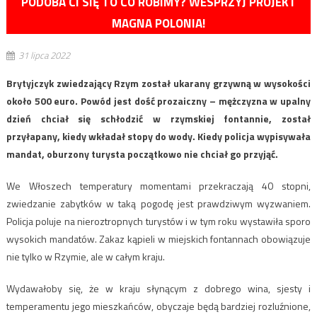
PODOBA CI SIĘ TO CO ROBIMY? WESPRZYJ PROJEKT
MAGNA POLONIA!
31 lipca 2022
Brytyjczyk zwiedzający Rzym został ukarany grzywną w wysokości
około 500 euro. Powód jest dość prozaiczny – mężczyzna w upalny
dzień chciał się schłodzić w rzymskiej fontannie, został
przyłapany, kiedy wkładał stopy do wody. Kiedy policja wypisywała
mandat, oburzony turysta początkowo nie chciał go przyjąć.
We Włoszech temperatury momentami przekraczają 40 stopni,
zwiedzanie zabytków w taką pogodę jest prawdziwym wyzwaniem.
Policja poluje na nieroztropnych turystów i w tym roku wystawiła sporo
wysokich mandatów. Zakaz kąpieli w miejskich fontannach obowiązuje
nie tylko w Rzymie, ale w całym kraju.
Wydawałoby się, że w kraju słynącym z dobrego wina, sjesty i
temperamentu jego mieszkańców, obyczaje będą bardziej rozluźnione,