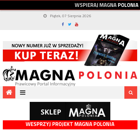
W
S
P
I
E
R
A
J
M
A
G
N
A
P
O
L
O
N
I
A
Piątek, 07 Sierpnia 2026
WESPRZYJ PROJEKT MAGNA POLONIA