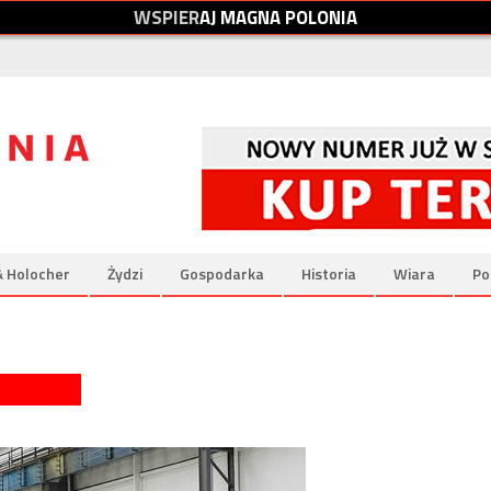
W
S
P
I
E
R
A
J
M
A
G
N
A
P
O
L
O
N
I
A
& Holocher
Żydzi
Gospodarka
Historia
Wiara
Po