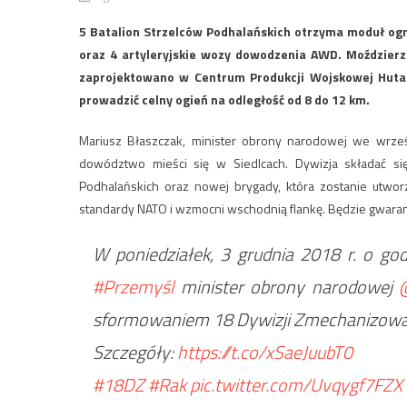
5 Batalion Strzelców Podhalańskich otrzyma moduł og
oraz 4 artyleryjskie wozy dowodzenia AWD. Moździer
zaprojektowano w Centrum Produkcji Wojskowej Huta
prowadzić celny ogień na odległość od 8 do 12 km.
Mariusz Błaszczak, minister obrony narodowej we wrześn
dowództwo mieści się w Siedlcach. Dywizja składać si
Podhalańskich oraz nowej brygady, która zostanie utwo
standardy NATO i wzmocni wschodnią flankę. Będzie gwar
W poniedziałek, 3 grudnia 2018 r. o go
#Przemyśl
minister obrony narodowej
sformowaniem 18 Dywizji Zmechanizow
Szczegóły:
https://t.co/xSaeJuubT0
#18DZ
#Rak
pic.twitter.com/Uvqygf7FZX