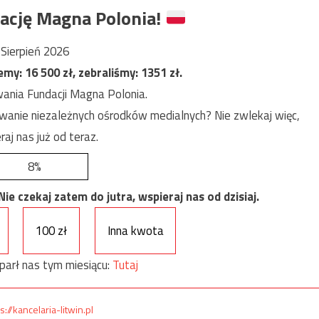
ację Magna Polonia!
Sierpień 2026
jemy:
16 500
zł, zebraliśmy:
1351
zł.
ania Fundacji Magna Polonia.
anie niezależnych ośrodków medialnych? Nie zwlekaj więc,
raj nas już od teraz.
8%
e czekaj zatem do jutra, wspieraj nas od dzisiaj.
100 zł
Inna kwota
parł nas tym miesiącu:
Tutaj
s://kancelaria-litwin.pl