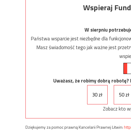
Wspieraj Fund
W sierpniu potrzebu
Państwa wsparcie jest niezbędne dla funkcjonow
Masz świadomość tego jak ważne jest przetrw
wspie
Uważasz, że robimy dobrą robotę? Ni
30 zł
50 zł
Zobacz kto w
Dziękujemy za pomoc prawną Kancelarii Prawnej Litwin:
http