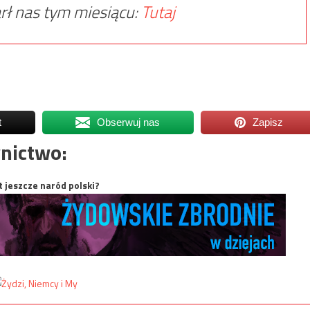
rł nas tym miesiącu:
Tutaj
t
Obserwuj nas
Zapisz
nictwo:
t jeszcze naród polski?