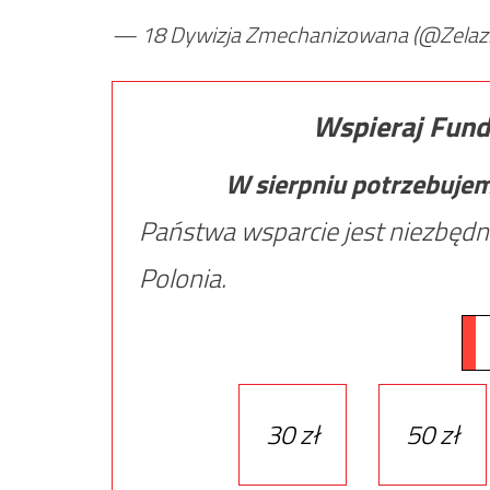
— 18 Dywizja Zmechanizowana (@Zelaz
Wspieraj Fund
W sierpniu potrzebuje
Państwa wsparcie jest niezbędn
Polonia.
30 zł
50 zł