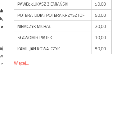
PAWEŁ ŁUKASZ ZIEMIAŃSKI
50,00
ak
POTERA LIDIA i POTERA KRZYSZTOF
50,00
k,
NIEMCZYK MICHAŁ
20,00
ie
SŁAWOMIR PIĄTEK
10,00
ej
KAMIL JAN KOWALCZYK
50,00
ów
Więcej...
ie