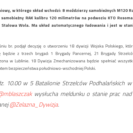
niowy, w którego skład wchodzi: 8 moździerzy samobieżnych M120 R
z samobieżny RAK kalibru 120 milimetrów na podwoziu KTO Rosoma
 Stalowa Wola. Ma układ automatycznego ładowania i jest w stan
iu br. podjął decyzję o utworzeniu 18 dywizji Wojska Polskiego, któr
ę będzie z trzech brygad: 1 Brygady Pancernej, 21 Brygady Strzelc
rzona w Lublinie. 18 Dywizja Zmechanizowana będzie spełniać wszystk
antem bezpieczeństwa południowo-wschodniej Polski.
dz. 10.00 w 5 Batalionie Strzelców Podhalańskich w
@mblaszczak
wysłucha meldunku o stanie prac nad
anej
@Zelazna_Dywizja
.