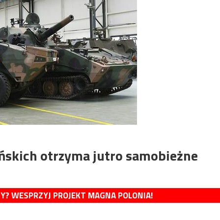
ańskich otrzyma jutro samobieżne
MY? WESPRZYJ PROJEKT MAGNA POLONIA!