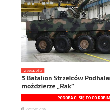
WIADOMOŚCI
5 Batalion Strzelców Podhal
moździerze „Rak”
PODOBA CI SIĘ TO CO ROBI
2 grudnia 2018