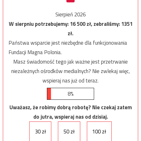
Sierpień 2026
W sierpniu potrzebujemy:
16 500
zł, zebraliśmy:
1351
zł.
Państwa wsparcie jest niezbędne dla funkcjonowania
Fundacji Magna Polonia.
Masz świadomość tego jak ważne jest przetrwanie
niezależnych ośrodków medialnych? Nie zwlekaj więc,
wspieraj nas już od teraz.
8%
Uważasz, że robimy dobrą robotę? Nie czekaj zatem
do jutra, wspieraj nas od dzisiaj.
30 zł
50 zł
100 zł