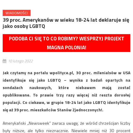
WIADOMOŚCI
39 proc. Amerykanów w wieku 18-24 lat deklaruje się
jako osoby LGBTQ
PODOBA CI SIĘ TO CO ROBIMY? WESPRZYJ PROJEKT
MAGNA POLONIA!
10 lutego 2022
Jak czytamy na portalu wpolityce.pl, 30 proc. milenialsów w USA
identyfikuje się jako LGBTQ – wynika z badań opartych na
sondażach naukowych, które niebawem mają zostać
opublikowane. To prawie trzy razy więcej niż reszta dorosłej
populacji. Co ciekawe, w grupie 18-24 lat jako LGBTQ identyfikuje
się aż 39 proc. mieszkańców Stanów Zjednoczonych!.
Amerykański „Newsweek” zwraca uwagę, że wśród chrześcijan liczby
były niższe, ale tylko nieznacznie. Niewiele mniej niż 30 procent