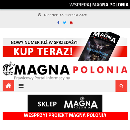
W
S
P
I
E
R
A
J
M
A
G
N
A
P
O
L
O
N
I
A
Niedziela, 09 Sierpnia 2026
WESPRZYJ PROJEKT MAGNA POLONIA