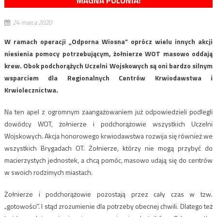
MAGNA POLONIA!
24 marca 2020
W ramach operacji „Odporna Wiosna” oprócz wielu innych akcji
niesienia pomocy potrzebującym, żołnierze WOT masowo oddają
krew. Obok podchorążych Uczelni Wojskowych są oni bardzo silnym
wsparciem dla Regionalnych Centrów Krwiodawstwa i
Krwiolecznictwa.
Na ten apel z ogromnym zaangażowaniem już odpowiedzieli podlegli
dowódcy WOT, żołnierze i podchorążowie wszystkich Uczelni
Wojskowych. Akcja honorowego krwiodawstwa rozwija się również we
wszystkich Brygadach OT. Żołnierze, którzy nie mogą przybyć do
macierzystych jednostek, a chcą pomóc, masowo udają się do centrów
w swoich rodzimych miastach.
Żołnierze i podchorążowie pozostają przez cały czas w tzw.
„gotowości”. I stąd zrozumienie dla potrzeby obecnej chwili. Dlatego też