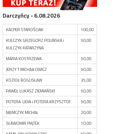
Darczyńcy - 6.08.2026
KACPER STAROŚCIAK
100,00
KULCZYK GRZEGORZ POLIŃSKA i
50,00
KULCZYK KATARZYNA
MARIA KOSTRZEWA
50,00
JERZY T MICHAJŁOWICZ
50,00
KOZIOŁ BOGUSŁAW
35,00
PAWEŁ ŁUKASZ ZIEMIAŃSKI
50,00
POTERA LIDIA i POTERA KRZYSZTOF
50,00
NIEMCZYK MICHAŁ
20,00
SŁAWOMIR PIĄTEK
10,00
KAMIL JAN KOWALCZYK
50,00