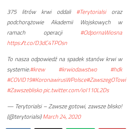
375 litrów krwi oddali
#Terytorialsi
oraz
podchorążowie Akademii Wojskowych w
ramach operacji
#OdpornaWiosna
https://t.co/D3dC4TPOsn
To nasza odpowiedź na spadek stanów krwi w
systemie.
#krew
#krwiodawstwo
#hdk
#COVID19
#KoronawirusWPolsce
#ZawszegOTowi
#Zawszeblisko
pic.twitter.com/ioI110L2Ds
— Terytorialsi – Zawsze gotowi, zawsze blisko!
(@terytorialsi)
March 24, 2020