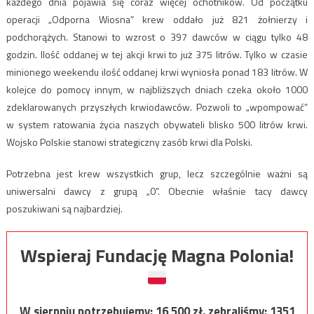
każdego dnia pojawia się coraz więcej ochotników. Od początku
operacji „Odporna Wiosna” krew oddało już 821 żołnierzy i
podchorążych. Stanowi to wzrost o 397 dawców w ciągu tylko 48
godzin. Ilość oddanej w tej akcji krwi to już 375 litrów. Tylko w czasie
minionego weekendu ilość oddanej krwi wyniosła ponad 183 litrów. W
kolejce do pomocy innym, w najbliższych dniach czeka około 1000
zdeklarowanych przyszłych krwiodawców. Pozwoli to „wpompować”
w system ratowania życia naszych obywateli blisko 500 litrów krwi.
Wojsko Polskie stanowi strategiczny zasób krwi dla Polski.
Potrzebna jest krew wszystkich grup, lecz szczególnie ważni są
uniwersalni dawcy z grupą „0”. Obecnie właśnie tacy dawcy
poszukiwani są najbardziej.
Wspieraj Fundację Magna Polonia!
W sierpniu potrzebujemy:
16 500
zł, zebraliśmy:
1351