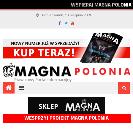
W
S
P
I
E
R
A
J
M
A
G
N
A
P
O
L
O
N
I
A
Poniedziałek, 10 Sierpnia 2026
WESPRZYJ PROJEKT MAGNA POLONIA