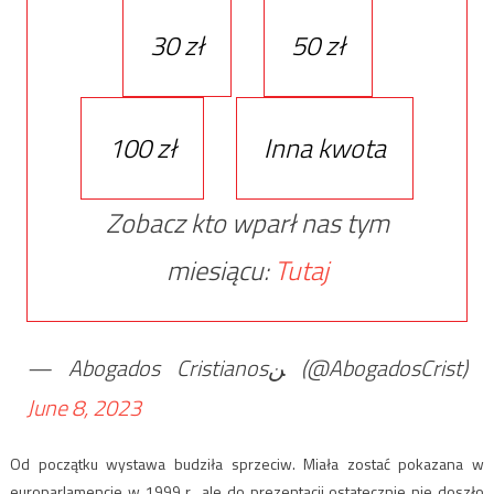
30 zł
50 zł
100 zł
Inna kwota
Zobacz kto wparł nas tym
miesiącu:
Tutaj
— Abogados Cristianosﻦ (@AbogadosCrist)
June 8, 2023
Od początku wystawa budziła sprzeciw. Miała zostać pokazana w
europarlamencie w 1999 r., ale do prezentacji ostatecznie nie doszło