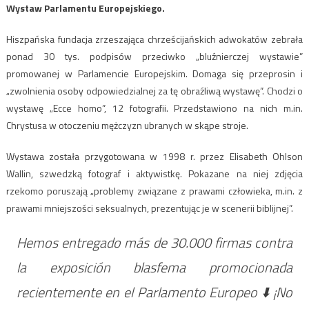
Wystaw Parlamentu Europejskiego.
Hiszpańska fundacja zrzeszająca chrześcijańskich adwokatów zebrała
ponad 30 tys. podpisów przeciwko „bluźnierczej wystawie”
promowanej w Parlamencie Europejskim. Domaga się przeprosin i
„zwolnienia osoby odpowiedzialnej za tę obraźliwą wystawę”. Chodzi o
wystawę „Ecce homo”, 12 fotografii. Przedstawiono na nich m.in.
Chrystusa w otoczeniu mężczyzn ubranych w skąpe stroje.
Wystawa została przygotowana w 1998 r. przez Elisabeth Ohlson
Wallin, szwedzką fotograf i aktywistkę. Pokazane na niej zdjęcia
rzekomo poruszają „problemy związane z prawami człowieka, m.in. z
prawami mniejszości seksualnych, prezentując je w scenerii biblijnej”.
Hemos entregado más de 30.000 firmas contra
la exposición blasfema promocionada
recientemente en el Parlamento Europeo ⬇️ ¡No