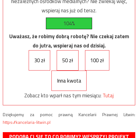
niezależnych ośrodków medialnych? Nie zwlekaj więc,
wspieraj nas już od teraz.
104%
Uważasz, że robimy dobrą robotę? Nie czekaj zatem
do jutra, wspieraj nas od dzisiaj.
30 zł
50 zł
100 zł
Inna kwota
Zobacz kto wparł nas tym miesiącu:
Tutaj
Dziękujemy za pomoc prawną Kancelarii Prawnej Litwin:
https://kancelaria-litwin.pl
PODOBA CI SIĘ TO CO ROBIMY? WESPRZYJ PROJEKT