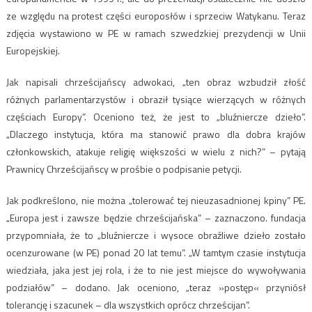
ze względu na protest części europosłów i sprzeciw Watykanu. Teraz
zdjęcia wystawiono w PE w ramach szwedzkiej prezydencji w Unii
Europejskiej.
Jak napisali chrześcijańscy adwokaci, „ten obraz wzbudził złość
różnych parlamentarzystów i obraził tysiące wierzących w różnych
częściach Europy”. Oceniono też, że jest to „bluźniercze dzieło”.
„Dlaczego instytucja, która ma stanowić prawo dla dobra krajów
członkowskich, atakuje religię większości w wielu z nich?” – pytają
Prawnicy Chrześcijańscy w prośbie o podpisanie petycji.
Jak podkreślono, nie można „tolerować tej nieuzasadnionej kpiny” PE.
„Europa jest i zawsze będzie chrześcijańska” – zaznaczono. fundacja
przypomniała, że to „bluźniercze i wysoce obraźliwe dzieło zostało
ocenzurowane (w PE) ponad 20 lat temu”. „W tamtym czasie instytucja
wiedziała, jaka jest jej rola, i że to nie jest miejsce do wywoływania
podziałów” – dodano. Jak oceniono, „teraz »postęp« przyniósł
tolerancję i szacunek – dla wszystkich oprócz chrześcijan”.