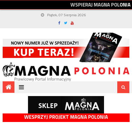
W
S
P
I
E
R
A
J
M
A
G
N
A
P
O
L
O
N
I
A
Piątek, 07 Sierpnia 2026
WESPRZYJ PROJEKT MAGNA POLONIA