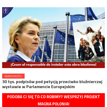
WIADOMOŚCI
30 tys. podpisów pod petycją przeciwko bluźnierczej
wystawie w Parlamencie Europejskim
PODOBA CI SIĘ TO CO ROBIMY? WESPRZYJ PROJEKT
MAGNA POLONIA!