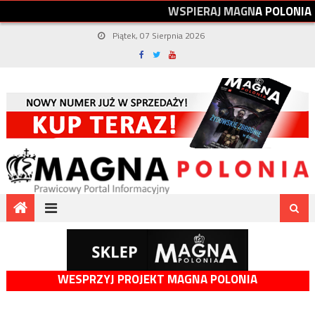
W
S
P
I
E
R
A
J
M
A
G
N
A
P
O
L
O
N
I
A
Piątek, 07 Sierpnia 2026
WESPRZYJ PROJEKT MAGNA POLONIA