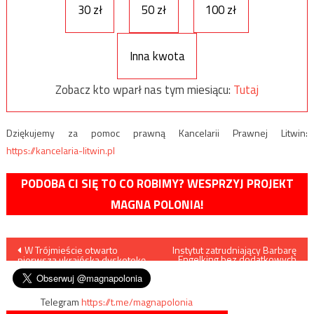
30 zł
50 zł
100 zł
Inna kwota
Zobacz kto wparł nas tym miesiącu:
Tutaj
Dziękujemy za pomoc prawną Kancelarii Prawnej Litwin:
https://kancelaria-litwin.pl
PODOBA CI SIĘ TO CO ROBIMY? WESPRZYJ PROJEKT
MAGNA POLONIA!
Nawigacja
W Trójmieście otwarto
Instytut zatrudniający Barbarę
Engelking bez dodatkowych
pierwszą ukraińską dyskotekę
środków
wpisu
Telegram
https://t.me/magnapolonia