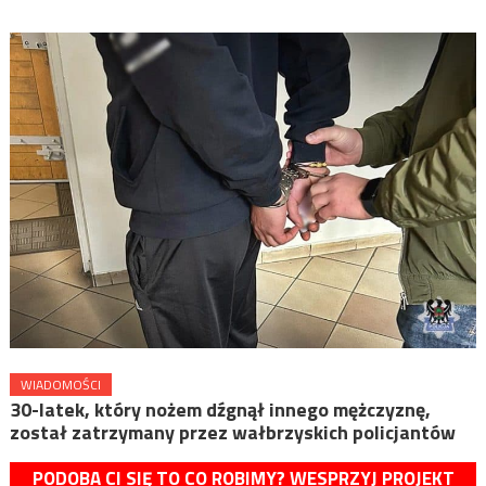
WIADOMOŚCI
30-latek, który nożem dźgnął innego mężczyznę,
został zatrzymany przez wałbrzyskich policjantów
PODOBA CI SIĘ TO CO ROBIMY? WESPRZYJ PROJEKT