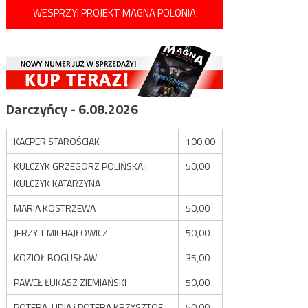
WESPRZYJ PROJEKT MAGNA POLONIA
Darczyńcy - 6.08.2026
KACPER STAROŚCIAK
100,00
KULCZYK GRZEGORZ POLIŃSKA i
50,00
KULCZYK KATARZYNA
MARIA KOSTRZEWA
50,00
JERZY T MICHAJŁOWICZ
50,00
KOZIOŁ BOGUSŁAW
35,00
PAWEŁ ŁUKASZ ZIEMIAŃSKI
50,00
POTERA LIDIA i POTERA KRZYSZTOF
50,00