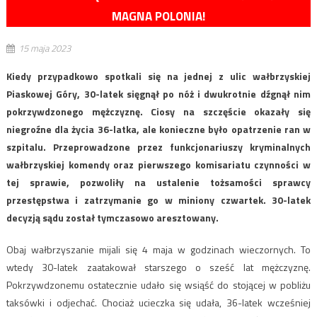
MAGNA POLONIA!
15 maja 2023
Kiedy przypadkowo spotkali się na jednej z ulic wałbrzyskiej
Piaskowej Góry, 30-latek sięgnął po nóż i dwukrotnie dźgnął nim
pokrzywdzonego mężczyznę. Ciosy na szczęście okazały się
niegroźne dla życia 36-latka, ale konieczne było opatrzenie ran w
szpitalu. Przeprowadzone przez funkcjonariuszy kryminalnych
wałbrzyskiej komendy oraz pierwszego komisariatu czynności w
tej sprawie, pozwoliły na ustalenie tożsamości sprawcy
przestępstwa i zatrzymanie go w miniony czwartek. 30-latek
decyzją sądu został tymczasowo aresztowany.
Obaj wałbrzyszanie mijali się 4 maja w godzinach wieczornych. To
wtedy 30-latek zaatakował starszego o sześć lat mężczyznę.
Pokrzywdzonemu ostatecznie udało się wsiąść do stojącej w pobliżu
taksówki i odjechać. Chociaż ucieczka się udała, 36-latek wcześniej