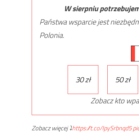
W sierpniu potrzebuje
Państwa wsparcie jest niezbędn
Polonia.
30 zł
50 zł
Zobacz kto wpa
Zobacz więcej ⤵️
https://t.co/IpySrbnqd5
pi