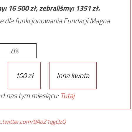
my:
16 500
zł, zebraliśmy:
1351
zł.
e dla funkcjonowania Fundacji Magna
8%
100 zł
Inna kwota
rł nas tym miesiącu:
Tutaj
c.twitter.com/9AoZ1qgQzQ