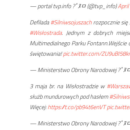
— portal tvp.info ?￰ﾟﾇﾱ (@tvp_info)
April
Defilada
#Silniwsojuszach
rozpocznie się 
#Wisłostrada
. Jednym z dobrych miejs
Multimedialnego Parku Fontann.Wejście 
świętowania!
pic.twitter.com/ZU9uBI58
— Ministerstwo Obrony Narodowej ?￰
3 maja br. na Wisłostradzie w
#Warsza
służb mundurowych pod hasłem
#Silniws
Więcej:
https://t.co/pb94t6enVT
pic.twit
— Ministerstwo Obrony Narodowej ?￰