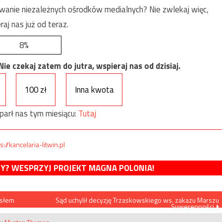
anie niezależnych ośrodków medialnych? Nie zwlekaj więc,
raj nas już od teraz.
8%
e czekaj zatem do jutra, wspieraj nas od dzisiaj.
100 zł
Inna kwota
parł nas tym miesiącu:
Tutaj
s://kancelaria-litwin.pl
MY? WESPRZYJ PROJEKT MAGNA POLONIA!
asłem
Sąd uchylił decyzję Trzaskowskiego ws. zakazu Marszu
Suwerenności