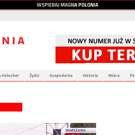
W
S
P
I
E
R
A
J
M
A
G
N
A
P
O
L
O
N
I
A
& Holocher
Żydzi
Gospodarka
Historia
Wiara
Po