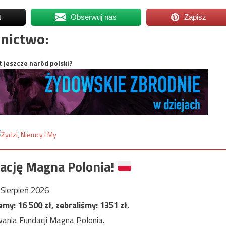
t
Obserwuj nas
Zapisz
nictwo:
t jeszcze naród polski?
ację Magna Polonia!
Sierpień 2026
jemy:
16 500
zł, zebraliśmy:
1351
zł.
ania Fundacji Magna Polonia.