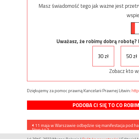
Masz świadomość tego jak ważne jest przetrw
wspie
Uważasz, że robimy dobrą robotę? Ni
30 zł
50 zł
Zobacz kto w
Dziękujemy za pomoc prawną Kancelarii Prawnej Litwin:
http
PODOBA CI SIĘ TO CO ROBI
Nawigacja
11 maja w Warszawie odbędzie się manifestacja pod h
Stop 447
wpisu