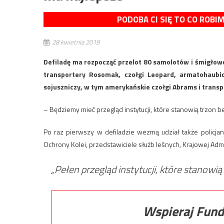
PODOBA CI SIĘ TO CO ROBI
28 kwietnia 2019
Defiladę ma rozpocząć przelot 80 samolotów i śmigłow
transportery Rosomak, czołgi Leopard, armatohaubi
sojuszniczy, w tym amerykańskie czołgi Abrams i transp
– Będziemy mieć przegląd instytucji, które stanowią trzon
Po raz pierwszy w defiladzie wezmą udział także policjanci
Ochrony Kolei, przedstawiciele służb leśnych, Krajowej Admi
„Pełen przegląd instytucji, które stanowi
Wspieraj Fund