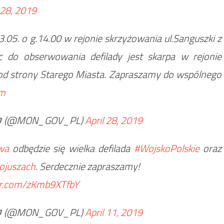
 28, 2019
3.05. o g.14.00 w rejonie skrzyżowania ul.Sanguszki z
c do obserwowania defilady jest skarpa w rejonie
od strony Starego Miasta. Zapraszamy do wspólnego
km
ﾟﾇﾱ (@MON_GOV_PL)
April 28, 2019
wa
odbędzie się wielka defilada
#WojskoPolskie
oraz
ojuszach
. Serdecznie zapraszamy!
ter.com/zKmb9XTfbY
ﾟﾇﾱ (@MON_GOV_PL)
April 11, 2019