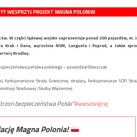
MY? WESPRZYJ PROJEKT MAGNA POLONIA!
ców. W części lądowej wojsko zaprezentuje ponad 200 pojazdów, m. i
ce Krab i Dana, wyrzutnie NSM, Langusta i Poprad, a także sprz
ortery Bradley.
 bezpieczeństwa państwa polskiego – powiedział Błaszczak.
, funkcjonariusze Straży Granicznej, strażacy, funkcjonariusze SOP, Stra
nistracji Skarbowej i Służby Więziennej.
ą trzon bezpieczeństwa Polski”
#wieszwięcej
ację Magna Polonia!