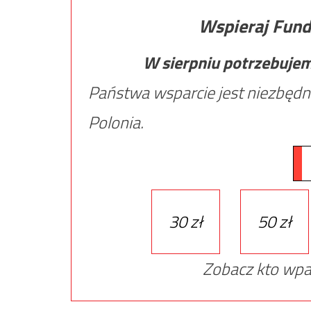
Wspieraj Fund
W sierpniu potrzebuje
Państwa wsparcie jest niezbędn
Polonia.
30 zł
50 zł
Zobacz kto wpa