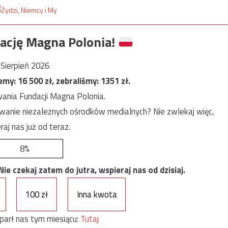
ację Magna Polonia!
Sierpień 2026
jemy:
16 500
zł, zebraliśmy:
1351
zł.
ania Fundacji Magna Polonia.
anie niezależnych ośrodków medialnych? Nie zwlekaj więc,
raj nas już od teraz.
8%
e czekaj zatem do jutra, wspieraj nas od dzisiaj.
100 zł
Inna kwota
parł nas tym miesiącu:
Tutaj