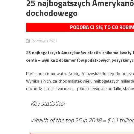
25 najbogatszych Amerykanó
dochodowego
PODOBA CI SIĘ TO CO ROBI
9 czerwca 2021
25 najbogatszych Amerykanów płaciło znikome kwoty f
centa – wynika z dokumentów podatkowych pozyskanych 
Portal poinformował w środę, że uzyskał dostęp do potę
Wynika z nich, że choć majątek wielu najbogatszych miliard
dochody, a co za tym idzie – płacili niewielkie podatki, st
Key statistics:
Wealth of the top 25 in 2018 = $1.1 trillio