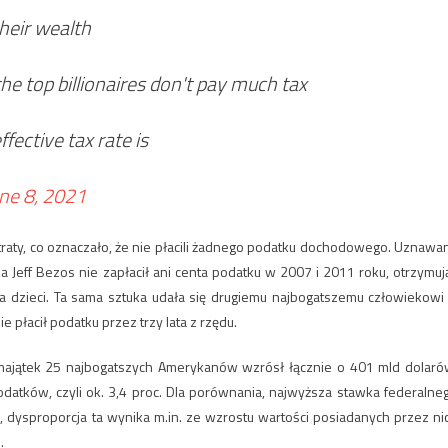
their wealth
the top billionaires don't pay much tax
fective tax rate is
ne 8, 2021
traty, co oznaczało, że nie płacili żadnego podatku dochodowego. Uznawa
a Jeff Bezos nie zapłacił ani centa podatku w 2007 i 2011 roku, otrzymuj
a dzieci. Ta sama sztuka udała się drugiemu najbogatszemu człowiekowi
 płacił podatku przez trzy lata z rzędu.
8 majątek 25 najbogatszych Amerykanów wzrósł łącznie o 401 mld dolaró
odatków, czyli ok. 3,4 proc. Dla porównania, najwyższa stawka federalne
 dysproporcja ta wynika m.in. ze wzrostu wartości posiadanych przez ni
.