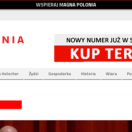
W
S
P
I
E
R
A
J
M
A
G
N
A
P
O
L
O
N
I
A
& Holocher
Żydzi
Gospodarka
Historia
Wiara
Po