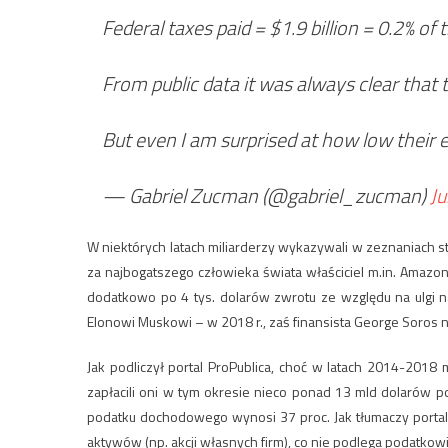
Federal taxes paid = $1.9 billion = 0.2% of 
From public data it was always clear that 
But even I am surprised at how low their ef
— Gabriel Zucman (@gabriel_zucman)
Ju
W niektórych latach miliarderzy wykazywali w zeznaniach s
za najbogatszego człowieka świata właściciel m.in. Amazon
dodatkowo po 4 tys. dolarów zwrotu ze względu na ulgi n
Elonowi Muskowi – w 2018 r., zaś finansista George Soros nie
Jak podliczył portal ProPublica, choć w latach 2014-201
zapłacili oni w tym okresie nieco ponad 13 mld dolarów p
podatku dochodowego wynosi 37 proc. Jak tłumaczy portal,
aktywów (np. akcji własnych firm), co nie podlega podatkowi