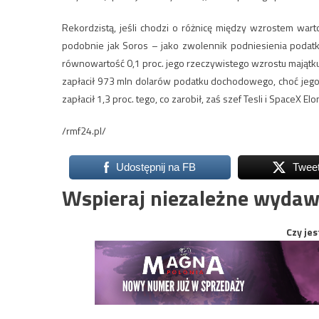
Rekordzistą, jeśli chodzi o różnicę między wzrostem wart
podobnie jak Soros – jako zwolennik podniesienia podatków
równowartość 0,1 proc. jego rzeczywistego wzrostu majątku
zapłacił 973 mln dolarów podatku dochodowego, choć jego
zapłacił 1,3 proc. tego, co zarobił, zaś szef Tesli i SpaceX El
/rmf24.pl/
Udostępnij na FB
Twee
Wspieraj niezależne wydaw
Czy jes