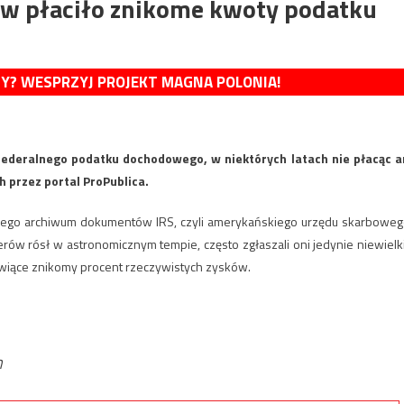
w płaciło znikome kwoty podatku
MY? WESPRZYJ PROJEKT MAGNA POLONIA!
ederalnego podatku dochodowego, w niektórych latach nie płacąc a
przez portal ProPublica.
żnego archiwum dokumentów IRS, czyli amerykańskiego urzędu skarboweg
erów rósł w astronomicznym tempie, często zgłaszali oni jedynie niewielk
anowiące znikomy procent rzeczywistych zysków.
n