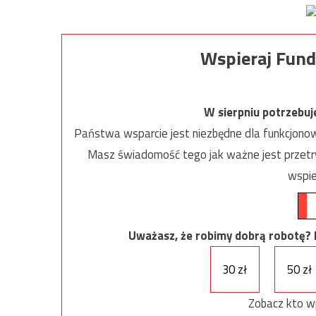
Wspieraj Fund
W sierpniu potrzebu
Państwa wsparcie jest niezbędne dla funkcjonow
Masz świadomość tego jak ważne jest przetrw
wspie
Uważasz, że robimy dobrą robotę? Ni
30 zł
50 zł
Zobacz kto w