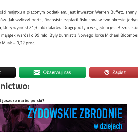
ości majątku a płaconym podatkiem, jest inwestor Warren Buffett, znany
. Jak wyliczył portal, finansista zapłacił fiskusowi w tym okresie jedyn
, który wyniósł 24,3 mld dolarów. Drugi pod tym względem jest Bezos, któ
 majątek wzrósł o 99 mld. Były burmistrz Nowego Jorku Michael Bloombe
on Musk – 3,27 proc.
t
Obserwuj nas
Zapisz
nictwo:
t jeszcze naród polski?