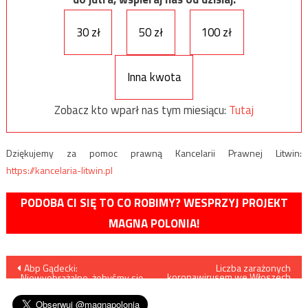
30 zł
50 zł
100 zł
Inna kwota
Zobacz kto wparł nas tym miesiącu:
Tutaj
Dziękujemy za pomoc prawną Kancelarii Prawnej Litwin:
https://kancelaria-litwin.pl
PODOBA CI SIĘ TO CO ROBIMY? WESPRZYJ PROJEKT
MAGNA POLONIA!
Nawigacja
Abp Gądecki:
Liczba zarażonych
koronawirusem we Włoszech
„Niewyobrażalne, żebyśmy się
przekroczyła dziesięć
wpisu
nie modlili w kościołach”
tysięcy