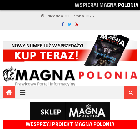
W
S
P
I
E
R
A
J
M
A
G
N
A
P
O
L
O
N
I
A
Niedziela, 09 Sierpnia 2026
WESPRZYJ PROJEKT MAGNA POLONIA