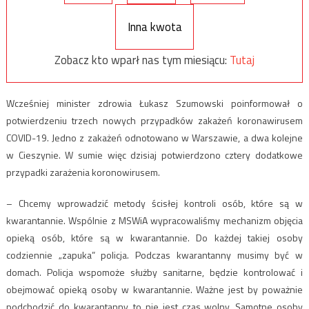
Inna kwota
Zobacz kto wparł nas tym miesiącu:
Tutaj
Wcześniej minister zdrowia Łukasz Szumowski poinformował o
potwierdzeniu trzech nowych przypadków zakażeń koronawirusem
COVID-19. Jedno z zakażeń odnotowano w Warszawie, a dwa kolejne
w Cieszynie. W sumie więc dzisiaj potwierdzono cztery dodatkowe
przypadki zarażenia koronowirusem.
– Chcemy wprowadzić metody ścisłej kontroli osób, które są w
kwarantannie. Wspólnie z MSWiA wypracowaliśmy mechanizm objęcia
opieką osób, które są w kwarantannie. Do każdej takiej osoby
codziennie „zapuka” policja. Podczas kwarantanny musimy być w
domach. Policja wspomoże służby sanitarne, będzie kontrolować i
obejmować opieką osoby w kwarantannie. Ważne jest by poważnie
podchodzić do kwarantanny, to nie jest czas wolny. Samotne osoby