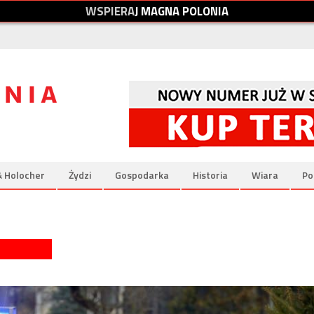
W
S
P
I
E
R
A
J
M
A
G
N
A
P
O
L
O
N
I
A
& Holocher
Żydzi
Gospodarka
Historia
Wiara
Po