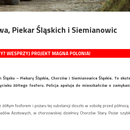
a, Piekar Śląskich i Siemianowic
MY? WESPRZYJ PROJEKT MAGNA POLONIA!
Śląsku – Piekary Śląskie, Chorzów i Siemianowice Śląskie. To skut
ieku żółtego fosforu. Policja apeluje do mieszkańców o zamykan
 z żółtym fosforem i pożaru tej substancji doszło w sobotę przed północą
ładów Azotowych, w chorzowskiej dzielnicy Chorzów Stary. Pożar szyb