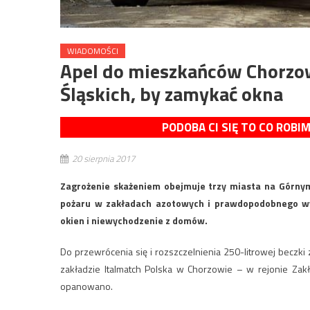
WIADOMOŚCI
Apel do mieszkańców Chorzow
Śląskich, by zamykać okna
PODOBA CI SIĘ TO CO ROBI
20 sierpnia 2017
Zagrożenie skażeniem obejmuje trzy miasta na Górnym 
pożaru w zakładach azotowych i prawdopodobnego wyc
okien i niewychodzenie z domów.
Do przewrócenia się i rozszczelnienia 250-litrowej beczki
zakładzie Italmatch Polska w Chorzowie – w rejonie Zak
opanowano.