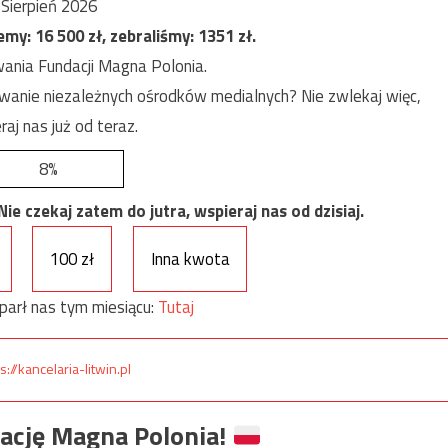
Sierpień 2026
jemy:
16 500
zł, zebraliśmy:
1351
zł.
ania Fundacji Magna Polonia.
anie niezależnych ośrodków medialnych? Nie zwlekaj więc,
raj nas już od teraz.
8%
e czekaj zatem do jutra, wspieraj nas od dzisiaj.
100 zł
Inna kwota
parł nas tym miesiącu:
Tutaj
s://kancelaria-litwin.pl
ację Magna Polonia!