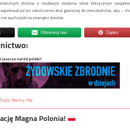
okolicznych domów o możliwym skażeniu silnie toksycznym związki
aapelował już po zakończeniu akcji gaśniczej do mieszkańców, aby – ch
 i nie wychodzili na zewnątrz domów.
t
Obserwuj nas
Zapisz
nictwo:
t jeszcze naród polski?
ację Magna Polonia!