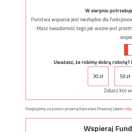
W sierpniu potrzebu
Państwa wsparcie jest niezbędne dla funkcjonow
Masz świadomość tego jak ważne jest przetrw
wspie
Uważasz, że robimy dobrą robotę? Ni
30 zł
50 zł
Zobacz kto w
Dziękujemy za pomoc prawną Kancelarii Prawnej Litwin:
http
Wspieraj Fund