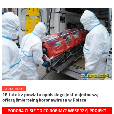
WIADOMOŚCI
18-latek z powiatu opolskiego jest najmłodszą
ofiarą śmiertelną koronawirusa w Polsce
PODOBA CI SIĘ TO CO ROBIMY? WESPRZYJ PROJEKT