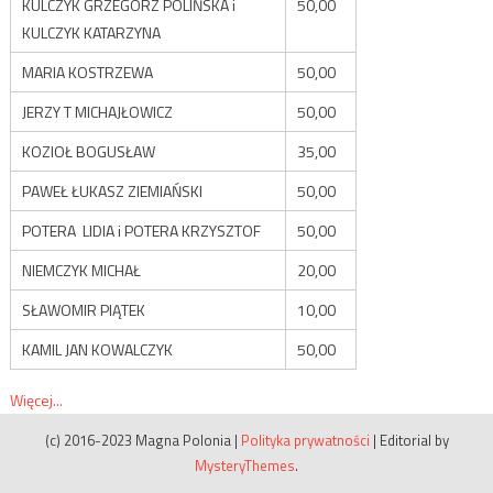
KULCZYK GRZEGORZ POLIŃSKA i
50,00
KULCZYK KATARZYNA
MARIA KOSTRZEWA
50,00
JERZY T MICHAJŁOWICZ
50,00
KOZIOŁ BOGUSŁAW
35,00
PAWEŁ ŁUKASZ ZIEMIAŃSKI
50,00
POTERA LIDIA i POTERA KRZYSZTOF
50,00
NIEMCZYK MICHAŁ
20,00
SŁAWOMIR PIĄTEK
10,00
KAMIL JAN KOWALCZYK
50,00
Więcej...
(c) 2016-2023 Magna Polonia
|
Polityka prywatności
|
Editorial by
MysteryThemes
.