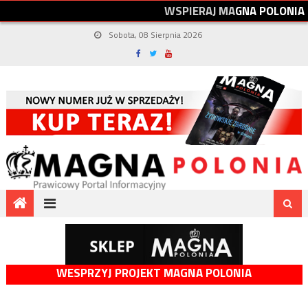
W
S
P
I
E
R
A
J
M
A
G
N
A
P
O
L
O
N
I
A
Sobota, 08 Sierpnia 2026
WESPRZYJ PROJEKT MAGNA POLONIA