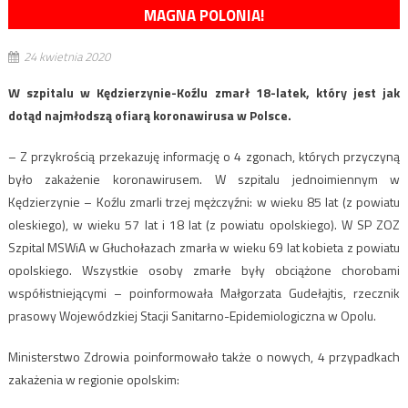
MAGNA POLONIA!
24 kwietnia 2020
W szpitalu w Kędzierzynie-Koźlu zmarł 18-latek, który jest jak
dotąd najmłodszą ofiarą koronawirusa w Polsce.
– Z przykrością przekazuję informację o 4 zgonach, których przyczyną
było zakażenie koronawirusem. W szpitalu jednoimiennym w
Kędzierzynie – Koźlu zmarli trzej mężczyźni: w wieku 85 lat (z powiatu
oleskiego), w wieku 57 lat i 18 lat (z powiatu opolskiego). W SP ZOZ
Szpital MSWiA w Głuchołazach zmarła w wieku 69 lat kobieta z powiatu
opolskiego. Wszystkie osoby zmarłe były obciążone chorobami
współistniejącymi – poinformowała Małgorzata Gudełajtis, rzecznik
prasowy Wojewódzkiej Stacji Sanitarno-Epidemiologiczna w Opolu.
Ministerstwo Zdrowia poinformowało także o nowych, 4 przypadkach
zakażenia w regionie opolskim: