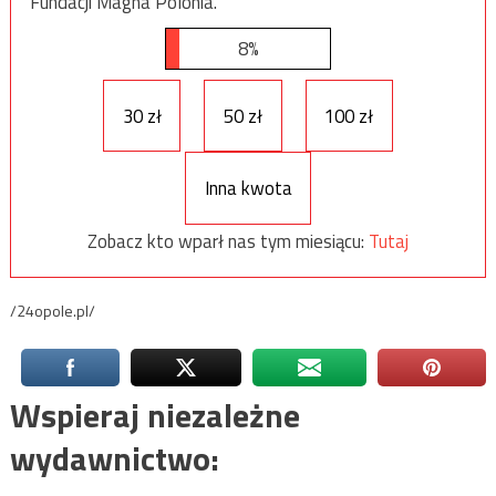
Fundacji Magna Polonia.
8%
30 zł
50 zł
100 zł
Inna kwota
Zobacz kto wparł nas tym miesiącu:
Tutaj
/24opole.pl/
Wspieraj niezależne
wydawnictwo: