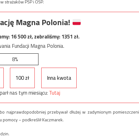
ów strażaków PSP i OSP.
ację Magna Polonia!
jemy:
16 500
zł, zebraliśmy:
1351
zł.
ania Fundacji Magna Polonia.
8%
100 zł
Inna kwota
parł nas tym miesiącu:
Tutaj
uł, bo najprawdopodobniej przebywał dłużej w zadymionym pomieszczeni
u pomocy – podkreślił Kaczmarek.
dzin.