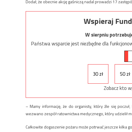
Dodał, że obecnie akcję gaśniczą nadal prowadzi 17 zastęp
Wspieraj Fund
W sierpniu potrzebu
Państwa wsparcie jest niezbędne dla funkcjonow
30 zł
50 zł
Zobacz kto w
– Mamy informację, że do organisty, który źle się pocz
wezwano zespół ratownictwa medycznego, który udzielił m
Całkowite dogaszenie pożaru może potrwać jeszcze kilka go