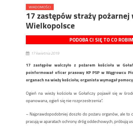
WIADOMOŚCI
17 zastępów straży pożarnej 
Wielkopolsce
PODOBA CI SIĘ TO CO ROBI
17 kwietnia 2019
17 zastępów walczyło z pożarem kościoła w Gołań
poinformował oficer prasowy KP PSP w Wągrowcu Piot
organach na wieży kościoła; organista wymagał pomocy
Ogień na wieży kościoła w Gołańczy pojawił się w środę 
opanowana, ogień się nie rozprzestrzenia”.
– Najprawdopodobniej doszło do pożaru organów, ale to do
pracują w aparatach ochrony dróg oddechowych, próbują usta