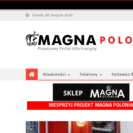
Sobota, 08 Sierpnia 2026
Wiadomości
Felietony
Patlewicz 
WESPRZYJ PROJEKT MAGNA POLONIA