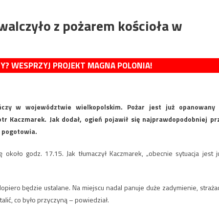
walczyło z pożarem kościoła w
MY? WESPRZYJ PROJEKT MAGNA POLONIA!
czy w województwie wielkopolskim. Pożar jest już opanowany
r Kaczmarek. Jak dodał, ogień pojawił się najprawdopodobniej pr
 pogotowia.
około godz. 17.15. Jak tłumaczył Kaczmarek, „obecnie sytuacja jest j
piero będzie ustalane. Na miejscu nadal panuje duże zadymienie, straża
lić, co było przyczyną – powiedział.