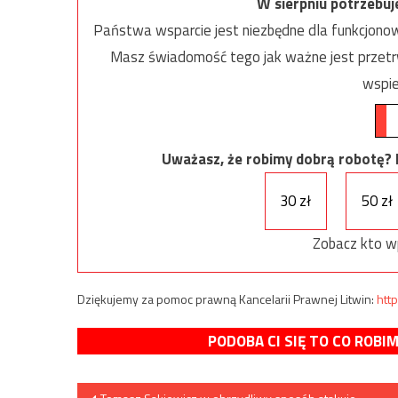
W sierpniu potrzebu
Państwa wsparcie jest niezbędne dla funkcjonow
Masz świadomość tego jak ważne jest przetrw
wspie
Uważasz, że robimy dobrą robotę? Ni
30 zł
50 zł
Zobacz kto w
Dziękujemy za pomoc prawną Kancelarii Prawnej Litwin:
http
PODOBA CI SIĘ TO CO ROBI