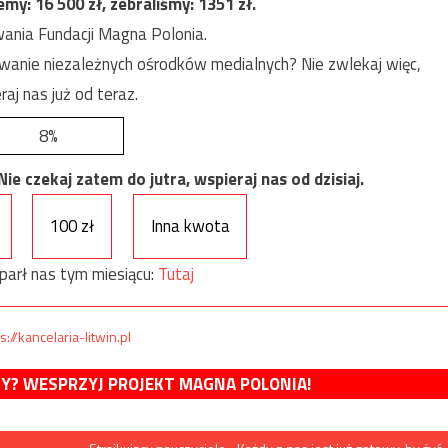
jemy:
16 500
zł, zebraliśmy:
1351
zł.
ania Fundacji Magna Polonia.
anie niezależnych ośrodków medialnych? Nie zwlekaj więc,
raj nas już od teraz.
8%
e czekaj zatem do jutra, wspieraj nas od dzisiaj.
100 zł
Inna kwota
parł nas tym miesiącu:
Tutaj
s://kancelaria-litwin.pl
MY? WESPRZYJ PROJEKT MAGNA POLONIA!