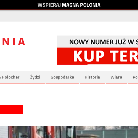
W
S
P
I
E
R
A
J
M
A
G
N
A
P
O
L
O
N
I
A
& Holocher
Żydzi
Gospodarka
Historia
Wiara
Po