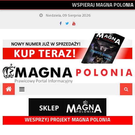
W
S
P
I
E
R
A
J
M
A
G
N
A
P
O
L
O
N
I
A
Niedziela, 09 Sierpnia 2026
WESPRZYJ PROJEKT MAGNA POLONIA