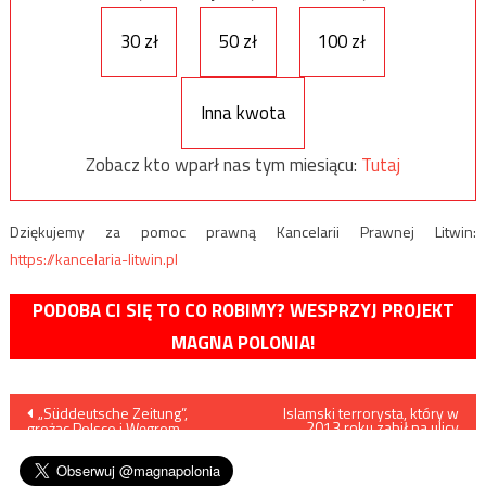
30 zł
50 zł
100 zł
Inna kwota
Zobacz kto wparł nas tym miesiącu:
Tutaj
Dziękujemy za pomoc prawną Kancelarii Prawnej Litwin:
https://kancelaria-litwin.pl
PODOBA CI SIĘ TO CO ROBIMY? WESPRZYJ PROJEKT
MAGNA POLONIA!
Nawigacja
„Süddeutsche Zeitung”,
Islamski terrorysta, który w
2013 roku zabił na ulicy
grożąc Polsce i Węgrom,
brytyjskiego żołnierza
wpisu
uderza w zimnowojenne tony
domaga się 100 tysięcy
funtów odszkodowania