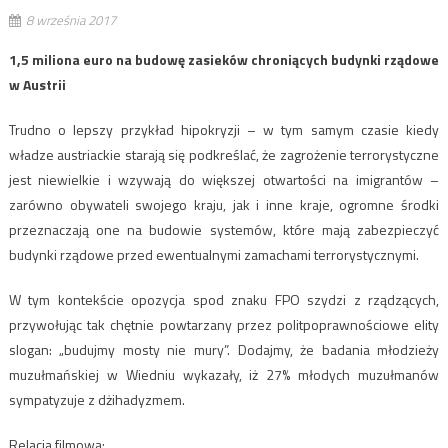
8 września 2017
1,5 miliona euro na budowę zasieków chroniących budynki rządowe
w Austrii
Trudno o lepszy przykład hipokryzji – w tym samym czasie kiedy
władze austriackie starają się podkreślać, że zagrożenie terrorystyczne
jest niewielkie i wzywają do większej otwartości na imigrantów –
zarówno obywateli swojego kraju, jak i inne kraje, ogromne środki
przeznaczają one na budowie systemów, które mają zabezpieczyć
budynki rządowe przed ewentualnymi zamachami terrorystycznymi.
W tym kontekście opozycja spod znaku FPO szydzi z rządzących,
przywołując tak chętnie powtarzany przez politpoprawnościowe elity
slogan: „budujmy mosty nie mury”. Dodajmy, że badania młodzieży
muzułmańskiej w Wiedniu wykazały, iż 27% młodych muzułmanów
sympatyzuje z dżihadyzmem.
Relacja filmowa: