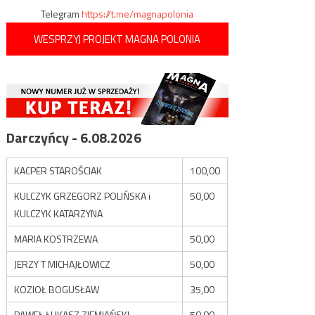
Telegram
https://t.me/magnapolonia
WESPRZYJ PROJEKT MAGNA POLONIA
Darczyńcy - 6.08.2026
KACPER STAROŚCIAK
100,00
KULCZYK GRZEGORZ POLIŃSKA i
50,00
KULCZYK KATARZYNA
MARIA KOSTRZEWA
50,00
JERZY T MICHAJŁOWICZ
50,00
KOZIOŁ BOGUSŁAW
35,00
PAWEŁ ŁUKASZ ZIEMIAŃSKI
50,00