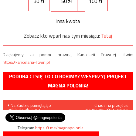
30 zł
50 zł
100 zł
Inna kwota
Zobacz kto wparł nas tym miesiącu:
Tutaj
Dziękujemy za pomoc prawną Kancelarii Prawnej Litwin:
https://kancelaria-litwin.pl
PODOBA CI SIĘ TO CO ROBIMY? WESPRZYJ PROJEKT
MAGNA POLONIA!
Nawigacja
Na Zaolziu pamiętają o
Chaos na przejściu
granicznym Korczowa –
polskich lotnikach
Krakowiec
wpisu
Telegram
https://t.me/magnapolonia