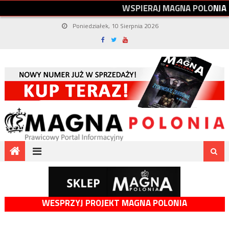
W
S
P
I
E
R
A
J
M
A
G
N
A
P
O
L
O
N
I
A
Poniedziałek, 10 Sierpnia 2026
WESPRZYJ PROJEKT MAGNA POLONIA