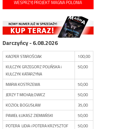
WESPRZYJ PROJEKT MAGNA POLONIA
Darczyńcy - 6.08.2026
KACPER STAROŚCIAK
100,00
KULCZYK GRZEGORZ POLIŃSKA i
50,00
KULCZYK KATARZYNA
MARIA KOSTRZEWA
50,00
JERZY T MICHAJŁOWICZ
50,00
KOZIOŁ BOGUSŁAW
35,00
PAWEŁ ŁUKASZ ZIEMIAŃSKI
50,00
POTERA LIDIA i POTERA KRZYSZTOF
50,00