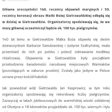
Główne uroczystości 140. rocznicy objawień maryjnych i 50.
rocznicy koronacji obrazu Matki Bożej Gietrzwałdzkiej odbędą się
w dzisiaj w Gietrzwałdzie. Organizatorzy spodziewają się, że we
mszy głównej uczestniczyć będzie ok. 100 tys. pielgrzymów.
140 lat temu w Gietrzwałdzie Matka Boża objawiła się dwóm
dziewczynkom Barbarze Samulowskiej i Justynie Szafryńskiej, miała
przemówić do nich po polsku i polecić odmawianie modlitwy
różańcowej. Objawienia w Gietrzwałdzie były początkiem
przebudzenia świadomości narodowej miejscowych Warmiaków
(pozostających w zaborze pruskim). Zostały jako jedyne w Polsce
uznane przez kościół katolicki.
Jak powiedział wójt Gietrzwałdu Jan Kasprowicz, w tym roku
organizatorzy spodziewają się rekordowej liczby pielgrzymów.
Zazwyczaj w latach jubileuszowych do warmińskiej wioski oddalonej
od Olsztyna o 18 kilometrów przyjeżdżało ok. 100 tys. wiernych i tylu