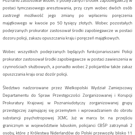
Poznaniu zastosował wobec 5 podejrzanych środek zapobiegawczy w
postaci tymczasowego aresztowania, przy czym wobec dwóch osób
zastrzegł możliwość jego zmiany po wpłaceniu poręczenia
majątkowego w kwocie po 50 tysięcy złotych. Wobec pozostałych
podejrzanych prokurator zastosował środki zapobiegawcze w postaci
dozoru policji, zakazu opuszczania kraju i poręczeń majątkowych.
Wobec wszystkich podejrzanych będących funkcjonariuszami Policji
prokurator zastosował środki zapobiegawcze w postaci zawieszenia w
czynnościach służbowych, a ponadto wobec 2 policjantów także zakaz
opuszczania kraju oraz dozór policji.
Śledztwo nadzorowane przez Wielkopolski Wydział Zamiejscowy
Departamentu do Spraw Przestępczości Zorganizowanej i Korupcji
Prokuratury Krajowej w Poznaniudotyczy zorganizowanej grupy
przestępczej zajmującej się przemytem i wprowadzaniem do obrotu
substancji psychotropowej 3CMC. Już w marcu br. na przejściu
granicznym w województwie lubuskim, policjanci CBŚP zatrzymali 2
osoby, które z Królestwa Niderlandów do Polski przewoziły blisko 11