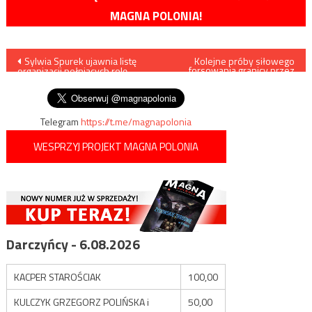
MAGNA POLONIA!
Nawigacja
Sylwia Spurek ujawnia listę
Kolejne próby siłowego
forsowania granicy przez
organizacji pełniących rolę
agresywnych migrantów
wpisu
piątej kolumny
Telegram
https://t.me/magnapolonia
WESPRZYJ PROJEKT MAGNA POLONIA
Darczyńcy - 6.08.2026
KACPER STAROŚCIAK
100,00
KULCZYK GRZEGORZ POLIŃSKA i
50,00