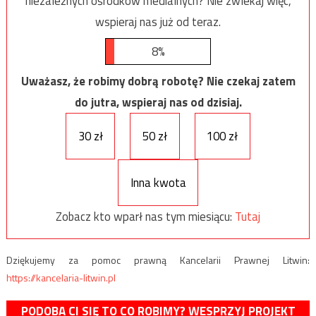
niezależnych ośrodków medialnych? Nie zwlekaj więc,
wspieraj nas już od teraz.
8%
Uważasz, że robimy dobrą robotę? Nie czekaj zatem
do jutra, wspieraj nas od dzisiaj.
30 zł
50 zł
100 zł
Inna kwota
Zobacz kto wparł nas tym miesiącu:
Tutaj
Dziękujemy za pomoc prawną Kancelarii Prawnej Litwin:
https://kancelaria-litwin.pl
PODOBA CI SIĘ TO CO ROBIMY? WESPRZYJ PROJEKT