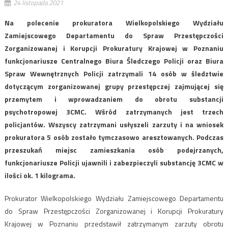
24 listopada 2021
Na polecenie prokuratora Wielkopolskiego Wydziału
Zamiejscowego Departamentu do Spraw Przestępczości
Zorganizowanej i Korupcji Prokuratury Krajowej w Poznaniu
funkcjonariusze Centralnego Biura Śledczego Policji oraz Biura
Spraw Wewnętrznych Policji zatrzymali 14 osób w śledztwie
dotyczącym zorganizowanej grupy przestępczej zajmującej się
przemytem i wprowadzaniem do obrotu substancji
psychotropowej 3CMC. Wśród zatrzymanych jest trzech
policjantów. Wszyscy zatrzymani usłyszeli zarzuty i na wniosek
prokuratora 5 osób zostało tymczasowo aresztowanych. Podczas
przeszukań miejsc zamieszkania osób podejrzanych,
funkcjonariusze Policji ujawnili i zabezpieczyli substancję 3CMC w
ilości ok. 1 kilograma.
Prokurator Wielkopolskiego Wydziału Zamiejscowego Departamentu
do Spraw Przestępczości Zorganizowanej i Korupcji Prokuratury
Krajowej w Poznaniu przedstawił zatrzymanym zarzuty obrotu