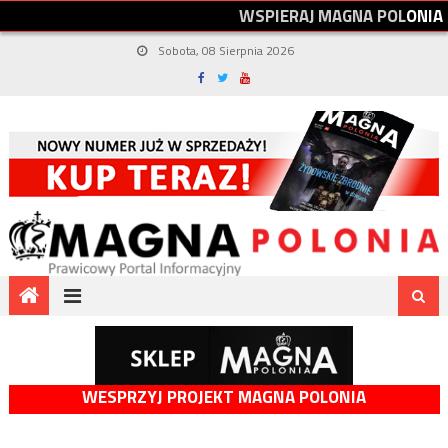
W
S
P
I
E
R
A
J
M
A
G
N
A
P
O
L
O
N
I
A
Sobota, 08 Sierpnia 2026
WESPRZYJ PROJEKT MAGNA POLONIA