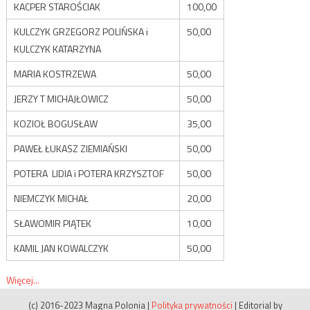
KACPER STAROŚCIAK
100,00
KULCZYK GRZEGORZ POLIŃSKA i
50,00
KULCZYK KATARZYNA
MARIA KOSTRZEWA
50,00
JERZY T MICHAJŁOWICZ
50,00
KOZIOŁ BOGUSŁAW
35,00
PAWEŁ ŁUKASZ ZIEMIAŃSKI
50,00
POTERA LIDIA i POTERA KRZYSZTOF
50,00
NIEMCZYK MICHAŁ
20,00
SŁAWOMIR PIĄTEK
10,00
KAMIL JAN KOWALCZYK
50,00
Więcej...
(c) 2016-2023 Magna Polonia
|
Polityka prywatności
|
Editorial by