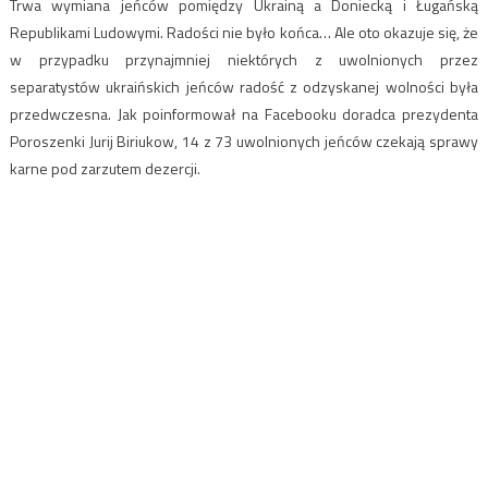
Trwa wymiana jeńców pomiędzy Ukrainą a Doniecką i Ługańską
Republikami Ludowymi. Radości nie było końca… Ale oto okazuje się, że
w przypadku przynajmniej niektórych z uwolnionych przez
separatystów ukraińskich jeńców radość z odzyskanej wolności była
przedwczesna. Jak poinformował na Facebooku doradca prezydenta
Poroszenki Jurij Biriukow, 14 z 73 uwolnionych jeńców czekają sprawy
karne pod zarzutem dezercji.