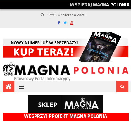
W
S
P
I
E
R
A
J
M
A
G
N
A
P
O
L
O
N
I
A
Piątek, 07 Sierpnia 2026
WESPRZYJ PROJEKT MAGNA POLONIA