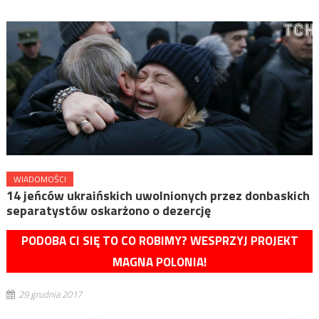
WIADOMOŚCI
14 jeńców ukraińskich uwolnionych przez donbaskich
separatystów oskarżono o dezercję
PODOBA CI SIĘ TO CO ROBIMY? WESPRZYJ PROJEKT
MAGNA POLONIA!
29 grudnia 2017