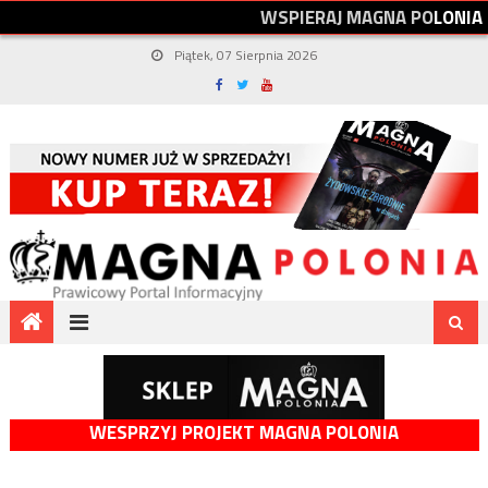
W
S
P
I
E
R
A
J
M
A
G
N
A
P
O
L
O
N
I
A
Piątek, 07 Sierpnia 2026
WESPRZYJ PROJEKT MAGNA POLONIA