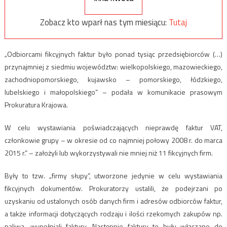
Zobacz kto wparł nas tym miesiącu:
Tutaj
„Odbiorcami fikcyjnych faktur było ponad tysiąc przedsiębiorców (…)
przynajmniej z siedmiu województw: wielkopolskiego, mazowieckiego,
zachodniopomorskiego, kujawsko – pomorskiego, łódzkiego,
lubelskiego i małopolskiego” – podała w komunikacie prasowym
Prokuratura Krajowa.
W celu wystawiania poświadczających nieprawdę faktur VAT,
członkowie grupy – w okresie od co najmniej połowy 2008 r. do marca
2015 r.” – założyli lub wykorzystywali nie mniej niż 11 fikcyjnych firm.
Były to tzw. „firmy słupy”, utworzone jedynie w celu wystawiania
fikcyjnych dokumentów. Prokuratorzy ustalili, że podejrzani po
uzyskaniu od ustalonych osób danych firm i adresów odbiorców faktur,
a także informacji dotyczących rodzaju i ilości rzekomych zakupów np.
paliwa, wypełniali faktury. Następnie faktury te były włączane do