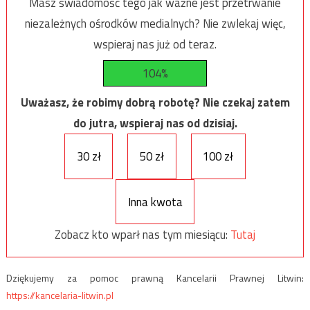
Masz świadomość tego jak ważne jest przetrwanie
niezależnych ośrodków medialnych? Nie zwlekaj więc,
wspieraj nas już od teraz.
104%
Uważasz, że robimy dobrą robotę? Nie czekaj zatem
do jutra, wspieraj nas od dzisiaj.
30 zł
50 zł
100 zł
Inna kwota
Zobacz kto wparł nas tym miesiącu:
Tutaj
Dziękujemy za pomoc prawną Kancelarii Prawnej Litwin:
https://kancelaria-litwin.pl